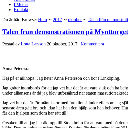
I Media
Kontakt
Du är här:
Browse:
Hem
∼
2017
∼
oktober
∼
Talen från demonstrat
Talen från demonstrationen på Mynttorge
Postad av
Lotta Larsson
20 oktober, 2017
|
Kommentera
Anna Petersson
Hej på er allihopa! Jag heter Anna Petersson och bor i Linköping.
Jag gråter inombords för att jag vet hur det är att vara sjuk och ha beho
under alliansens år då jag blev utförsäkrad när staten massutförsäkra
Jag vet hur det är för människor med funktionshinder eftersom jag själv ha
senaste åren gått bra och idag har han den hjälp som han behöver. Han
får den hjälpen som dom har rätt till!
Orsaken till att jag har åkt upp till Stockholm för att vara med på denna
hjälp! Den tryggheten måste finnas i Sverige för dessa människor 201