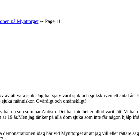
ionen på Mynttorget
∼
Page 11
t
v av att vara sjuk. Jag har själv varit sjuk och sjukskriven ett antal år. 
de sjuka människor. Ovärdigt och omänskligt!
r en son som har Autism. Det har inte heller alltid varit lätt. Vi har ocks
 är 19 år.
Men jag tänker på alla dom sjuka som inte får någon hjälp ifr
 demonstrationen idag här vid Mynttorget är att jag vill eller rättare sagt
7!