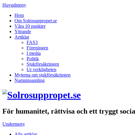
Huvudmeny
Hem
Om Solrosuppropet.se
Våra 10 punkter
Yttrande
Artiklar
FAS3
Föreningen
I media
Politik
Sjukförsäkringen
Ur verkligheten
Myterna om sjukförsäkringen
Namninsamling
För humanitet, rättvisa och ett tryggt soci
Undermeny
Alla artiklar