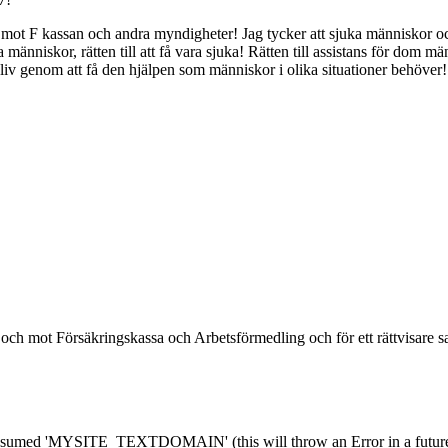
t mot F kassan och andra myndigheter! Jag tycker att sjuka människor oc
a människor, rätten till att få vara sjuka! Rätten till assistans för dom
yggt liv genom att få den hjälpen som människor i olika situationer behöver!
h mot Försäkringskassa och Arbetsförmedling och för ett rättvisare sam
med 'MYSITE_TEXTDOMAIN' (this will throw an Error in a future 