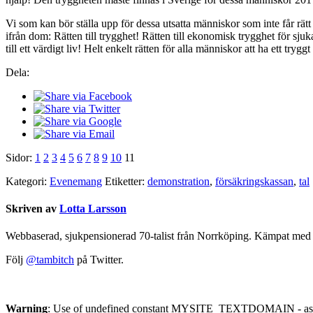
Vi som kan bör ställa upp för dessa utsatta människor som inte får rät
ifrån dom: Rätten till trygghet! Rätten till ekonomisk trygghet för sjuk
till ett värdigt liv! Helt enkelt rätten för alla människor att ha ett tr
Dela:
Sidor:
1
2
3
4
5
6
7
8
9
10
11
Kategori:
Evenemang
Etiketter:
demonstration
,
försäkringskassan
,
tal
Skriven av
Lotta Larsson
Webbaserad, sjukpensionerad 70-talist från Norrköping. Kämpat med oc
Följ
@tambitch
på Twitter.
Warning
: Use of undefined constant MYSITE_TEXTDOMAIN - assu