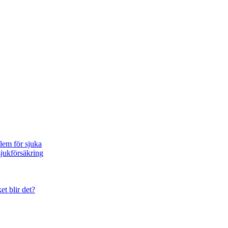
blem för sjuka
sjukförsäkring
et blir det?