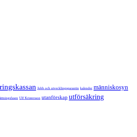
kringskassan
människosyn
Jobb och utvecklingsgarantin
kalender
utförsäkring
utanförskap
sättningsfasen
Ulf Kristersson