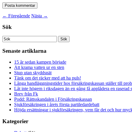
←
Föregående
Nästa
→
Sök
Senaste artiklarna
15 år sedan kampen började
Att krama vatten ur en sten
Stup utan skyddsnät
Tänk om det räcker med att ha puls!
Långa handläggningstider hos försäkringskassan ställer till pro
Låt inte högern i riksdagen än en gång få applådera en raserad 
Brev från Fk
Podd: Rättsskandalen i Försäkringskassan
Sjukförsäkringen i årets första partiledardebatt
Höjda ersättningar i sjukförsäkringen, vem får det och hur myck
Kategorier