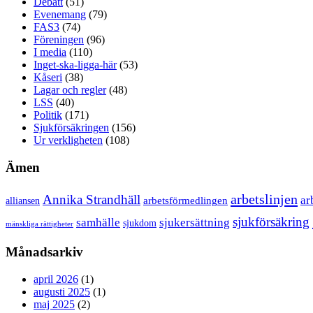
Debatt
(51)
Evenemang
(79)
FAS3
(74)
Föreningen
(96)
I media
(110)
Inget-ska-ligga-här
(53)
Kåseri
(38)
Lagar och regler
(48)
LSS
(40)
Politik
(171)
Sjukförsäkringen
(156)
Ur verkligheten
(108)
Ämen
arbetslinjen
Annika Strandhäll
ar
arbetsförmedlingen
alliansen
sjukförsäkring
samhälle
sjukersättning
sjukdom
mänskliga rättigheter
Månadsarkiv
april 2026
(1)
augusti 2025
(1)
maj 2025
(2)