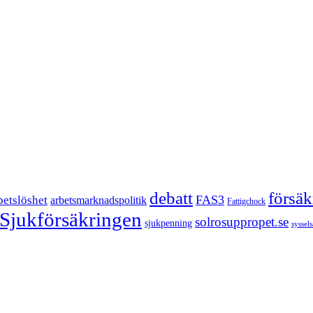
försä
debatt
FAS3
betslöshet
arbetsmarknadspolitik
Fattigchock
Sjukförsäkringen
solrosuppropet.se
sjukpenning
syssel