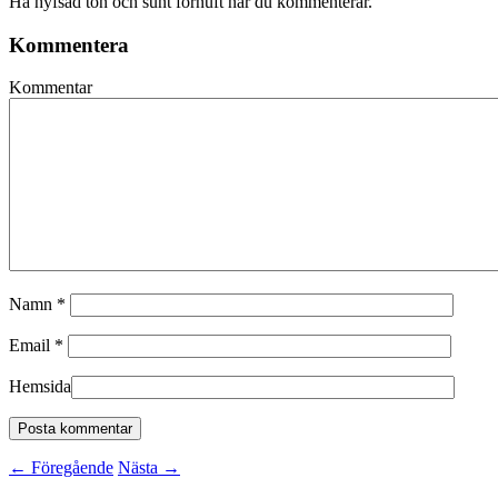
Ha hyfsad ton och sunt förnuft när du kommenterar.
Kommentera
Kommentar
Namn
*
Email
*
Hemsida
←
Föregående
Nästa
→