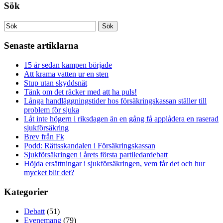
Sök
Senaste artiklarna
15 år sedan kampen började
Att krama vatten ur en sten
Stup utan skyddsnät
Tänk om det räcker med att ha puls!
Långa handläggningstider hos försäkringskassan ställer till
problem för sjuka
Låt inte högern i riksdagen än en gång få applådera en raserad
sjukförsäkring
Brev från Fk
Podd: Rättsskandalen i Försäkringskassan
Sjukförsäkringen i årets första partiledardebatt
Höjda ersättningar i sjukförsäkringen, vem får det och hur
mycket blir det?
Kategorier
Debatt
(51)
Evenemang
(79)