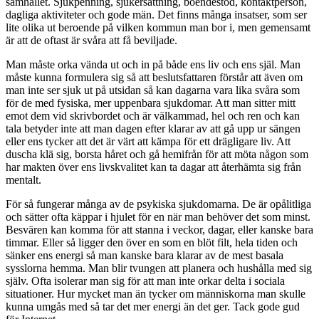
samhället. Sjukpenning, sjukersättning, boendestöd, kontaktperson,
dagliga aktiviteter och gode män. Det finns många insatser, som ser
lite olika ut beroende på vilken kommun man bor i, men gemensamt
är att de oftast är svåra att få beviljade.
Man måste orka vända ut och in på både ens liv och ens själ. Man
måste kunna formulera sig så att beslutsfattaren förstår att även om
man inte ser sjuk ut på utsidan så kan dagarna vara lika svåra som
för de med fysiska, mer uppenbara sjukdomar. Att man sitter mitt
emot dem vid skrivbordet och är välkammad, hel och ren och kan
tala betyder inte att man dagen efter klarar av att gå upp ur sängen
eller ens tycker att det är värt att kämpa för ett drägligare liv. Att
duscha klä sig, borsta håret och gå hemifrån för att möta någon som
har makten över ens livskvalitet kan ta dagar att återhämta sig från
mentalt.
För så fungerar många av de psykiska sjukdomarna. De är opålitliga
och sätter ofta käppar i hjulet för en när man behöver det som minst.
Besvären kan komma för att stanna i veckor, dagar, eller kanske bara
timmar. Eller så ligger den över en som en blöt filt, hela tiden och
sänker ens energi så man kanske bara klarar av de mest basala
sysslorna hemma. Man blir tvungen att planera och hushålla med sig
själv. Ofta isolerar man sig för att man inte orkar delta i sociala
situationer. Hur mycket man än tycker om människorna man skulle
kunna umgås med så tar det mer energi än det ger. Tack gode gud