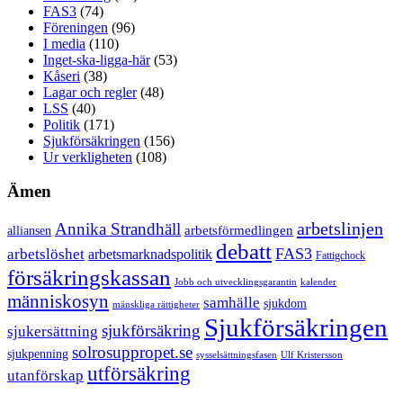
FAS3
(74)
Föreningen
(96)
I media
(110)
Inget-ska-ligga-här
(53)
Kåseri
(38)
Lagar och regler
(48)
LSS
(40)
Politik
(171)
Sjukförsäkringen
(156)
Ur verkligheten
(108)
Ämen
arbetslinjen
Annika Strandhäll
arbetsförmedlingen
alliansen
debatt
FAS3
arbetslöshet
arbetsmarknadspolitik
Fattigchock
försäkringskassan
Jobb och utvecklingsgarantin
kalender
människosyn
samhälle
sjukdom
mänskliga rättigheter
Sjukförsäkringen
sjukförsäkring
sjukersättning
solrosuppropet.se
sjukpenning
sysselsättningsfasen
Ulf Kristersson
utförsäkring
utanförskap