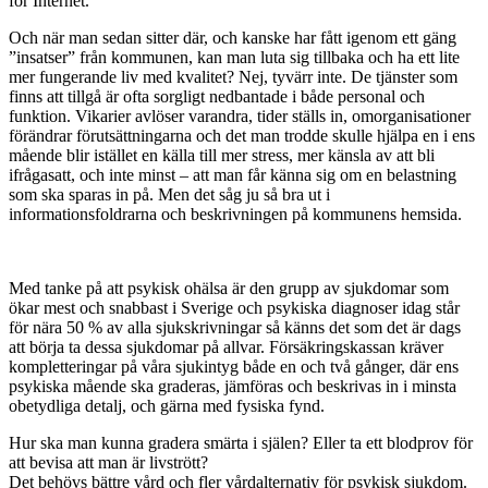
för Internet.
Och när man sedan sitter där, och kanske har fått igenom ett gäng
”insatser” från kommunen, kan man luta sig tillbaka och ha ett lite
mer fungerande liv med kvalitet? Nej, tyvärr inte. De tjänster som
finns att tillgå är ofta sorgligt nedbantade i både personal och
funktion. Vikarier avlöser varandra, tider ställs in, omorganisationer
förändrar förutsättningarna och det man trodde skulle hjälpa en i ens
mående blir istället en källa till mer stress, mer känsla av att bli
ifrågasatt, och inte minst – att man får känna sig om en belastning
som ska sparas in på. Men det såg ju så bra ut i
informationsfoldrarna och beskrivningen på kommunens hemsida.
Med tanke på att psykisk ohälsa är den grupp av sjukdomar som
ökar mest och snabbast i Sverige och psykiska diagnoser idag står
för nära 50 % av alla sjukskrivningar så känns det som det är dags
att börja ta dessa sjukdomar på allvar. Försäkringskassan kräver
kompletteringar på våra sjukintyg både en och två gånger, där ens
psykiska mående ska graderas, jämföras och beskrivas in i minsta
obetydliga detalj, och gärna med fysiska fynd.
Hur ska man kunna gradera smärta i själen? Eller ta ett blodprov för
att bevisa att man är livstrött?
Det behövs bättre vård och fler vårdalternativ för psykisk sjukdom.