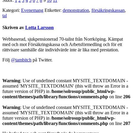
Sidor:
1
2
3
4
5
6
7
8
9
10
11
Kategori:
Evenemang
Etiketter:
demonstration
,
försäkringskassan
,
tal
Skriven av
Lotta Larsson
Webbaserad, sjukpensionerad 70-talist från Norrköping. Kämpat
med och mot Försäkringskassa och Arbetsförmedling och för ett
rättvisare samhälle där individvärde inte är lika med prestation.
Följ
@tambitch
på Twitter.
Warning
: Use of undefined constant MYSITE_TEXTDOMAIN -
assumed 'MYSITE_TEXTDOMAIN' (this will throw an Error in a
future version of PHP) in
/home/solrosup/public_html/wp-
content/themes/path/library/functions/comments.php
on line
206
Warning
: Use of undefined constant MYSITE_TEXTDOMAIN -
assumed 'MYSITE_TEXTDOMAIN' (this will throw an Error in a
future version of PHP) in
/home/solrosup/public_html/wp-
content/themes/path/library/functions/comments.php
on line
207