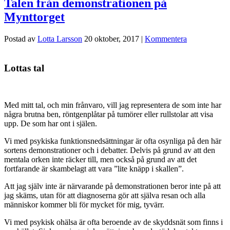
Talen från demonstrationen på
Mynttorget
Postad av
Lotta Larsson
20 oktober, 2017
|
Kommentera
Lottas tal
Med mitt tal, och min frånvaro, vill jag representera de som inte har
några brutna ben, röntgenplåtar på tumörer eller rullstolar att visa
upp. De som har ont i själen.
Vi med psykiska funktionsnedsättningar är ofta osynliga på den här
sortens demonstrationer och i debatter. Delvis på grund av att den
mentala orken inte räcker till, men också på grund av att det
fortfarande är skambelagt att vara ”lite knäpp i skallen”.
Att jag själv inte är närvarande på demonstrationen beror inte på att
jag skäms, utan för att diagnoserna gör att själva resan och alla
människor kommer bli för mycket för mig, tyvärr.
Vi med psykisk ohälsa är ofta beroende av de skyddsnät som finns i