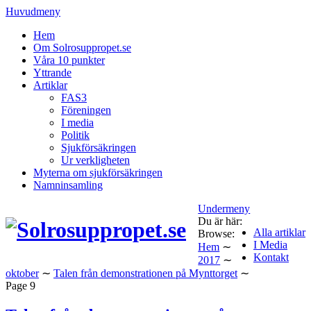
Huvudmeny
Hem
Om Solrosuppropet.se
Våra 10 punkter
Yttrande
Artiklar
FAS3
Föreningen
I media
Politik
Sjukförsäkringen
Ur verkligheten
Myterna om sjukförsäkringen
Namninsamling
Undermeny
Du är här:
Alla artiklar
Browse:
I Media
Hem
∼
Kontakt
2017
∼
oktober
∼
Talen från demonstrationen på Mynttorget
∼
Page 9