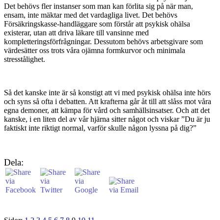
Det behövs fler instanser som man kan förlita sig på när man,
ensam, inte mäktar med det vardagliga livet. Det behövs
Försäkringskasse-handläggare som förstår att psykisk ohälsa
existerar, utan att driva läkare till vansinne med
kompletteringsförfrågningar. Dessutom behövs arbetsgivare som
värdesätter oss trots våra ojämna formkurvor och minimala
stresstålighet.
Så det kanske inte är så konstigt att vi med psykisk ohälsa inte hörs
och syns så ofta i debatten. Att krafterna går åt till att slåss mot våra
egna demoner, att kämpa för vård och samhällsinsatser. Och att det
kanske, i en liten del av vår hjärna sitter något och viskar ”Du är ju
faktiskt inte riktigt normal, varför skulle någon lyssna på dig?”
Dela: