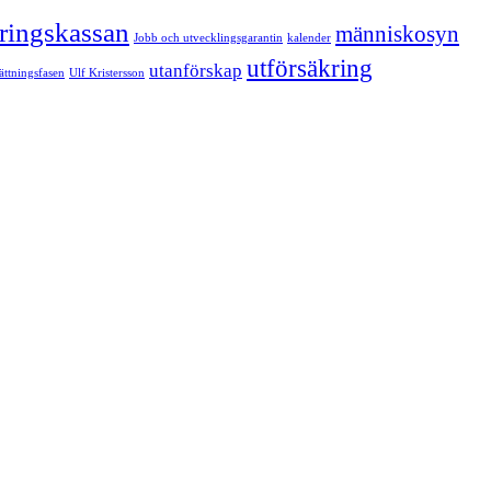
kringskassan
människosyn
Jobb och utvecklingsgarantin
kalender
utförsäkring
utanförskap
sättningsfasen
Ulf Kristersson