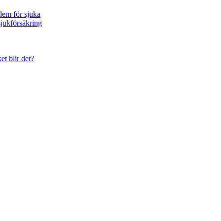
blem för sjuka
sjukförsäkring
et blir det?