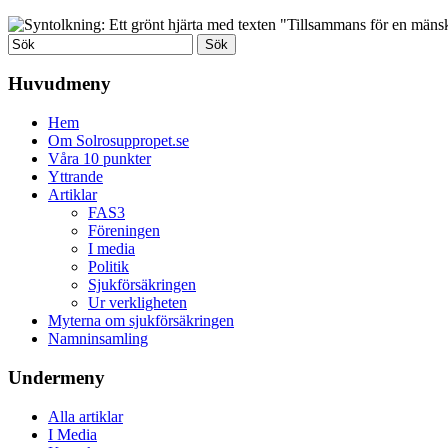
Huvudmeny
Hem
Om Solrosuppropet.se
Våra 10 punkter
Yttrande
Artiklar
FAS3
Föreningen
I media
Politik
Sjukförsäkringen
Ur verkligheten
Myterna om sjukförsäkringen
Namninsamling
Undermeny
Alla artiklar
I Media