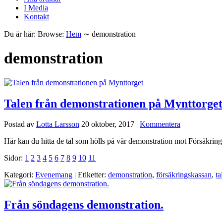
I Media
Kontakt
Du är här:
Browse:
Hem
∼
demonstration
demonstration
Talen från demonstrationen på Mynttorge
Postad av
Lotta Larsson
20 oktober, 2017
|
Kommentera
Här kan du hitta de tal som hölls på vår demonstration mot Försäkrin
Sidor:
1
2
3
4
5
6
7
8
9
10
11
Kategori:
Evenemang
| Etiketter:
demonstration
,
försäkringskassan
,
ta
Från söndagens demonstration.