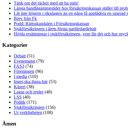
Tänk om det räcker med att ha puls!
Långa handläggningstider hos försäkringskassan ställer till pro
Låt inte högern i riksdagen än en gång få applådera en raserad 
Brev från Fk
Podd: Rättsskandalen i Försäkringskassan
Sjukförsäkringen i årets första partiledardebatt
Höjda ersättningar i sjukförsäkringen, vem får det och hur myck
Kategorier
Debatt
(51)
Evenemang
(79)
FAS3
(74)
Föreningen
(96)
I media
(110)
Inget-ska-ligga-här
(53)
Kåseri
(38)
Lagar och regler
(48)
LSS
(40)
Politik
(171)
Sjukförsäkringen
(156)
Ur verkligheten
(108)
Ämen