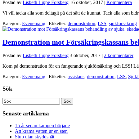
Postad av
Lisbeth Lippe Forsberg
16 oktober, 2017
|
Kommentera
Vi vill tacka alla som deltagit på det sätt de kunnat. Tack alla som bi
Kategori:
Evenemang
| Etiketter:
demonstration
,
LSS
,
sjukförsäkring
Demonstration mot Försäkringskassans beh
Postad av
Lisbeth Lippe Forsberg
3 oktober, 2017
|
2 kommentarer
Kom på demonstration för en fungerande sjukförsäkring och LSS! Läs
Kategori:
Evenemang
| Etiketter:
assistans
,
demonstration
,
LSS
,
Sjukf
Sök
Senaste artiklarna
15 år sedan kampen började
Att krama vatten ur en sten
Stup utan skyddsnät