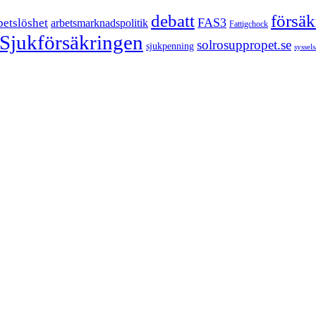
försä
debatt
FAS3
betslöshet
arbetsmarknadspolitik
Fattigchock
Sjukförsäkringen
solrosuppropet.se
sjukpenning
syssel