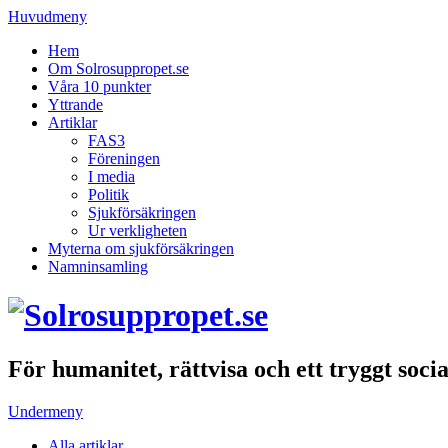
Huvudmeny
Hem
Om Solrosuppropet.se
Våra 10 punkter
Yttrande
Artiklar
FAS3
Föreningen
I media
Politik
Sjukförsäkringen
Ur verkligheten
Myterna om sjukförsäkringen
Namninsamling
För humanitet, rättvisa och ett tryggt soci
Undermeny
Alla artiklar