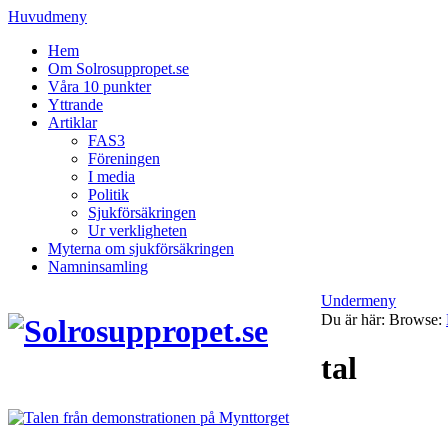
Huvudmeny
Hem
Om Solrosuppropet.se
Våra 10 punkter
Yttrande
Artiklar
FAS3
Föreningen
I media
Politik
Sjukförsäkringen
Ur verkligheten
Myterna om sjukförsäkringen
Namninsamling
Undermeny
Du är här:
Browse:
tal