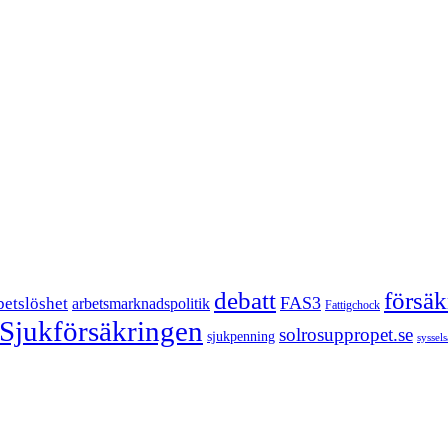
försä
debatt
FAS3
betslöshet
arbetsmarknadspolitik
Fattigchock
Sjukförsäkringen
solrosuppropet.se
sjukpenning
syssel