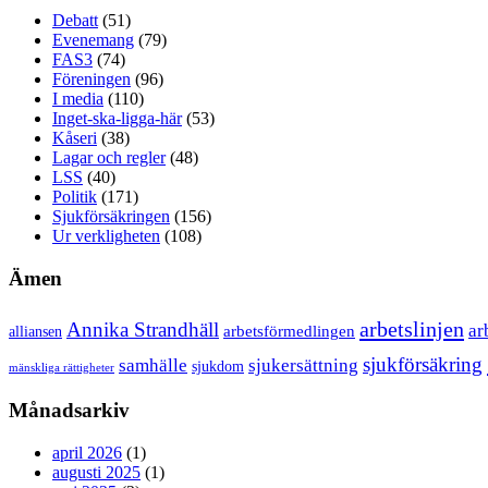
Debatt
(51)
Evenemang
(79)
FAS3
(74)
Föreningen
(96)
I media
(110)
Inget-ska-ligga-här
(53)
Kåseri
(38)
Lagar och regler
(48)
LSS
(40)
Politik
(171)
Sjukförsäkringen
(156)
Ur verkligheten
(108)
Ämen
arbetslinjen
Annika Strandhäll
ar
arbetsförmedlingen
alliansen
sjukförsäkring
samhälle
sjukersättning
sjukdom
mänskliga rättigheter
Månadsarkiv
april 2026
(1)
augusti 2025
(1)