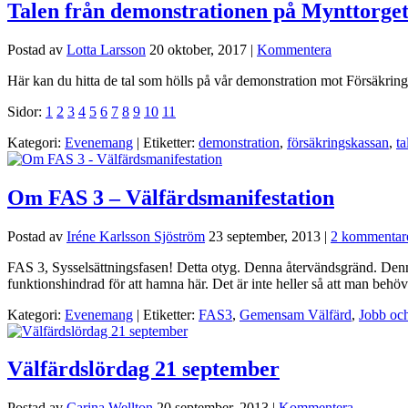
Talen från demonstrationen på Mynttorge
Postad av
Lotta Larsson
20 oktober, 2017
|
Kommentera
Här kan du hitta de tal som hölls på vår demonstration mot Försäkrin
Sidor:
1
2
3
4
5
6
7
8
9
10
11
Kategori:
Evenemang
| Etiketter:
demonstration
,
försäkringskassan
,
ta
Om FAS 3 – Välfärdsmanifestation
Postad av
Iréne Karlsson Sjöström
23 september, 2013
|
2 kommentar
FAS 3, Sysselsättningsfasen! Detta otyg. Denna återvändsgränd. Denna s
funktionshindrad för att hamna här. Det är inte heller så att man behö
Kategori:
Evenemang
| Etiketter:
FAS3
,
Gemensam Välfärd
,
Jobb och
Välfärdslördag 21 september
Postad av
Carina Wellton
20 september, 2013
|
Kommentera