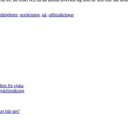
ättigheter
,
norrköping
,
tal
,
utförsäkringar
blem för sjuka
sjukförsäkring
et blir det?