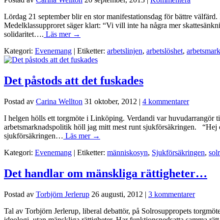
Lördag 21 september blir en stor manifestationsdag för bättre välfärd
Medelklassupproret säger klart: “Vi vill inte ha några mer skattesän
solidaritet….
Läs mer →
Kategori:
Evenemang
| Etiketter:
arbetslinjen
,
arbetslöshet
,
arbetsmark
Det påstods att det fuskades
Postad av
Carina Wellton
31 oktober, 2012
|
4 kommentarer
I helgen hölls ett torgmöte i Linköping. Verdandi var huvudarrangör
arbetsmarknadspolitik höll jag mitt mest runt sjukförsäkringen. “Hej 
sjukförsäkringen…
Läs mer →
Kategori:
Evenemang
| Etiketter:
människosyn
,
Sjukförsäkringen
,
sol
Det handlar om mänskliga rättigheter…
Postad av
Torbjörn Jerlerup
26 augusti, 2012
|
3 kommentarer
Tal av Torbjörn Jerlerup, liberal debattör, på Solrosuppropets torgmöte
ideologi, utan mänskliga rättigheter. Har funktionsnedsatta samma rätt t