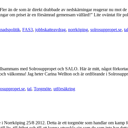
. Fler än de som är direkt drabbade av nedskärningar reagerar nu mot de
kningar om priset är en försämrad gemensam välfärd!” Lite oväntat för 
nadspolitik
,
FAS3
,
jobbskatteavdrag
,
norrköping
,
solrosuppropet.se
,
ta
 tillsammans med Solrosuppropet och SALO. Här är mitt, något förkorta
och välkomna! Jag heter Carina Wellton och är ordförande i Solrosupprop
rosuppropet.se
,
tal
,
Torgmöte
,
utförsäkring
 i Norrköping 25/8 2012. Detta är ett torgmöte som handlar om kamp för m
ill liv, till frihet och till att kunna utveckla sig som de som inte har d