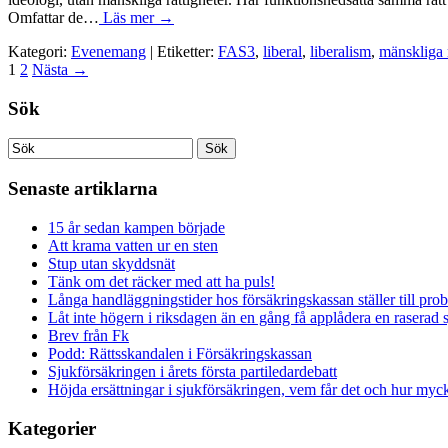
Omfattar de…
Läs mer →
Kategori:
Evenemang
| Etiketter:
FAS3
,
liberal
,
liberalism
,
mänskliga r
1
2
Nästa
→
Sök
Senaste artiklarna
15 år sedan kampen började
Att krama vatten ur en sten
Stup utan skyddsnät
Tänk om det räcker med att ha puls!
Långa handläggningstider hos försäkringskassan ställer till pro
Låt inte högern i riksdagen än en gång få applådera en raserad 
Brev från Fk
Podd: Rättsskandalen i Försäkringskassan
Sjukförsäkringen i årets första partiledardebatt
Höjda ersättningar i sjukförsäkringen, vem får det och hur myck
Kategorier