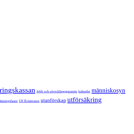
kringskassan
människosyn
Jobb och utvecklingsgarantin
kalender
utförsäkring
utanförskap
sättningsfasen
Ulf Kristersson