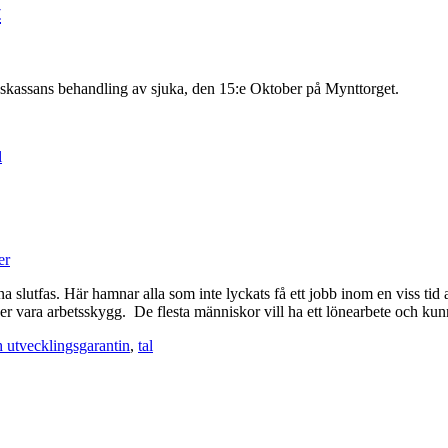
t
gskassans behandling av sjuka, den 15:e Oktober på Mynttorget.
l
er
lutfas. Här hamnar alla som inte lyckats få ett jobb inom en viss tid av
ver vara arbetsskygg. De flesta människor vill ha ett lönearbete och ku
 utvecklingsgarantin
,
tal