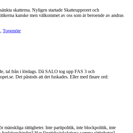
 sänkta skatterna. Nyligen startade Skatteupproret och
politikerna kanske men välkommet av oss som är beroende av andras
l
,
Torgmöte
de, tal från i lördags. Då SALO tog upp FAS 3 och
et.se. Det påstods att det fuskades. Eller med finare ord:
änskliga rättigheter. Inte partipolitik, inte blockpolitik, inte
etta funktionshinder? Har långtidssjukskrivna samma rättigheter?