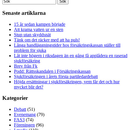
Senaste artiklarna
15 år sedan kampen började
Att krama vatten ur en sten
Stup utan skyddsnät
Tänk om det räcker med att ha puls!
Långa handläggningstider hos försäkringskassan ställer till
problem för sjuka
Låt inte högern i riksdagen än en gång få applådera en raserad
sjukförsäkring
Brev från Fk
Podd: Rättsskandalen i Försäkringskassan
Sjukförsäkringen i årets första partiledardebatt
Höjda ersättningar i sjukförsäkringen, vem får det och hur
mycket blir det?
Kategorier
Debatt
(51)
Evenemang
(79)
FAS3
(74)
Föreningen
(96)