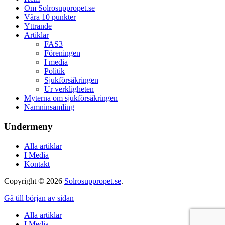
Om Solrosuppropet.se
Våra 10 punkter
Yttrande
Artiklar
FAS3
Föreningen
I media
Politik
Sjukförsäkringen
Ur verkligheten
Myterna om sjukförsäkringen
Namninsamling
Undermeny
Alla artiklar
I Media
Kontakt
Copyright © 2026
Solrosuppropet.se
.
Gå till början av sidan
Alla artiklar
I Media