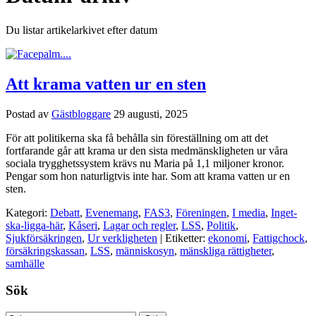
Du listar artikelarkivet efter datum
Att krama vatten ur en sten
Postad av
Gästbloggare
29 augusti, 2025
För att politikerna ska få behålla sin föreställning om att det
fortfarande går att krama ur den sista medmänskligheten ur våra
sociala trygghetssystem krävs nu Maria på 1,1 miljoner kronor.
Pengar som hon naturligtvis inte har. Som att krama vatten ur en
sten.
Kategori:
Debatt
,
Evenemang
,
FAS3
,
Föreningen
,
I media
,
Inget-
ska-ligga-här
,
Kåseri
,
Lagar och regler
,
LSS
,
Politik
,
Sjukförsäkringen
,
Ur verkligheten
| Etiketter:
ekonomi
,
Fattigchock
,
försäkringskassan
,
LSS
,
människosyn
,
mänskliga rättigheter
,
samhälle
Sök