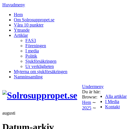
Huvudmeny
Hem
Om Solrosuppropet.se
Våra 10 punkter
Yttrande
Artiklar
FAS3
Föreningen
I media
Politik
Sjukförsäkringen
Ur verkligheten
Myterna om sjukförsäkringen
Namninsamling
Undermeny
Du är här:
Alla artiklar
Browse:
I Media
Hem
∼
Kontakt
2025
∼
augusti
Datum-arkiv