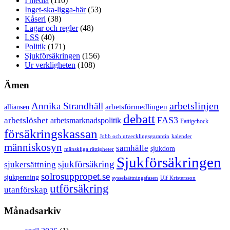
I media
(110)
Inget-ska-ligga-här
(53)
Kåseri
(38)
Lagar och regler
(48)
LSS
(40)
Politik
(171)
Sjukförsäkringen
(156)
Ur verkligheten
(108)
Ämen
arbetslinjen
Annika Strandhäll
arbetsförmedlingen
alliansen
debatt
FAS3
arbetslöshet
arbetsmarknadspolitik
Fattigchock
försäkringskassan
Jobb och utvecklingsgarantin
kalender
människosyn
samhälle
sjukdom
mänskliga rättigheter
Sjukförsäkringen
sjukförsäkring
sjukersättning
solrosuppropet.se
sjukpenning
sysselsättningsfasen
Ulf Kristersson
utförsäkring
utanförskap
Månadsarkiv