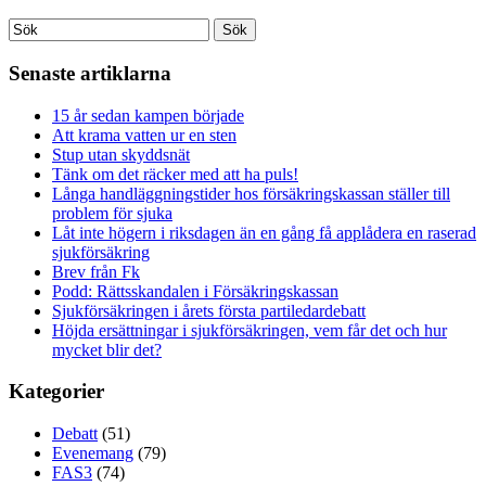
Senaste artiklarna
15 år sedan kampen började
Att krama vatten ur en sten
Stup utan skyddsnät
Tänk om det räcker med att ha puls!
Långa handläggningstider hos försäkringskassan ställer till
problem för sjuka
Låt inte högern i riksdagen än en gång få applådera en raserad
sjukförsäkring
Brev från Fk
Podd: Rättsskandalen i Försäkringskassan
Sjukförsäkringen i årets första partiledardebatt
Höjda ersättningar i sjukförsäkringen, vem får det och hur
mycket blir det?
Kategorier
Debatt
(51)
Evenemang
(79)
FAS3
(74)