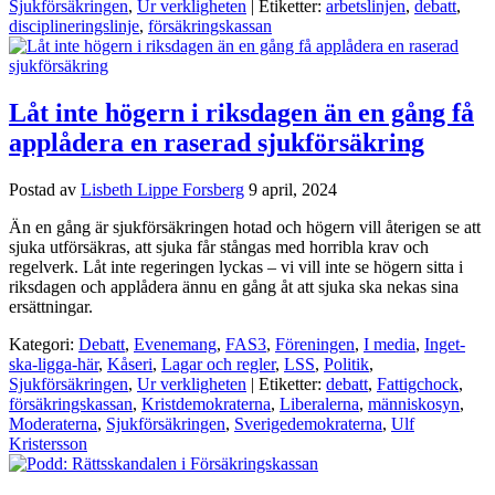
Sjukförsäkringen
,
Ur verkligheten
| Etiketter:
arbetslinjen
,
debatt
,
disciplineringslinje
,
försäkringskassan
Låt inte högern i riksdagen än en gång få
applådera en raserad sjukförsäkring
Postad av
Lisbeth Lippe Forsberg
9 april, 2024
Än en gång är sjukförsäkringen hotad och högern vill återigen se att
sjuka utförsäkras, att sjuka får stångas med horribla krav och
regelverk. Låt inte regeringen lyckas – vi vill inte se högern sitta i
riksdagen och applådera ännu en gång åt att sjuka ska nekas sina
ersättningar.
Kategori:
Debatt
,
Evenemang
,
FAS3
,
Föreningen
,
I media
,
Inget-
ska-ligga-här
,
Kåseri
,
Lagar och regler
,
LSS
,
Politik
,
Sjukförsäkringen
,
Ur verkligheten
| Etiketter:
debatt
,
Fattigchock
,
försäkringskassan
,
Kristdemokraterna
,
Liberalerna
,
människosyn
,
Moderaterna
,
Sjukförsäkringen
,
Sverigedemokraterna
,
Ulf
Kristersson