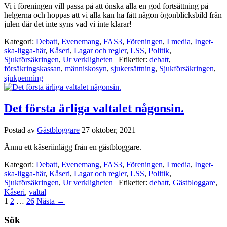
Vi i föreningen vill passa på att önska alla en god fortsättning på
helgerna och hoppas att vi alla kan ha fått någon ögonblicksbild från
julen där det inte syns vad vi inte klarar!
Kategori:
Debatt
,
Evenemang
,
FAS3
,
Föreningen
,
I media
,
Inget-
ska-ligga-här
,
Kåseri
,
Lagar och regler
,
LSS
,
Politik
,
Sjukförsäkringen
,
Ur verkligheten
| Etiketter:
debatt
,
försäkringskassan
,
människosyn
,
sjukersättning
,
Sjukförsäkringen
,
sjukpenning
Det första ärliga valtalet någonsin.
Postad av
Gästbloggare
27 oktober, 2021
Ännu ett kåseriinlägg från en gästbloggare.
Kategori:
Debatt
,
Evenemang
,
FAS3
,
Föreningen
,
I media
,
Inget-
ska-ligga-här
,
Kåseri
,
Lagar och regler
,
LSS
,
Politik
,
Sjukförsäkringen
,
Ur verkligheten
| Etiketter:
debatt
,
Gästbloggare
,
Kåseri
,
valtal
1
2
…
26
Nästa
→
Sök