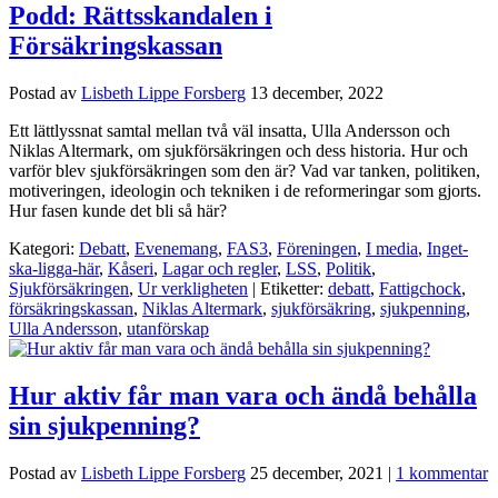
Podd: Rättsskandalen i
Försäkringskassan
Postad av
Lisbeth Lippe Forsberg
13 december, 2022
Ett lättlyssnat samtal mellan två väl insatta, Ulla Andersson och
Niklas Altermark, om sjukförsäkringen och dess historia. Hur och
varför blev sjukförsäkringen som den är? Vad var tanken, politiken,
motiveringen, ideologin och tekniken i de reformeringar som gjorts.
Hur fasen kunde det bli så här?
Kategori:
Debatt
,
Evenemang
,
FAS3
,
Föreningen
,
I media
,
Inget-
ska-ligga-här
,
Kåseri
,
Lagar och regler
,
LSS
,
Politik
,
Sjukförsäkringen
,
Ur verkligheten
| Etiketter:
debatt
,
Fattigchock
,
försäkringskassan
,
Niklas Altermark
,
sjukförsäkring
,
sjukpenning
,
Ulla Andersson
,
utanförskap
Hur aktiv får man vara och ändå behålla
sin sjukpenning?
Postad av
Lisbeth Lippe Forsberg
25 december, 2021
|
1 kommentar