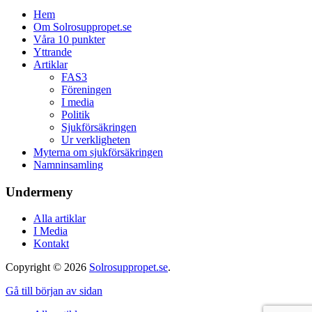
Hem
Om Solrosuppropet.se
Våra 10 punkter
Yttrande
Artiklar
FAS3
Föreningen
I media
Politik
Sjukförsäkringen
Ur verkligheten
Myterna om sjukförsäkringen
Namninsamling
Undermeny
Alla artiklar
I Media
Kontakt
Copyright © 2026
Solrosuppropet.se
.
Gå till början av sidan