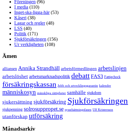
Föreningen
(96)
I media
(110)
Inget-ska-ligga-här
(53)
Kåseri
(38)
Lagar och regler
(48)
LSS
(40)
Politik
(171)
Sjukförsäkringen
(156)
Ur verkligheten
(108)
Ämen
arbetslinjen
Annika Strandhäll
arbetsförmedlingen
alliansen
debatt
FAS3
arbetslöshet
arbetsmarknadspolitik
Fattigchock
försäkringskassan
Jobb och utvecklingsgarantin
kalender
människosyn
samhälle
sjukdom
mänskliga rättigheter
Sjukförsäkringen
sjukförsäkring
sjukersättning
solrosuppropet.se
sjukpenning
sysselsättningsfasen
Ulf Kristersson
utförsäkring
utanförskap
Månadsarkiv