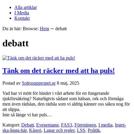
Alla artiklar
I Media
Kontakt
Du är här:
Browse:
Hem
∼
debatt
debatt
Tänk om det räcker med att ha puls!
Postad av
Solrosuppropet.se
8 maj, 2025
Vad har vi mött för hinder i vårt arbete för en fungerande
sjukförsäkring? Naturligtvis sådant som hälsan, ork och förmåga
men även rädslan, den rädsla som vi aldrig känner oss säkra nog för
att slippa.
Inte så länge vi har puls…
Kategori:
Debatt
,
Evenemang
,
FAS3
,
Föreningen
,
I media
,
Inget-
ska-ligga-här
,
Kåseri
,
Lagar och regler
,
LSS
,
Politik
,