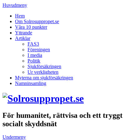
Huvudmeny
Hem
Om Solrosuppropet.se
Våra 10 punkter
Yttrande
Artiklar
FAS3
Föreningen
I media
Politik
Sjukförsäkringen
Ur verkligheten
Myterna om sjukförsäkringen
Namninsamling
För humanitet, rättvisa och ett tryggt
socialt skyddsnät
Undermeny