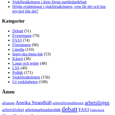
Sjukförsäkringen i årets första partiledardebatt
Höjda ersättningar i sjukförsäkringen, vem får det och hur
mycket blir det?
Kategorier
Debatt
(51)
Evenemang
(79)
FAS3
(74)
Föreningen
(96)
I media
(110)
Inget-ska-ligga-här
(53)
Kåseri
(38)
Lagar och regler
(48)
LSS
(40)
Politik
(171)
Sjukförsäkringen
(156)
Ur verkligheten
(108)
Ämen
arbetslinjen
Annika Strandhäll
arbetsförmedlingen
alliansen
debatt
FAS3
arbetslöshet
arbetsmarknadspolitik
Fattigchock