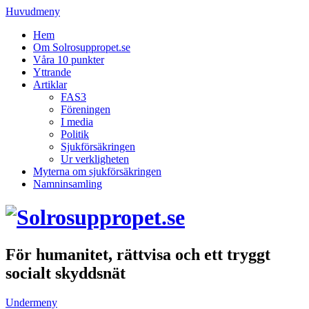
Huvudmeny
Hem
Om Solrosuppropet.se
Våra 10 punkter
Yttrande
Artiklar
FAS3
Föreningen
I media
Politik
Sjukförsäkringen
Ur verkligheten
Myterna om sjukförsäkringen
Namninsamling
För humanitet, rättvisa och ett tryggt
socialt skyddsnät
Undermeny