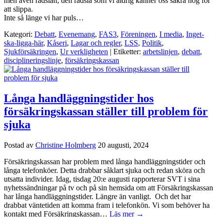
men även rädslan, den rädsla som vi aldrig känner oss säkra nog för
att slippa.
Inte så länge vi har puls…
Kategori:
Debatt
,
Evenemang
,
FAS3
,
Föreningen
,
I media
,
Inget-
ska-ligga-här
,
Kåseri
,
Lagar och regler
,
LSS
,
Politik
,
Sjukförsäkringen
,
Ur verkligheten
| Etiketter:
arbetslinjen
,
debatt
,
disciplineringslinje
,
försäkringskassan
Långa handläggningstider hos
försäkringskassan ställer till problem för
sjuka
Postad av
Christine Holmberg
20 augusti, 2024
Försäkringskassan har problem med långa handläggningstider och
långa telefonköer. Detta drabbar såklart sjuka och redan sköra och
utsatta individer. Idag, tisdag 20:e augusti rapporterar SVT i sina
nyhetssändningar på tv och på sin hemsida om att Försäkringskassan
har långa handläggningstider. Längre än vanligt. Och det har
drabbat väntetiden att komma fram i telefonkön. Vi som behöver ha
kontakt med Försäkringskassan…
Läs mer →