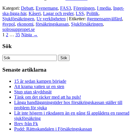
Kategori:
Debatt
,
Evenemang
,
FAS3
,
Föreningen
,
I media
,
Inget-
ska-ligga-här
,
Kåseri
,
Lagar och regler
,
LSS
,
Politik
,
Sjukförsäkringen
,
Ur verkligheten
| Etiketter:
#gemensamvälfärd
,
#svpol
,
ekonomi
,
försäkringskassan
,
Sjukförsäkringen
,
solrosuppropet.se
1
2
…
35
Nästa
→
Sök
Senaste artiklarna
15 år sedan kampen började
Att krama vatten ur en sten
Stup utan skyddsnät
Tänk om det räcker med att ha puls!
Långa handläggningstider hos försäkringskassan ställer till
problem för sjuka
Låt inte högern i riksdagen än en gång få applådera en raserad
sjukförsäkring
Brev från Fk
Podd: Rättsskandalen i Försäkringskassan