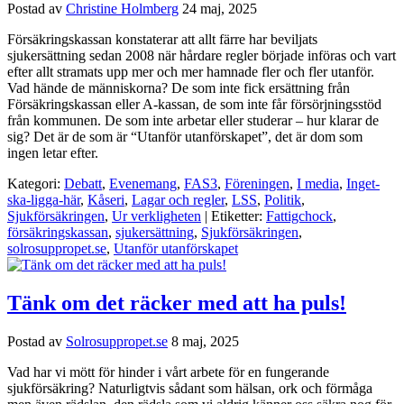
Postad av
Christine Holmberg
24 maj, 2025
Försäkringskassan konstaterar att allt färre har beviljats
sjukersättning sedan 2008 när hårdare regler började införas och vart
efter allt stramats upp mer och mer hamnade fler och fler utanför.
Vad hände de människorna? De som inte fick ersättning från
Försäkringskassan eller A-kassan, de som inte får försörjningsstöd
från kommunen. De som inte arbetar eller studerar – hur klarar de
sig? Det är de som är “Utanför utanförskapet”, det är dom som
ingen letar efter.
Kategori:
Debatt
,
Evenemang
,
FAS3
,
Föreningen
,
I media
,
Inget-
ska-ligga-här
,
Kåseri
,
Lagar och regler
,
LSS
,
Politik
,
Sjukförsäkringen
,
Ur verkligheten
| Etiketter:
Fattigchock
,
försäkringskassan
,
sjukersättning
,
Sjukförsäkringen
,
solrosuppropet.se
,
Utanför utanförskapet
Tänk om det räcker med att ha puls!
Postad av
Solrosuppropet.se
8 maj, 2025
Vad har vi mött för hinder i vårt arbete för en fungerande
sjukförsäkring? Naturligtvis sådant som hälsan, ork och förmåga