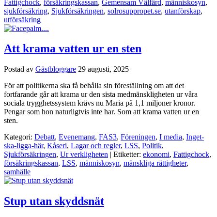
Fattigchock
,
försäkringskassan
,
Gemensam Välfärd
,
människosyn
,
sjukförsäkring
,
Sjukförsäkringen
,
solrosuppropet.se
,
utanförskap
,
utförsäkring
Att krama vatten ur en sten
Postad av
Gästbloggare
29 augusti, 2025
För att politikerna ska få behålla sin föreställning om att det
fortfarande går att krama ur den sista medmänskligheten ur våra
sociala trygghetssystem krävs nu Maria på 1,1 miljoner kronor.
Pengar som hon naturligtvis inte har. Som att krama vatten ur en
sten.
Kategori:
Debatt
,
Evenemang
,
FAS3
,
Föreningen
,
I media
,
Inget-
ska-ligga-här
,
Kåseri
,
Lagar och regler
,
LSS
,
Politik
,
Sjukförsäkringen
,
Ur verkligheten
| Etiketter:
ekonomi
,
Fattigchock
,
försäkringskassan
,
LSS
,
människosyn
,
mänskliga rättigheter
,
samhälle
Stup utan skyddsnät