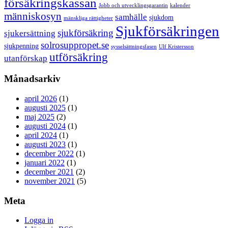
försäkringskassan
Jobb och utvecklingsgarantin
kalender
människosyn
samhälle
sjukdom
mänskliga rättigheter
Sjukförsäkringen
sjukförsäkring
sjukersättning
solrosuppropet.se
sjukpenning
sysselsättningsfasen
Ulf Kristersson
utförsäkring
utanförskap
Månadsarkiv
april 2026
(1)
augusti 2025
(1)
maj 2025
(2)
augusti 2024
(1)
april 2024
(1)
augusti 2023
(1)
december 2022
(1)
januari 2022
(1)
december 2021
(2)
november 2021
(5)
Meta
Logga in