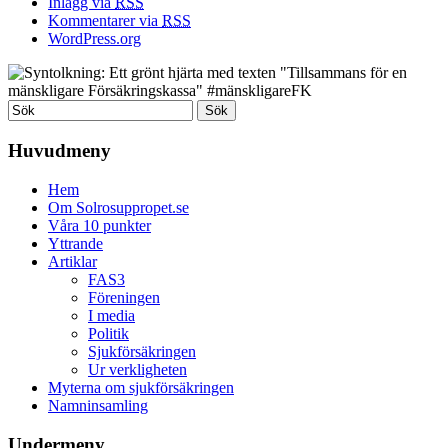
Inlägg via
RSS
Kommentarer via
RSS
WordPress.org
Huvudmeny
Hem
Om Solrosuppropet.se
Våra 10 punkter
Yttrande
Artiklar
FAS3
Föreningen
I media
Politik
Sjukförsäkringen
Ur verkligheten
Myterna om sjukförsäkringen
Namninsamling
Undermeny