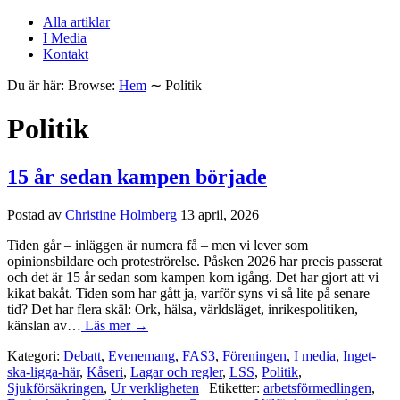
Alla artiklar
I Media
Kontakt
Du är här:
Browse:
Hem
∼
Politik
Politik
15 år sedan kampen började
Postad av
Christine Holmberg
13 april, 2026
Tiden går – inläggen är numera få – men vi lever som
opinionsbildare och proteströrelse. Påsken 2026 har precis passerat
och det är 15 år sedan som kampen kom igång. Det har gjort att vi
kikat bakåt. Tiden som har gått ja, varför syns vi så lite på senare
tid? Det har flera skäl: Ork, hälsa, världsläget, inrikespolitiken,
känslan av…
Läs mer →
Kategori:
Debatt
,
Evenemang
,
FAS3
,
Föreningen
,
I media
,
Inget-
ska-ligga-här
,
Kåseri
,
Lagar och regler
,
LSS
,
Politik
,
Sjukförsäkringen
,
Ur verkligheten
| Etiketter:
arbetsförmedlingen
,