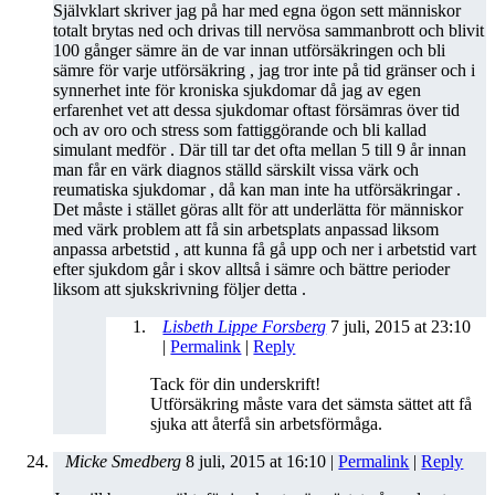
Självklart skriver jag på har med egna ögon sett människor
totalt brytas ned och drivas till nervösa sammanbrott och blivit
100 gånger sämre än de var innan utförsäkringen och bli
sämre för varje utförsäkring , jag tror inte på tid gränser och i
synnerhet inte för kroniska sjukdomar då jag av egen
erfarenhet vet att dessa sjukdomar oftast försämras över tid
och av oro och stress som fattiggörande och bli kallad
simulant medför . Där till tar det ofta mellan 5 till 9 år innan
man får en värk diagnos ställd särskilt vissa värk och
reumatiska sjukdomar , då kan man inte ha utförsäkringar .
Det måste i stället göras allt för att underlätta för människor
med värk problem att få sin arbetsplats anpassad liksom
anpassa arbetstid , att kunna få gå upp och ner i arbetstid vart
efter sjukdom går i skov alltså i sämre och bättre perioder
liksom att sjukskrivning följer detta .
Lisbeth Lippe Forsberg
7 juli, 2015
at
23:10
|
Permalink
|
Reply
Tack för din underskrift!
Utförsäkring måste vara det sämsta sättet att få
sjuka att återfå sin arbetsförmåga.
Micke Smedberg
8 juli, 2015
at
16:10
|
Permalink
|
Reply