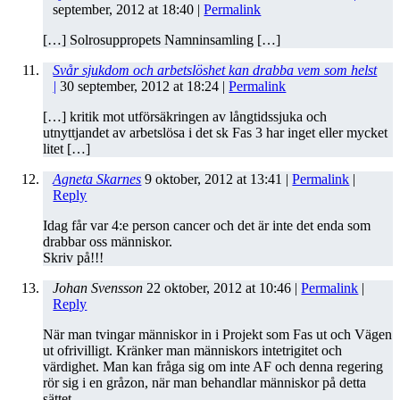
september, 2012
at
18:40
|
Permalink
[…] Solrosuppropets Namninsamling […]
Svår sjukdom och arbetslöshet kan drabba vem som helst
|
30 september, 2012
at
18:24
|
Permalink
[…] kritik mot utförsäkringen av långtidssjuka och
utnyttjandet av arbetslösa i det sk Fas 3 har inget eller mycket
litet […]
Agneta Skarnes
9 oktober, 2012
at
13:41
|
Permalink
|
Reply
Idag får var 4:e person cancer och det är inte det enda som
drabbar oss människor.
Skriv på!!!
Johan Svensson
22 oktober, 2012
at
10:46
|
Permalink
|
Reply
När man tvingar människor in i Projekt som Fas ut och Vägen
ut ofrivilligt. Kränker man människors intetrigitet och
värdighet. Man kan fråga sig om inte AF och denna regering
rör sig i en gråzon, när man behandlar människor på detta
sättet.