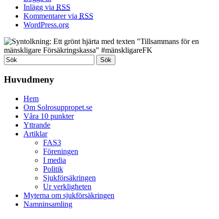
Inlägg via
RSS
Kommentarer via
RSS
WordPress.org
Huvudmeny
Hem
Om Solrosuppropet.se
Våra 10 punkter
Yttrande
Artiklar
FAS3
Föreningen
I media
Politik
Sjukförsäkringen
Ur verkligheten
Myterna om sjukförsäkringen
Namninsamling