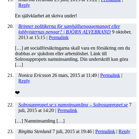
Reply
En självklarhet att skriva under!
Brinner politikerna för samhällsengagemanget eller
lobbyisternas pengar? | BJÖRN ALVEBRAND
9 oktober,
2013
at
15:15
|
Permalink
[…] att socialförsäkringarna skall vara en försäkring om du
drabbas av sjukdom eller arbetslöshet. Länk till
Solrosuppropets namninsamling. Din underskrift kan göra
[…]
Nonica Ericsson
26 mars, 2015
at
11:49
|
Permalink
|
Reply
❤️
Solrosuppropet.se:s namninsamling – Solrosuppropet.se
7
juli, 2015
at
14:20
|
Permalink
[…] Namninsamling […]
Birgitta Stenlund
7 juli, 2015
at
19:46
|
Permalink
|
Reply