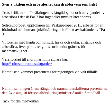
Svår sjukdom och arbetslöshet kan drabba vem som helst
Trots kritik mot utförsäkringen av långtidssjuka och utnyttjandet av
arbetslösa i det sk Fas 3 har inget eller mycket litet ändrats.
Solrosuppropet, uppföljaren till Påskuppropet 2011, arbetar för en
förändrad och human sjukförsäkring och för ett avskaffande av “Fas
3”.
Vi förenas med hjärta och förnuft, friska och sjuka, anställda och
arbetslösa, över parti-, religions- och andra gränser, för
medmänsklighet
Våra förslag till ändringar finns att läsa här:
http://solrosuppropet.se/atgarder/
Namnlistan kommer presenteras för regeringen vid valt tillfälle.
Namninsamlingen är nu stängd och namnunderskrifterna presenteras
den 24:e augusti för socialförsäkringsminister Annika Strandhäll.
Tack för din medverkan.