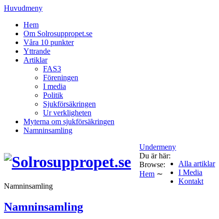
Huvudmeny
Hem
Om Solrosuppropet.se
Våra 10 punkter
Yttrande
Artiklar
FAS3
Föreningen
I media
Politik
Sjukförsäkringen
Ur verkligheten
Myterna om sjukförsäkringen
Namninsamling
Undermeny
Du är här:
Alla artiklar
Browse:
I Media
Hem
∼
Kontakt
Namninsamling
Namninsamling