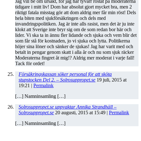
Jag vill be om ursäkt, för jag har tyvärr röstat på moderaterna
tidigare i mitt liv! Dom har absolut gjort mycket bra, men 2
riktigt fatala misstag gör att dom aldrig mer får min röst! Dels
hela biten med sjukförsäkringen och dels med
invandringspolitiken. Jag är inte alls rasist, men det är ju inte
klokt att Sverige inte bryr sig om de som redan bor här och
lider. Vi ska ta in ännu fler lidande och sjuka och vem blir det
som får stå för kostnaden, jo vi sjuka och lytta. Politikerna
höjer sina löner och sänker de sjukas! Jag har varit med och
betalt in pengar genom skatt i alla år och nu som sjuk räcker
Moderaterna fingret åt mig!? Aldrig mer moderat i varje fall!
Tack för ordet!
Försäkringskassan söker personal för att sköta
stupstocken Del 2. – Solrosuppropet.se
19 juli, 2015
at
19:21
|
Permalink
[…] Namninsamling […]
Solrosuppropet.se uppvaktar Annika Strandhäll –
Solrosuppropet.se
20 augusti, 2015
at
15:49
|
Permalink
[…] Namninsamling […]