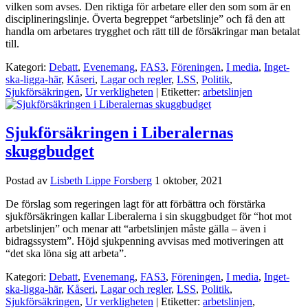
vilken som avses. Den riktiga för arbetare eller den som som är en
disciplineringslinje. Överta begreppet “arbetslinje” och få den att
handla om arbetares trygghet och rätt till de försäkringar man betalat
till.
Kategori:
Debatt
,
Evenemang
,
FAS3
,
Föreningen
,
I media
,
Inget-
ska-ligga-här
,
Kåseri
,
Lagar och regler
,
LSS
,
Politik
,
Sjukförsäkringen
,
Ur verkligheten
| Etiketter:
arbetslinjen
Sjukförsäkringen i Liberalernas
skuggbudget
Postad av
Lisbeth Lippe Forsberg
1 oktober, 2021
De förslag som regeringen lagt för att förbättra och förstärka
sjukförsäkringen kallar Liberalerna i sin skuggbudget för “hot mot
arbetslinjen” och menar att “arbetslinjen måste gälla – även i
bidragssystem”. Höjd sjukpenning avvisas med motiveringen att
“det ska löna sig att arbeta”.
Kategori:
Debatt
,
Evenemang
,
FAS3
,
Föreningen
,
I media
,
Inget-
ska-ligga-här
,
Kåseri
,
Lagar och regler
,
LSS
,
Politik
,
Sjukförsäkringen
,
Ur verkligheten
| Etiketter:
arbetslinjen
,