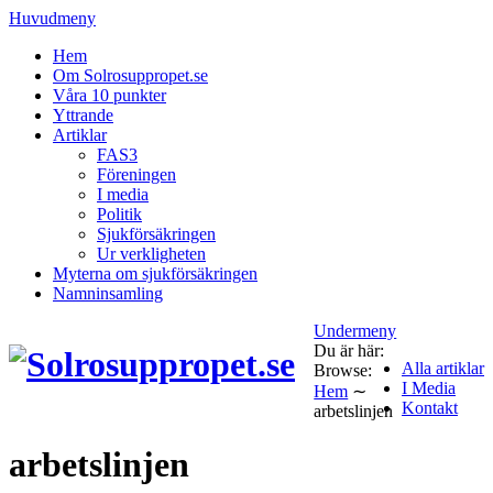
Huvudmeny
Hem
Om Solrosuppropet.se
Våra 10 punkter
Yttrande
Artiklar
FAS3
Föreningen
I media
Politik
Sjukförsäkringen
Ur verkligheten
Myterna om sjukförsäkringen
Namninsamling
Undermeny
Du är här:
Alla artiklar
Browse:
I Media
Hem
∼
Kontakt
arbetslinjen
arbetslinjen