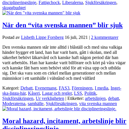
disciplineringslinje
,
Fattigchock
,
Liberalerna
,
Sjukförsäkringen
,
skuggbudget
När den “vita svenska mannen” blir sjuk
Postad av
Lisbeth Lippe Forsberg
16 juli, 2021
|
2 kommentarer
Den svenska mannen står inte alltid i blåställ och med sina valkiga
händer bygger ett land, han har varit barn, gått i skolan, med all
säkerhet behövt läkarvård och kanske haft någon period där han
varit arbetslös. Han har kanske varit bilförare och kört på våra vägar
och kanske fått barn som behövt stöd för att växa upp och utbilda
sig. Det ska vara som en cirkel mellan generationer och mellan
människor i ett samhälle i välstånd och med välfärd
Kategori:
Debatt
,
Evenemang
,
FAS3
,
Föreningen
,
I media
,
Inget-
ska-ligga-här
,
Kåseri
,
Lagar och regler
,
LSS
,
Politik
,
Sjukförsäkringen
,
Ur verkligheten
| Etiketter:
arbetslinjen
,
debatt
,
Moderaterna
,
samhälle
,
Sjukförsäkringen
,
vita svenska mannen
Moral hazard, incitament, arbetslinje blir
disciplineringslinje.