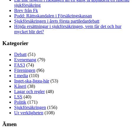
sjukförsäkring
Brev från Fk
Podd: Rättsskandalen i Försäkringskassan
Sjukförsäkringen i årets första partiledardebatt
Höjda ersättningar i sjukförsäkringen, vem får det och hur
mycket blir det?
Kategorier
Debatt
(51)
Evenemang
(79)
FAS3
(74)
Föreningen
(96)
I media
(110)
Inget-ska-ligga-här
(53)
Kåseri
(38)
Lagar och regler
(48)
LSS
(40)
Politik
(171)
Sjukförsäkringen
(156)
Ur verkligheten
(108)
Ämen