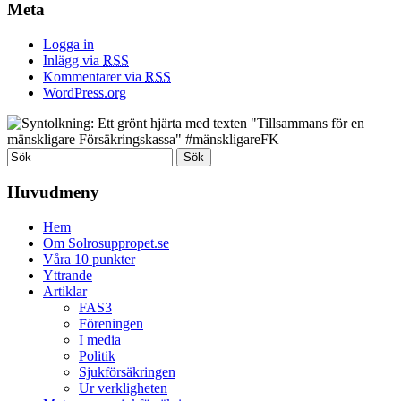
Meta
Logga in
Inlägg via
RSS
Kommentarer via
RSS
WordPress.org
Huvudmeny
Hem
Om Solrosuppropet.se
Våra 10 punkter
Yttrande
Artiklar
FAS3
Föreningen
I media
Politik
Sjukförsäkringen
Ur verkligheten