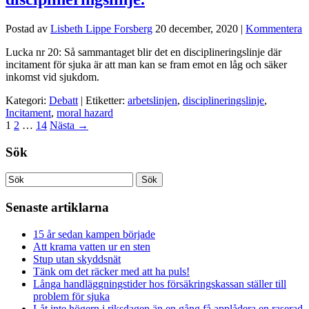
Postad av
Lisbeth Lippe Forsberg
20 december, 2020
|
Kommentera
Lucka nr 20: Så sammantaget blir det en disciplineringslinje där
incitament för sjuka är att man kan se fram emot en låg och säker
inkomst vid sjukdom.
Kategori:
Debatt
| Etiketter:
arbetslinjen
,
disciplineringslinje
,
Incitament
,
moral hazard
1
2
…
14
Nästa
→
Sök
Senaste artiklarna
15 år sedan kampen började
Att krama vatten ur en sten
Stup utan skyddsnät
Tänk om det räcker med att ha puls!
Långa handläggningstider hos försäkringskassan ställer till
problem för sjuka
Låt inte högern i riksdagen än en gång få applådera en raserad