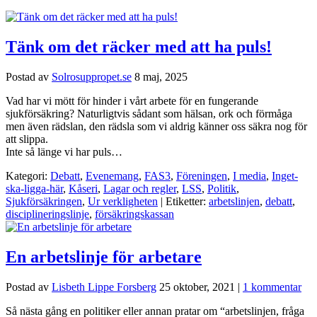
Tänk om det räcker med att ha puls!
Postad av
Solrosuppropet.se
8 maj, 2025
Vad har vi mött för hinder i vårt arbete för en fungerande
sjukförsäkring? Naturligtvis sådant som hälsan, ork och förmåga
men även rädslan, den rädsla som vi aldrig känner oss säkra nog för
att slippa.
Inte så länge vi har puls…
Kategori:
Debatt
,
Evenemang
,
FAS3
,
Föreningen
,
I media
,
Inget-
ska-ligga-här
,
Kåseri
,
Lagar och regler
,
LSS
,
Politik
,
Sjukförsäkringen
,
Ur verkligheten
| Etiketter:
arbetslinjen
,
debatt
,
disciplineringslinje
,
försäkringskassan
En arbetslinje för arbetare
Postad av
Lisbeth Lippe Forsberg
25 oktober, 2021
|
1 kommentar
Så nästa gång en politiker eller annan pratar om “arbetslinjen, fråga