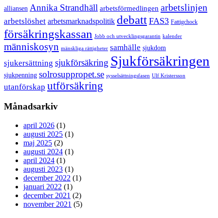
arbetslinjen
Annika Strandhäll
arbetsförmedlingen
alliansen
debatt
FAS3
arbetslöshet
arbetsmarknadspolitik
Fattigchock
försäkringskassan
Jobb och utvecklingsgarantin
kalender
människosyn
samhälle
sjukdom
mänskliga rättigheter
Sjukförsäkringen
sjukförsäkring
sjukersättning
solrosuppropet.se
sjukpenning
sysselsättningsfasen
Ulf Kristersson
utförsäkring
utanförskap
Månadsarkiv
april 2026
(1)
augusti 2025
(1)
maj 2025
(2)
augusti 2024
(1)
april 2024
(1)
augusti 2023
(1)
december 2022
(1)
januari 2022
(1)
december 2021
(2)
november 2021
(5)