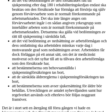
att det vid bedömningen av den försäkrades rätt till
sjukpenning efter dag 180 i rehabiliteringskedjan endast ska
beaktas om den försäkrade har förmåga att försörja sig själv
genom förvärvsarbete som är normalt förekommande på
arbetsmarknaden. Det ska inte längre anges om
förvärvsarbetet ingår i en sådan angiven yrkesgrupp som
innehåller arbeten som är normalt förekommande på
arbetsmarknaden. Detsamma ska gälla vid bedömningen av
rätt till sjukpenning i särskilda fall,
att det vid bedömning av nedsättning av arbetsförmågan och
dess omfattning ska arbetstiden minskas varje dag i
motsvarande grad som nedsättningen avser. Arbetstiden får
dock förläggas på ett annat sätt, om det är medicinskt
motiverat och det syftar till att ta tillvara den arbetsförmåga
som den försäkrade har,
att bestämmelserna om behovsanställda i
sjukpenningförsäkringen tas bort,
att de särskilda äldrereglerna i sjukpenningförsäkringen tas
bort,
att bestämmelserna som avser sjukersättning för äldre bör
behållas. Utvecklingen av antalet nybeviljanden samt hur
regelverket används och efterlevs bör följas noggrant
framöver.
Det är i stort sett en återgång till förra gången vi hade en