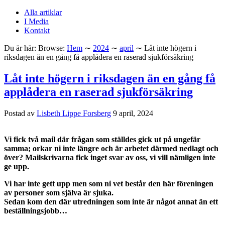
Alla artiklar
I Media
Kontakt
Du är här:
Browse:
Hem
∼
2024
∼
april
∼
Låt inte högern i
riksdagen än en gång få applådera en raserad sjukförsäkring
Låt inte högern i riksdagen än en gång få
applådera en raserad sjukförsäkring
Postad av
Lisbeth Lippe Forsberg
9 april, 2024
Vi fick två mail där frågan som ställdes gick ut på ungefär
samma; orkar ni inte längre och är arbetet därmed nedlagt och
över? Mailskrivarna fick inget svar av oss, vi vill nämligen inte
ge upp.
Vi har inte gett upp men som ni vet består den här föreningen
av personer som själva är sjuka.
Sedan kom den där utredningen som inte är något annat än ett
beställningsjobb…