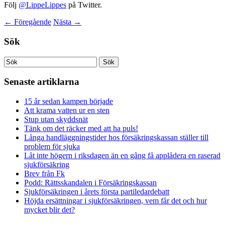
Följ
@LippeLippes
på Twitter.
←
Föregående
Nästa
→
Sök
Senaste artiklarna
15 år sedan kampen började
Att krama vatten ur en sten
Stup utan skyddsnät
Tänk om det räcker med att ha puls!
Långa handläggningstider hos försäkringskassan ställer till
problem för sjuka
Låt inte högern i riksdagen än en gång få applådera en raserad
sjukförsäkring
Brev från Fk
Podd: Rättsskandalen i Försäkringskassan
Sjukförsäkringen i årets första partiledardebatt
Höjda ersättningar i sjukförsäkringen, vem får det och hur
mycket blir det?