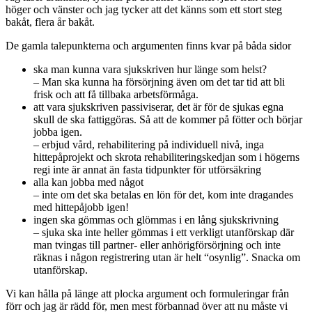
höger och vänster och jag tycker att det känns som ett stort steg
bakåt, flera år bakåt.
De gamla talepunkterna och argumenten finns kvar på båda sidor
ska man kunna vara sjukskriven hur länge som helst?
– Man ska kunna ha försörjning även om det tar tid att bli
frisk och att få tillbaka arbetsförmåga.
att vara sjukskriven passiviserar, det är för de sjukas egna
skull de ska fattiggöras. Så att de kommer på fötter och börjar
jobba igen.
– erbjud vård, rehabilitering på individuell nivå, inga
hittepåprojekt och skrota rehabiliteringskedjan som i högerns
regi inte är annat än fasta tidpunkter för utförsäkring
alla kan jobba med något
– inte om det ska betalas en lön för det, kom inte dragandes
med hittepåjobb igen!
ingen ska gömmas och glömmas i en lång sjukskrivning
– sjuka ska inte heller gömmas i ett verkligt utanförskap där
man tvingas till partner- eller anhörigförsörjning och inte
räknas i någon registrering utan är helt “osynlig”. Snacka om
utanförskap.
Vi kan hålla på länge att plocka argument och formuleringar från
förr och jag är rädd för, men mest förbannad över att nu måste vi