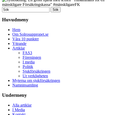
Huvudmeny
Hem
Om Solrosuppropet.se
Våra 10 punkter
Yttrande
Artiklar
FAS3
Föreningen
I media
Politik
Sjukförsäkringen
Ur verkligheten
Myterna om sjukförsäkringen
Namninsamling
Undermeny
Alla artiklar
I Media
Kontakt