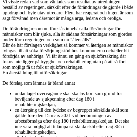
Vi visste redan vad som väntades som resultat av utredningen
beställd av regeringen, särskilt efter de förändringar de gjorde i både
uppdrag och byte utav utredare. Flera har reagerat och ingen är som
sagt förvånad men däremot är många arga, ledsna och oroliga.
De förändringar som nu föreslås innebär alla försämringar för
människor som blir sjuka, alla är sådana förstärkningar som gjordes
under förra regeringen och som nu “återställs”.
Blir de här förslagen verklighet så kommer vi återigen se människor
tvingas till att söka försörjningsstöd hos kommunerna och/eller bli
försörjda av anhöriga. Vi får ännu en gång en sjukförsäkring där
fokus inte ligger på trygghet och rehabilitering utan på att så fort
som möjligt få ut folk ur sjukförsäkringen.
En återställning till utförsäkringar.
De förslag som lämnas är bland annat
undantaget övervägande skäl ska tas bort som grund för
beviljande av sjukpenning efter dag 180 i
rehabiliteringskedjan,
en återgång till den lydelse av begreppet särskilda skäl som
gällde före den 15 mars 2021 vid bedömningen av
arbetsförmåga efter dag 180 i rehabiliteringskedjan. Det ska
inte vara möjligt att tillämpa särskilda skäl efter dag 365 i
rehabiliteringskedjan,