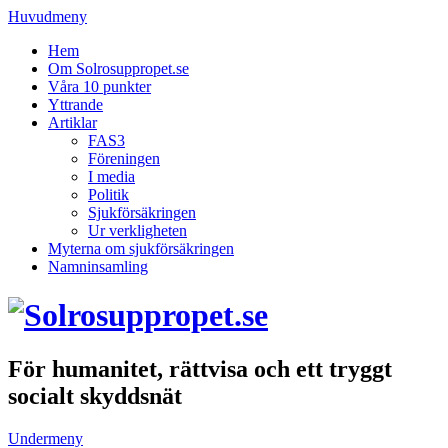
Huvudmeny
Hem
Om Solrosuppropet.se
Våra 10 punkter
Yttrande
Artiklar
FAS3
Föreningen
I media
Politik
Sjukförsäkringen
Ur verkligheten
Myterna om sjukförsäkringen
Namninsamling
För humanitet, rättvisa och ett tryggt
socialt skyddsnät
Undermeny