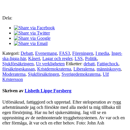
Dela:
Kategori:
Debatt
,
Evenemang
,
FAS3
,
Föreningen
,
I media
,
Inget-
ska-ligga-här
,
Kåseri
,
Lagar och regler
,
LSS
,
Politik
,
Sjukförsäkringen
,
Ur verkligheten
Etiketter:
debatt
,
Fattigchock
,
försäkringskassan
,
Kristdemokraterna
,
Liberalerna
,
människosyn
,
Moderaterna
,
Sjukförsäkringen
,
Sverigedemokraterna
,
Ulf
Kristersson
Skriven av
Lisbeth Lippe Forsberg
Utförsäkrad, fattiggjord och uppretad. Efter steloperation av rygg
arbetstränande jag och försökte med alla medel ta mig tillbaka till
egen försörjning. Har nu hel sjukersättning. Jag vill se en
upprustning av de nedmonterade trygghetssystemen. Av var och en
efter förmåga, åt var och en efter behov. Foto: John Ash