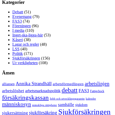
Kategorier
Debatt
(51)
Evenemang
(79)
FAS3
(74)
Föreningen
(96)
I media
(110)
Inget-ska-ligga-här
(53)
Kåseri
(38)
Lagar och regler
(48)
LSS
(40)
Politik
(171)
Sjukförsäkringen
(156)
Ur verkligheten
(108)
Ämen
arbetslinjen
Annika Strandhäll
arbetsförmedlingen
alliansen
debatt
FAS3
arbetslöshet
arbetsmarknadspolitik
Fattigchock
försäkringskassan
Jobb och utvecklingsgarantin
kalender
människosyn
samhälle
sjukdom
mänskliga rättigheter
Sjukförsäkringen
sjukförsäkring
sjukersättning