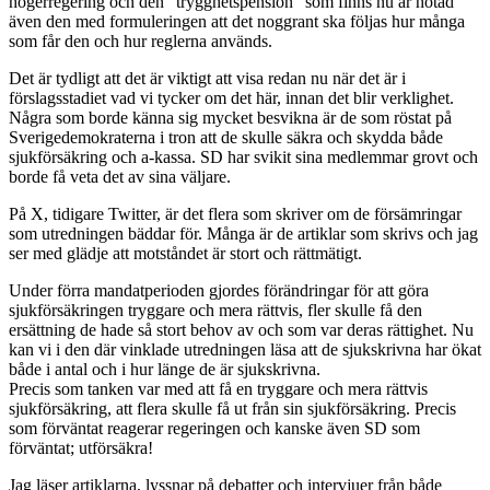
högerregering och den “trygghetspension” som finns nu är hotad
även den med formuleringen att det noggrant ska följas hur många
som får den och hur reglerna används.
Det är tydligt att det är viktigt att visa redan nu när det är i
förslagsstadiet vad vi tycker om det här, innan det blir verklighet.
Några som borde känna sig mycket besvikna är de som röstat på
Sverigedemokraterna i tron att de skulle säkra och skydda både
sjukförsäkring och a-kassa. SD har svikit sina medlemmar grovt och
borde få veta det av sina väljare.
På X, tidigare Twitter, är det flera som skriver om de försämringar
som utredningen bäddar för. Många är de artiklar som skrivs och jag
ser med glädje att motståndet är stort och rättmätigt.
Under förra mandatperioden gjordes förändringar för att göra
sjukförsäkringen tryggare och mera rättvis, fler skulle få den
ersättning de hade så stort behov av och som var deras rättighet. Nu
kan vi i den där vinklade utredningen läsa att de sjukskrivna har ökat
både i antal och i hur länge de är sjukskrivna.
Precis som tanken var med att få en tryggare och mera rättvis
sjukförsäkring, att flera skulle få ut från sin sjukförsäkring. Precis
som förväntat reagerar regeringen och kanske även SD som
förväntat; utförsäkra!
Jag läser artiklarna, lyssnar på debatter och intervjuer från både