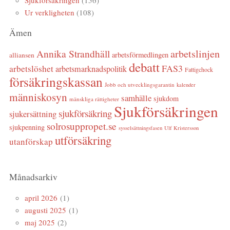
Sjukförsäkringen
(156)
Ur verkligheten
(108)
Ämen
arbetslinjen
Annika Strandhäll
arbetsförmedlingen
alliansen
debatt
FAS3
arbetslöshet
arbetsmarknadspolitik
Fattigchock
försäkringskassan
Jobb och utvecklingsgarantin
kalender
människosyn
samhälle
sjukdom
mänskliga rättigheter
Sjukförsäkringen
sjukförsäkring
sjukersättning
solrosuppropet.se
sjukpenning
sysselsättningsfasen
Ulf Kristersson
utförsäkring
utanförskap
Månadsarkiv
april 2026
(1)
augusti 2025
(1)
maj 2025
(2)