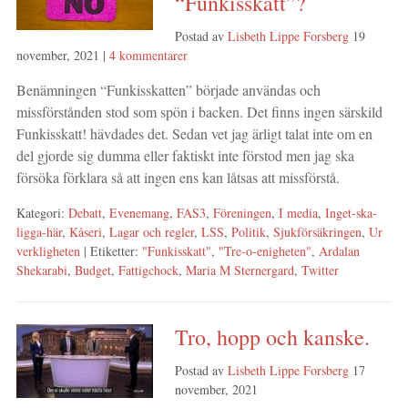
“Funkisskatt”?
Postad av
Lisbeth Lippe Forsberg
19
november, 2021
|
4 kommentarer
Benämningen “Funkisskatten” började användas och
missförstånden stod som spön i backen. Det finns ingen särskild
Funkisskatt! hävdades det. Sedan vet jag ärligt talat inte om en
del gjorde sig dumma eller faktiskt inte förstod men jag ska
försöka förklara så att ingen ens kan låtsas att missförstå.
Kategori:
Debatt
,
Evenemang
,
FAS3
,
Föreningen
,
I media
,
Inget-ska-
ligga-här
,
Kåseri
,
Lagar och regler
,
LSS
,
Politik
,
Sjukförsäkringen
,
Ur
verkligheten
| Etiketter:
"Funkisskatt"
,
"Tre-o-enigheten"
,
Ardalan
Shekarabi
,
Budget
,
Fattigchock
,
Maria M Sternergard
,
Twitter
Tro, hopp och kanske.
Postad av
Lisbeth Lippe Forsberg
17
november, 2021