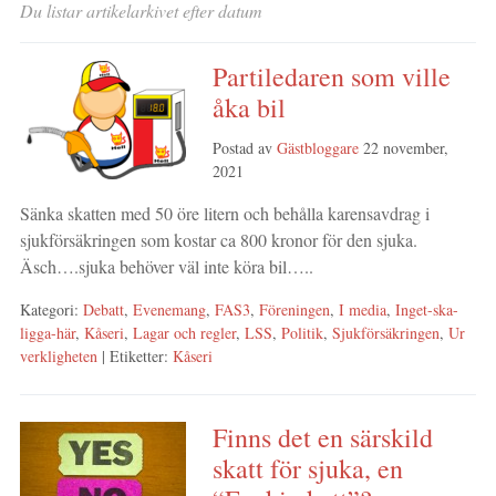
Du listar artikelarkivet efter datum
Partiledaren som ville
åka bil
Postad av
Gästbloggare
22 november,
2021
Sänka skatten med 50 öre litern och behålla karensavdrag i
sjukförsäkringen som kostar ca 800 kronor för den sjuka.
Äsch….sjuka behöver väl inte köra bil…..
Kategori:
Debatt
,
Evenemang
,
FAS3
,
Föreningen
,
I media
,
Inget-ska-
ligga-här
,
Kåseri
,
Lagar och regler
,
LSS
,
Politik
,
Sjukförsäkringen
,
Ur
verkligheten
| Etiketter:
Kåseri
Finns det en särskild
skatt för sjuka, en