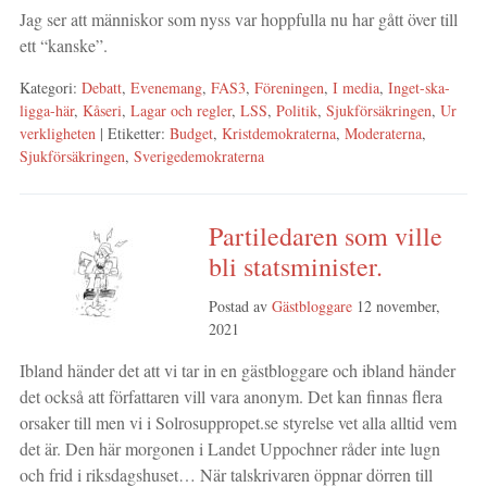
Jag ser att människor som nyss var hoppfulla nu har gått över till
ett “kanske”.
Kategori:
Debatt
,
Evenemang
,
FAS3
,
Föreningen
,
I media
,
Inget-ska-
ligga-här
,
Kåseri
,
Lagar och regler
,
LSS
,
Politik
,
Sjukförsäkringen
,
Ur
verkligheten
| Etiketter:
Budget
,
Kristdemokraterna
,
Moderaterna
,
Sjukförsäkringen
,
Sverigedemokraterna
Partiledaren som ville
bli statsminister.
Postad av
Gästbloggare
12 november,
2021
Ibland händer det att vi tar in en gästbloggare och ibland händer
det också att författaren vill vara anonym. Det kan finnas flera
orsaker till men vi i Solrosuppropet.se styrelse vet alla alltid vem
det är. Den här morgonen i Landet Uppochner råder inte lugn
och frid i riksdagshuset… När talskrivaren öppnar dörren till