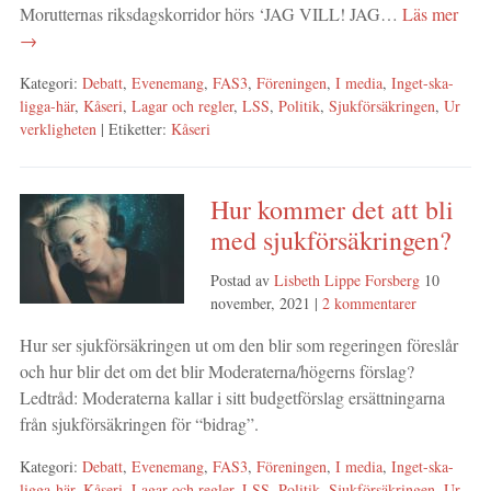
Morutternas riksdagskorridor hörs ‘JAG VILL! JAG…
Läs mer
→
Kategori:
Debatt
,
Evenemang
,
FAS3
,
Föreningen
,
I media
,
Inget-ska-
ligga-här
,
Kåseri
,
Lagar och regler
,
LSS
,
Politik
,
Sjukförsäkringen
,
Ur
verkligheten
| Etiketter:
Kåseri
Hur kommer det att bli
med sjukförsäkringen?
Postad av
Lisbeth Lippe Forsberg
10
november, 2021
|
2 kommentarer
Hur ser sjukförsäkringen ut om den blir som regeringen föreslår
och hur blir det om det blir Moderaterna/högerns förslag?
Ledtråd: Moderaterna kallar i sitt budgetförslag ersättningarna
från sjukförsäkringen för “bidrag”.
Kategori:
Debatt
,
Evenemang
,
FAS3
,
Föreningen
,
I media
,
Inget-ska-
ligga-här
,
Kåseri
,
Lagar och regler
,
LSS
,
Politik
,
Sjukförsäkringen
,
Ur