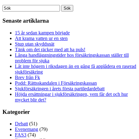
Senaste artiklarna
15 år sedan kampen började
Att krama vatten ur en sten
Stup utan skyddsnät
Tänk om det räcker med att ha puls!
Långa handläggningstider hos försäkringskassan ställer till
problem för sjuka
Låt inte högern i riksdagen än en gång få applådera en raserad
sjukförsäkring
Brev från Fk
Podd: Rättsskandalen i Försäkringskassan
Sjukförsäkringen i årets första partiledardebatt
Höjda ersättningar i sjukförsäkringen, vem får det och hur
mycket blir det?
Kategorier
Debatt
(51)
Evenemang
(79)
FAS3
(74)