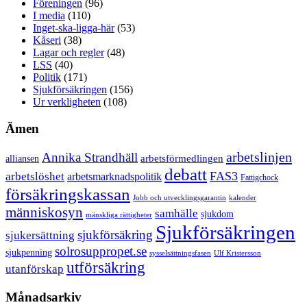
Föreningen
(96)
I media
(110)
Inget-ska-ligga-här
(53)
Kåseri
(38)
Lagar och regler
(48)
LSS
(40)
Politik
(171)
Sjukförsäkringen
(156)
Ur verkligheten
(108)
Ämen
arbetslinjen
Annika Strandhäll
arbetsförmedlingen
alliansen
debatt
FAS3
arbetslöshet
arbetsmarknadspolitik
Fattigchock
försäkringskassan
Jobb och utvecklingsgarantin
kalender
människosyn
samhälle
sjukdom
mänskliga rättigheter
Sjukförsäkringen
sjukförsäkring
sjukersättning
solrosuppropet.se
sjukpenning
sysselsättningsfasen
Ulf Kristersson
utförsäkring
utanförskap
Månadsarkiv