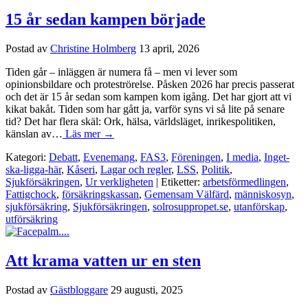
15 år sedan kampen började
Postad av
Christine Holmberg
13 april, 2026
Tiden går – inläggen är numera få – men vi lever som
opinionsbildare och proteströrelse. Påsken 2026 har precis passerat
och det är 15 år sedan som kampen kom igång. Det har gjort att vi
kikat bakåt. Tiden som har gått ja, varför syns vi så lite på senare
tid? Det har flera skäl: Ork, hälsa, världsläget, inrikespolitiken,
känslan av…
Läs mer →
Kategori:
Debatt
,
Evenemang
,
FAS3
,
Föreningen
,
I media
,
Inget-
ska-ligga-här
,
Kåseri
,
Lagar och regler
,
LSS
,
Politik
,
Sjukförsäkringen
,
Ur verkligheten
| Etiketter:
arbetsförmedlingen
,
Fattigchock
,
försäkringskassan
,
Gemensam Välfärd
,
människosyn
,
sjukförsäkring
,
Sjukförsäkringen
,
solrosuppropet.se
,
utanförskap
,
utförsäkring
Att krama vatten ur en sten
Postad av
Gästbloggare
29 augusti, 2025