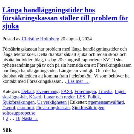
Långa handläggningstider hos
försäkringskassan ställer till problem för
sjuka
Postad av
Christine Holmberg
20 augusti, 2024
Försäkringskassan har problem med långa handläggningstider och
långa telefonköer. Detta drabbar såklart sjuka och redan sköra och
utsatta individer. Idag, tisdag 20:e augusti rapporterar SVT i sina
nyhetssändningar på tv och på sin hemsida om att Försäkringskassan
har långa handläggningstider. Längre än vanligt. Och det har
drabbat väntetiden att komma fram i telefonkön. Vi som behöver ha
kontakt med Försäkringskassan…
Läs mer →
Kategori:
Debatt
,
Evenemang
,
FAS3
,
Föreningen
,
I media
,
Inget-
ska-ligga-här
,
Kåseri
,
Lagar och regler
,
LSS
,
Politik
,
Sjukförsäkringen
,
Ur verkligheten
| Etiketter:
#gemensamvälfärd
,
#svpol
,
ekonomi
,
försäkringskassan
,
Sjukförsäkringen
,
solrosuppropet.se
1
2
…
16
Nästa
→
Sök