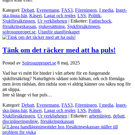
Kategori:
Debatt
,
Evenemang
,
FAS3
,
Föreningen
,
I media
,
Inget-
ska-ligga-här
,
Kåseri
,
Lagar och regler
,
LSS
,
Politik
,
Sjukförsäkringen
,
Ur verkligheten
| Etiketter:
Fattigchock
,
försäkringskassan
,
sjukersättning
,
Sjukförsäkringen
,
solrosuppropet.se
,
Utanför utanförskapet
Tänk om det räcker med att ha puls!
Postad av
Solrosuppropet.se
8 maj, 2025
Vad har vi mött för hinder i vårt arbete för en fungerande
sjukförsäkring? Naturligtvis sådant som hälsan, ork och förmåga
men även rädslan, den rädsla som vi aldrig känner oss säkra nog för
att slippa.
Inte så länge vi har puls…
Kategori:
Debatt
,
Evenemang
,
FAS3
,
Föreningen
,
I media
,
Inget-
ska-ligga-här
,
Kåseri
,
Lagar och regler
,
LSS
,
Politik
,
Sjukförsäkringen
,
Ur verkligheten
| Etiketter:
arbetslinjen
,
debatt
,
disciplineringslinje
,
försäkringskassan