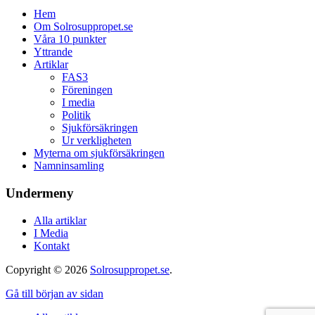
Hem
Om Solrosuppropet.se
Våra 10 punkter
Yttrande
Artiklar
FAS3
Föreningen
I media
Politik
Sjukförsäkringen
Ur verkligheten
Myterna om sjukförsäkringen
Namninsamling
Undermeny
Alla artiklar
I Media
Kontakt
Copyright © 2026
Solrosuppropet.se
.
Gå till början av sidan