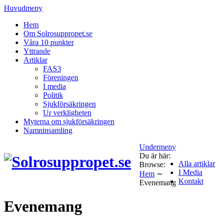
Huvudmeny
Hem
Om Solrosuppropet.se
Våra 10 punkter
Yttrande
Artiklar
FAS3
Föreningen
I media
Politik
Sjukförsäkringen
Ur verkligheten
Myterna om sjukförsäkringen
Namninsamling
Undermeny
Du är här:
Alla artiklar
Browse:
I Media
Hem
∼
Kontakt
Evenemang
Evenemang