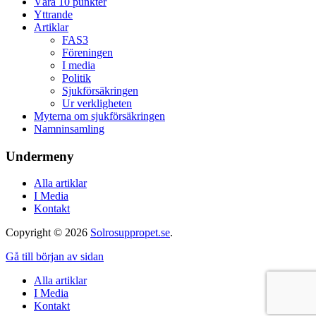
Våra 10 punkter
Yttrande
Artiklar
FAS3
Föreningen
I media
Politik
Sjukförsäkringen
Ur verkligheten
Myterna om sjukförsäkringen
Namninsamling
Undermeny
Alla artiklar
I Media
Kontakt
Copyright © 2026
Solrosuppropet.se
.
Gå till början av sidan
Alla artiklar
I Media
Kontakt