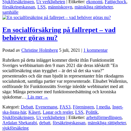
Sjukförsäkringen
,
Ur verkligheten
| Etiketter:
ekonomi
,
Fattigchock
,
försäkringskassan
,
LSS
,
människosyn
,
mänskliga rättigheter
,
samhälle
En socialförsäkring på fallrepet – vad
behöver göras nu?
Postad av
Christine Holmberg
5 juli, 2021
|
1 kommentar
Rubriken på detta inlägget kommer direkt ifrån Funktionsrätt
Sveriges webbinarium den 9 mars 2021 där deras idéskrift ”En
socialförsäkring utan trygghet – är det så det ska vara?”
presenterades och där man bjudit in representanter från riksdagens
socialutskott, samtliga partier var representerade. Elisabet Wallenius,
ordförande för Funktionsrätts Sverige inledde webbinariet med att
säga: Många personer med funktionsnedsättning och kroniska
sjukdomar…
Läs mer →
Kategori:
Debatt
,
Evenemang
,
FAS3
,
Föreningen
,
I media
,
Inget-
ska-ligga-här
,
Kåseri
,
Lagar och regler
,
LSS
,
Politik
,
Sjukförsäkringen
,
Ur verkligheten
| Etiketter:
arbetsförmedlingen
,
Ardalan Shekarabi
,
debatt
,
försäkringskassan
,
mänskliga rättigheter
,
sjukförsäkring