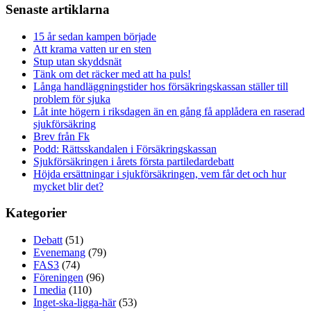
Senaste artiklarna
15 år sedan kampen började
Att krama vatten ur en sten
Stup utan skyddsnät
Tänk om det räcker med att ha puls!
Långa handläggningstider hos försäkringskassan ställer till
problem för sjuka
Låt inte högern i riksdagen än en gång få applådera en raserad
sjukförsäkring
Brev från Fk
Podd: Rättsskandalen i Försäkringskassan
Sjukförsäkringen i årets första partiledardebatt
Höjda ersättningar i sjukförsäkringen, vem får det och hur
mycket blir det?
Kategorier
Debatt
(51)
Evenemang
(79)
FAS3
(74)
Föreningen
(96)
I media
(110)
Inget-ska-ligga-här
(53)