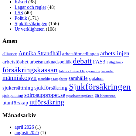
Kåseri
(38)
Lagar och regler
(48)
LSS
(40)
Politik
(171)
Sjukförsäkringen
(156)
Ur verkligheten
(108)
Ämen
arbetslinjen
Annika Strandhäll
arbetsförmedlingen
alliansen
debatt
FAS3
arbetslöshet
arbetsmarknadspolitik
Fattigchock
försäkringskassan
Jobb och utvecklingsgarantin
kalender
människosyn
samhälle
sjukdom
mänskliga rättigheter
Sjukförsäkringen
sjukförsäkring
sjukersättning
solrosuppropet.se
sjukpenning
sysselsättningsfasen
Ulf Kristersson
utförsäkring
utanförskap
Månadsarkiv
april 2026
(1)
augusti 2025
(1)