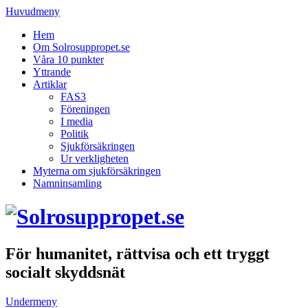
Huvudmeny
Hem
Om Solrosuppropet.se
Våra 10 punkter
Yttrande
Artiklar
FAS3
Föreningen
I media
Politik
Sjukförsäkringen
Ur verkligheten
Myterna om sjukförsäkringen
Namninsamling
För humanitet, rättvisa och ett tryggt
socialt skyddsnät
Undermeny