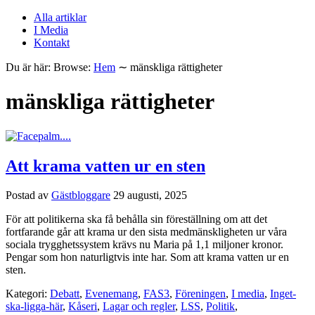
Alla artiklar
I Media
Kontakt
Du är här:
Browse:
Hem
∼
mänskliga rättigheter
mänskliga rättigheter
Att krama vatten ur en sten
Postad av
Gästbloggare
29 augusti, 2025
För att politikerna ska få behålla sin föreställning om att det
fortfarande går att krama ur den sista medmänskligheten ur våra
sociala trygghetssystem krävs nu Maria på 1,1 miljoner kronor.
Pengar som hon naturligtvis inte har. Som att krama vatten ur en
sten.
Kategori:
Debatt
,
Evenemang
,
FAS3
,
Föreningen
,
I media
,
Inget-
ska-ligga-här
,
Kåseri
,
Lagar och regler
,
LSS
,
Politik
,