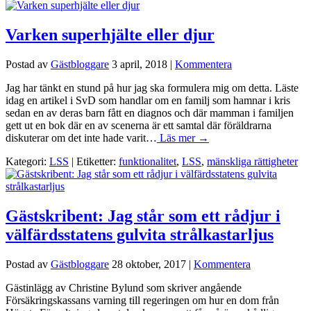
Varken superhjälte eller djur
Postad av
Gästbloggare
3 april, 2018
|
Kommentera
Jag har tänkt en stund på hur jag ska formulera mig om detta. Läste
idag en artikel i SvD som handlar om en familj som hamnar i kris
sedan en av deras barn fått en diagnos och där mamman i familjen
gett ut en bok där en av scenerna är ett samtal där föräldrarna
diskuterar om det inte hade varit…
Läs mer →
Kategori:
LSS
| Etiketter:
funktionalitet
,
LSS
,
mänskliga rättigheter
Gästskribent: Jag står som ett rådjur i
välfärdsstatens gulvita strålkastarljus
Postad av
Gästbloggare
28 oktober, 2017
|
Kommentera
Gästinlägg av Christine Bylund som skriver angående
Försäkringskassans varning till regeringen om hur en dom från