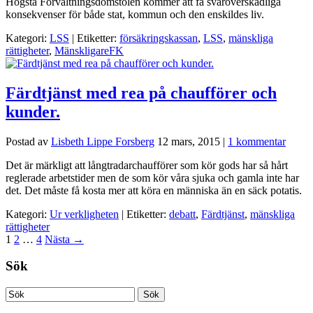
Högsta Förvaltningsdomstolen kommer att få svåröverskådliga
konsekvenser för både stat, kommun och den enskildes liv.
Kategori:
LSS
| Etiketter:
försäkringskassan
,
LSS
,
mänskliga
rättigheter
,
MänskligareFK
Färdtjänst med rea på chaufförer och
kunder.
Postad av
Lisbeth Lippe Forsberg
12 mars, 2015
|
1 kommentar
Det är märkligt att långtradarchaufförer som kör gods har så hårt
reglerade arbetstider men de som kör våra sjuka och gamla inte har
det. Det måste få kosta mer att köra en människa än en säck potatis.
Kategori:
Ur verkligheten
| Etiketter:
debatt
,
Färdtjänst
,
mänskliga
rättigheter
1
2
…
4
Nästa
→
Sök