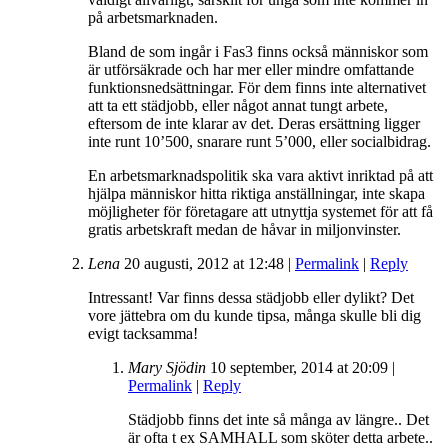
på arbetsmarknaden.
Bland de som ingår i Fas3 finns också människor som
är utförsäkrade och har mer eller mindre omfattande
funktionsnedsättningar. För dem finns inte alternativet
att ta ett städjobb, eller något annat tungt arbete,
eftersom de inte klarar av det. Deras ersättning ligger
inte runt 10’500, snarare runt 5’000, eller socialbidrag.
En arbetsmarknadspolitik ska vara aktivt inriktad på att
hjälpa människor hitta riktiga anställningar, inte skapa
möjligheter för företagare att utnyttja systemet för att få
gratis arbetskraft medan de håvar in miljonvinster.
Lena
20 augusti, 2012
at
12:48
|
Permalink
|
Reply
Intressant! Var finns dessa städjobb eller dylikt? Det
vore jättebra om du kunde tipsa, många skulle bli dig
evigt tacksamma!
Mary Sjödin
10 september, 2014
at
20:09
|
Permalink
|
Reply
Städjobb finns det inte så många av längre.. Det
är ofta t ex SAMHALL som sköter detta arbete..