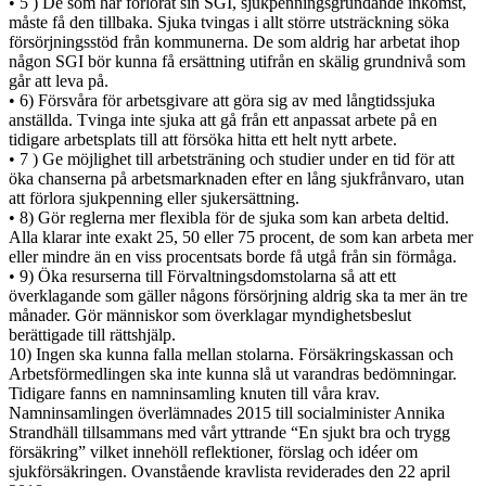
• 5 ) De som har förlorat sin SGI, sjukpenningsgrundande inkomst,
måste få den tillbaka. Sjuka tvingas i allt större utsträckning söka
försörjningsstöd från kommunerna. De som aldrig har arbetat ihop
någon SGI bör kunna få ersättning utifrån en skälig grundnivå som
går att leva på.
• 6) Försvåra för arbetsgivare att göra sig av med långtidssjuka
anställda. Tvinga inte sjuka att gå från ett anpassat arbete på en
tidigare arbetsplats till att försöka hitta ett helt nytt arbete.
• 7 ) Ge möjlighet till arbetsträning och studier under en tid för att
öka chanserna på arbetsmarknaden efter en lång sjukfrånvaro, utan
att förlora sjukpenning eller sjukersättning.
• 8) Gör reglerna mer flexibla för de sjuka som kan arbeta deltid.
Alla klarar inte exakt 25, 50 eller 75 procent, de som kan arbeta mer
eller mindre än en viss procentsats borde få utgå från sin förmåga.
• 9) Öka resurserna till Förvaltningsdomstolarna så att ett
överklagande som gäller någons försörjning aldrig ska ta mer än tre
månader. Gör människor som överklagar myndighetsbeslut
berättigade till rättshjälp.
10) Ingen ska kunna falla mellan stolarna. Försäkringskassan och
Arbetsförmedlingen ska inte kunna slå ut varandras bedömningar.
Tidigare fanns en namninsamling knuten till våra krav.
Namninsamlingen överlämnades 2015 till socialminister Annika
Strandhäll tillsammans med vårt yttrande “En sjukt bra och trygg
försäkring” vilket innehöll reflektioner, förslag och idéer om
sjukförsäkringen. Ovanstående kravlista reviderades den 22 april