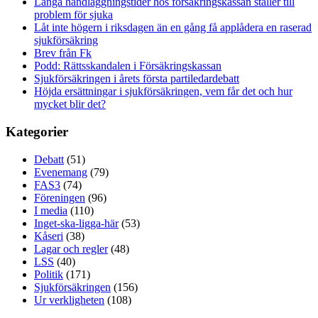
Långa handläggningstider hos försäkringskassan ställer till
problem för sjuka
Låt inte högern i riksdagen än en gång få applådera en raserad
sjukförsäkring
Brev från Fk
Podd: Rättsskandalen i Försäkringskassan
Sjukförsäkringen i årets första partiledardebatt
Höjda ersättningar i sjukförsäkringen, vem får det och hur
mycket blir det?
Kategorier
Debatt
(51)
Evenemang
(79)
FAS3
(74)
Föreningen
(96)
I media
(110)
Inget-ska-ligga-här
(53)
Kåseri
(38)
Lagar och regler
(48)
LSS
(40)
Politik
(171)
Sjukförsäkringen
(156)
Ur verkligheten
(108)