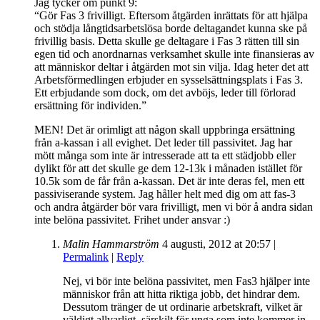
Jag tycker om punkt 9:
“Gör Fas 3 frivilligt. Eftersom åtgärden inrättats för att hjälpa
och stödja långtidsarbetslösa borde deltagandet kunna ske på
frivillig basis. Detta skulle ge deltagare i Fas 3 rätten till sin
egen tid och anordnarnas verksamhet skulle inte finansieras av
att människor deltar i åtgärden mot sin vilja. Idag heter det att
Arbetsförmedlingen erbjuder en sysselsättningsplats i Fas 3.
Ett erbjudande som dock, om det avböjs, leder till förlorad
ersättning för individen.”
MEN! Det är orimligt att någon skall uppbringa ersättning
från a-kassan i all evighet. Det leder till passivitet. Jag har
mött många som inte är intresserade att ta ett städjobb eller
dylikt för att det skulle ge dem 12-13k i månaden istället för
10.5k som de får från a-kassan. Det är inte deras fel, men ett
passiviserande system. Jag håller helt med dig om att fas-3
och andra åtgärder bör vara frivilligt, men vi bör å andra sidan
inte belöna passivitet. Frihet under ansvar :)
Malin Hammarström
4 augusti, 2012
at
20:57
|
Permalink
|
Reply
Nej, vi bör inte belöna passivitet, men Fas3 hjälper inte
människor från att hitta riktiga jobb, det hindrar dem.
Dessutom tränger de ut ordinarie arbetskraft, vilket är
väldigt allvarligt, särskilt för unga som inte kommer in