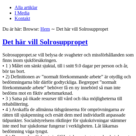
Alla artiklar
I Media
Kontakt
Du är här:
Browse:
Hem
∼
Det här vill Solrosuppropet
Det här vill Solrosuppropet
Solrosuppropet.se vill belysa de svagheter och missförhållanden som
finns inom sjukförsäkringen.
• 1 ) Målet om sänkt sjuktal, till i snitt 9.0 dagar per person och år,
bör tas bort.
• 2) Definitionen av ”normalt förekommande arbete” är otydlig och
bedömningarna blir därför godtyckliga. Begreppet ”normalt
förekommande arbete” behöver få en ny innebörd så man inte
bedöms mot en fiktiv arbetsmarknad.
• 3 ) Satsa på ökade resurser till vård och öka möjligheterna till
rehabilitering.
• 4 ) Avskaffa de allmänna tidsgränserna för omprövningarna av
rätten till sjukpenning och ersätt dem med individuellt anpassade
tidpunkter. Socialstyrelsens riktlinjer för sjukskrivningar stämmer
inte med hur sjukdomar fungerar i verkligheten. Låt läkarnas
bedömning väga tyngst.