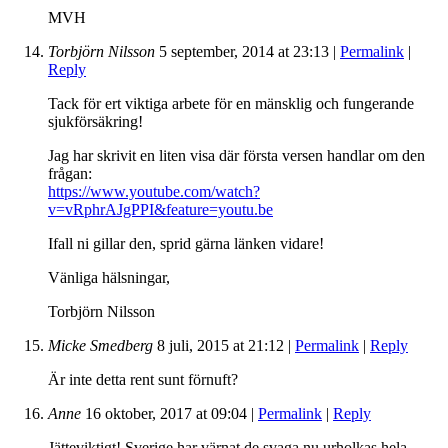
MVH
Torbjörn Nilsson
5 september, 2014
at
23:13
|
Permalink
|
Reply
Tack för ert viktiga arbete för en mänsklig och fungerande
sjukförsäkring!
Jag har skrivit en liten visa där första versen handlar om den
frågan:
https://www.youtube.com/watch?
v=vRphrAJgPPI&feature=youtu.be
Ifall ni gillar den, sprid gärna länken vidare!
Vänliga hälsningar,
Torbjörn Nilsson
Micke Smedberg
8 juli, 2015
at
21:12
|
Permalink
|
Reply
Är inte detta rent sunt förnuft?
Anne
16 oktober, 2017
at
09:04
|
Permalink
|
Reply
Jätteviktigt! Sverige har värnat de svaga nu urholkas hela