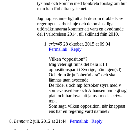
tystnad och komma med konkreta förslag om hur
man kan förbättra systemet.
Jag hoppas innerligt att alla de som drabbats av
regeringens arbetslinje och de omänskliga
utförsäkringarna kommer att vara en avgörande
del i valrörelsen 2014, till skillnad från 2010.
ericr45
28 oktober, 2015
at
09:04
|
Permalink
|
Reply
Vilken “opposition”?
Mig veterligt finns det bara ETT
oppositionsparti i Sverige, nämligen(sd)
Och dom är ju “oberörbara” och ska
lämnas utan avseende.
De röde, s och mp försöker styra med v
som svansviftare och Alliansen har lagt sig
platt och har lovat att jamsa med… s+v-
mp..
Som sagt, vilken opposition, när knappast
ens har en regering värd namnet?
Lennart
2 juli, 2012
at
21:44
|
Permalink
|
Reply