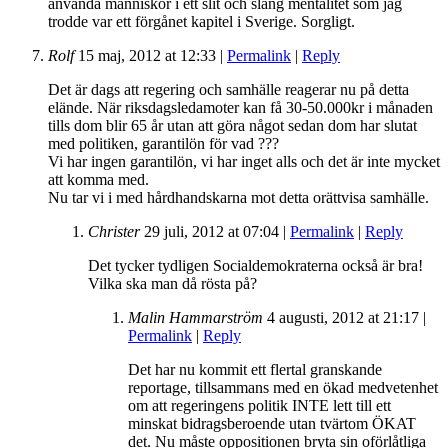
använda människor i ett slit och släng mentalitet som jag
trodde var ett förgånet kapitel i Sverige. Sorgligt.
Rolf
15 maj, 2012
at
12:33
|
Permalink
|
Reply
Det är dags att regering och samhälle reagerar nu på detta
elände. När riksdagsledamoter kan få 30-50.000kr i månaden
tills dom blir 65 år utan att göra något sedan dom har slutat
med politiken, garantilön för vad ???
Vi har ingen garantilön, vi har inget alls och det är inte mycket
att komma med.
Nu tar vi i med hårdhandskarna mot detta orättvisa samhälle.
Christer
29 juli, 2012
at
07:04
|
Permalink
|
Reply
Det tycker tydligen Socialdemokraterna också är bra!
Vilka ska man då rösta på?
Malin Hammarström
4 augusti, 2012
at
21:17
|
Permalink
|
Reply
Det har nu kommit ett flertal granskande
reportage, tillsammans med en ökad medvetenhet
om att regeringens politik INTE lett till ett
minskat bidragsberoende utan tvärtom ÖKAT
det. Nu måste oppositionen bryta sin oförlåtliga