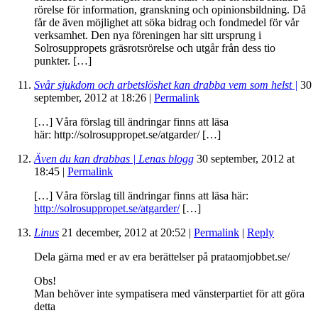
rörelse för information, granskning och opinionsbildning. Då
får de även möjlighet att söka bidrag och fondmedel för vår
verksamhet. Den nya föreningen har sitt ursprung i
Solrosuppropets gräsrotsrörelse och utgår från dess tio
punkter. […]
Svår sjukdom och arbetslöshet kan drabba vem som helst |
30
september, 2012
at
18:26
|
Permalink
[…] Våra förslag till ändringar finns att läsa
här: http://solrosuppropet.se/atgarder/ […]
Även du kan drabbas | Lenas blogg
30 september, 2012
at
18:45
|
Permalink
[…] Våra förslag till ändringar finns att läsa här:
http://solrosuppropet.se/atgarder/
[…]
Linus
21 december, 2012
at
20:52
|
Permalink
|
Reply
Dela gärna med er av era berättelser på prataomjobbet.se/
Obs!
Man behöver inte sympatisera med vänsterpartiet för att göra
detta