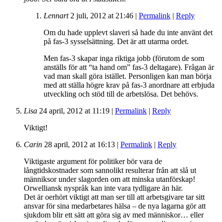
Lennart
2 juli, 2012
at
21:46
|
Permalink
|
Reply
Om du hade upplevt slaveri så hade du inte använt det
på fas-3 sysselsättning. Det är att utarma ordet.
Men fas-3 skapar inga riktiga jobb (förutom de som
anställs för att “ta hand om” fas-3 deltagare). Frågan är
vad man skall göra istället. Personligen kan man börja
med att ställa högre krav på fas-3 anordnare att erbjuda
utveckling och stöd till de arbetslösa. Det behövs.
Lisa
24 april, 2012
at
11:19
|
Permalink
|
Reply
Viktigt!
Carin
28 april, 2012
at
16:13
|
Permalink
|
Reply
Viktigaste argument för politiker bör vara de
långtidskostnader som sannolikt resulterar från att slå ut
männiksor under slagorden om att minska utanförskap!
Orwelliansk nyspråk kan inte vara tydligare än här.
Det är oerhört viktigt att man ser till att arbetsgivare tar sitt
ansvar för sina medarbetares hälsa – de nya lagarna gör att
sjukdom blir ett sätt att göra sig av med människor… eller