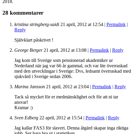
2018.
28 kommentarer
kristina stringberg-saidi
21 april, 2012
at
12:54
|
Permalink
|
Reply
Självklart påskrivet !
George Berger
21 april, 2012
at
13:08
|
Permalink
|
Reply
Jag kom till Sverige som pensionerad akademiker ur
Nederland när jag var 66 år gammal, och var lite överraskad
med den utvecklingar i Sverige: Dvs, ledsamt överraskad med
sjukvård i Sverige sedan 2006.
Marina Jansson
21 april, 2012
at
23:04
|
Permalink
|
Reply
Tack så mycket för er medmänsklighet och för att ni tar
ansvar!
Kramar :)
Sven Edberg
22 april, 2012
at
15:54
|
Permalink
|
Reply
Jag kallar FAS3 för slaveri. Denna åtgärd skapar inga riktiga
jobb. Ser bara bra ut i statistiken.