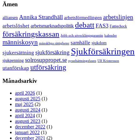
Ämen
arbetslinjen
Annika Strandhäll
arbetsförmedlingen
alliansen
debatt
FAS3
arbetslöshet
arbetsmarknadspolitik
Fattigchock
försäkringskassan
Jobb och utvecklingsgarantin
kalender
människosyn
samhälle
sjukdom
mänskliga rättigheter
Sjukförsäkringen
sjukförsäkring
sjukersättning
solrosuppropet.se
sjukpenning
sysselsättningsfasen
Ulf Kristersson
utförsäkring
utanförskap
Månadsarkiv
april 2026
(1)
augusti 2025
(1)
maj 2025
(2)
augusti 2024
(1)
april 2024
(1)
augusti 2023
(1)
december 2022
(1)
januari 2022
(1)
december 2021
(2)