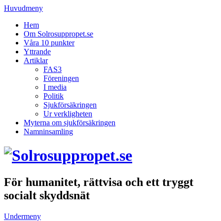
Huvudmeny
Hem
Om Solrosuppropet.se
Våra 10 punkter
Yttrande
Artiklar
FAS3
Föreningen
I media
Politik
Sjukförsäkringen
Ur verkligheten
Myterna om sjukförsäkringen
Namninsamling
För humanitet, rättvisa och ett tryggt
socialt skyddsnät
Undermeny