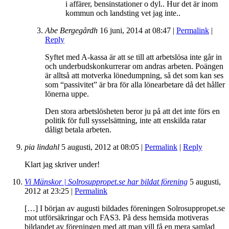
i affärer, bensinstationer o dyl.. Hur det är inom
kommun och landsting vet jag inte..
Abe Bergegårdh
16 juni, 2014
at
08:47
|
Permalink
|
Reply
Syftet med A-kassa är att se till att arbetslösa inte går in
och underbudskonkurrerar om andras arbeten. Poängen
är alltså att motverka lönedumpning, så det som kan ses
som “passivitet” är bra för alla lönearbetare då det håller
lönerna uppe.
Den stora arbetslösheten beror ju på att det inte förs en
politik för full sysselsättning, inte att enskilda ratar
dåligt betala arbeten.
pia lindahl
5 augusti, 2012
at
08:05
|
Permalink
|
Reply
Klart jag skriver under!
Vi Mänskor | Solrosuppropet.se har bildat förening
5 augusti,
2012
at
23:25
|
Permalink
[…] I början av augusti bildades föreningen Solrosuppropet.se
mot utförsäkringar och FAS3. På dess hemsida motiveras
bildandet av föreningen med att man vill få en mera samlad