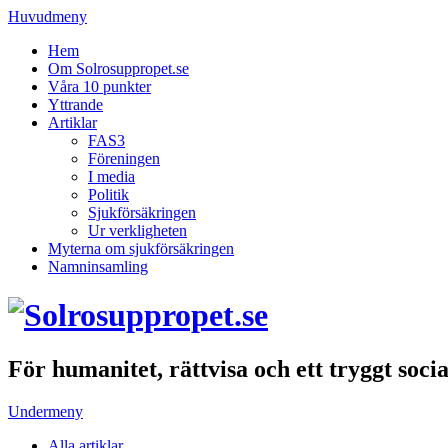
Huvudmeny
Hem
Om Solrosuppropet.se
Våra 10 punkter
Yttrande
Artiklar
FAS3
Föreningen
I media
Politik
Sjukförsäkringen
Ur verkligheten
Myterna om sjukförsäkringen
Namninsamling
För humanitet, rättvisa och ett tryggt soci
Undermeny
Alla artiklar