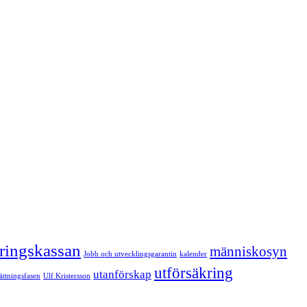
kringskassan
människosyn
Jobb och utvecklingsgarantin
kalender
utförsäkring
utanförskap
sättningsfasen
Ulf Kristersson