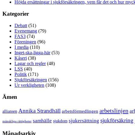
Höjda ersättningar i sjukförsäkringen, vem får det och hur myck
Kategorier
Debatt
(51)
Evenemang
(79)
FAS3
(74)
Föreningen
(96)
I media
(110)
Inget-ska-ligga-här
(53)
Kåseri
(38)
Lagar och regler
(48)
LSS
(40)
Politik
(171)
Sjukförsäkringen
(156)
Ur verkligheten
(108)
Ämen
arbetslinjen
Annika Strandhäll
ar
arbetsförmedlingen
alliansen
sjukförsäkring
samhälle
sjukersättning
sjukdom
mänskliga rättigheter
Månadsarkiv