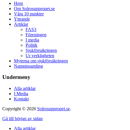
Hem
Om Solrosuppropet.se
Våra 10 punkter
Yttrande
Artiklar
FAS3
Föreningen
I media
Politik
Sjukförsäkringen
Ur verkligheten
Myterna om sjukförsäkringen
Namninsamling
Undermeny
Alla artiklar
I Media
Kontakt
Copyright © 2026
Solrosuppropet.se
.
Gå till början av sidan
Alla artiklar