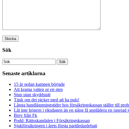
Sök
Senaste artiklarna
15 år sedan kampen började
Att krama vatten ur en sten
Stup utan skyddsnät
Tänk om det räcker med att ha puls!
Långa handläggningstider hos försäkringskassan ställer till pro
Låt inte högern i riksdagen än en gång få applådera en raserad 
Brev från Fk
Podd: Rättsskandalen i Försäkringskassan
Sjukförsäkringen i årets första partiledardebatt