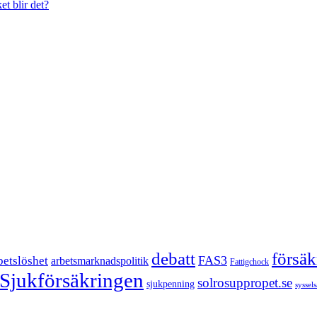
et blir det?
försä
debatt
FAS3
betslöshet
arbetsmarknadspolitik
Fattigchock
Sjukförsäkringen
solrosuppropet.se
sjukpenning
syssel