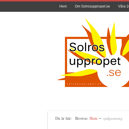
Hem
Om Solrosuppropet.se
Våra 1
Du är här:
Browse:
Hem
∼
sjukpenning