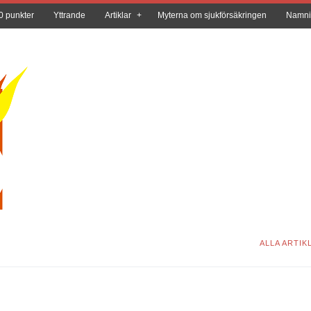
0 punkter
Yttrande
Artiklar
Myterna om sjukförsäkringen
Namni
ALLA ARTIK