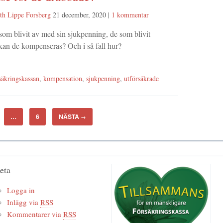
th Lippe Forsberg
21 december, 2020
|
1 kommentar
som blivit av med sin sjukpenning, de som blivit
 kan de kompenseras? Och i så fall hur?
säkringskassan
,
kompensation
,
sjukpenning
,
utförsäkrade
…
6
NÄSTA
→
eta
Logga in
Inlägg via
RSS
Kommentarer via
RSS