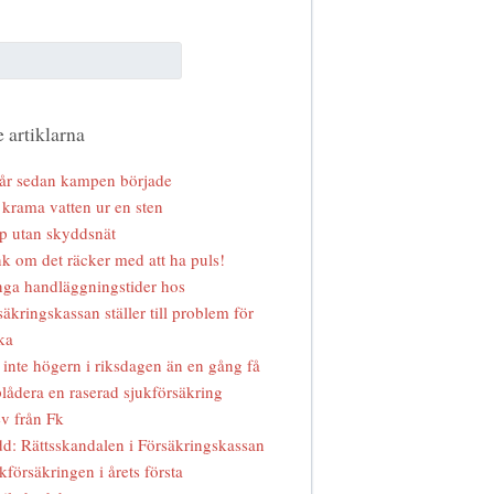
 artiklarna
år sedan kampen började
 krama vatten ur en sten
p utan skyddsnät
k om det räcker med att ha puls!
ga handläggningstider hos
säkringskassan ställer till problem för
ka
 inte högern i riksdagen än en gång få
lådera en raserad sjukförsäkring
v från Fk
d: Rättsskandalen i Försäkringskassan
kförsäkringen i årets första