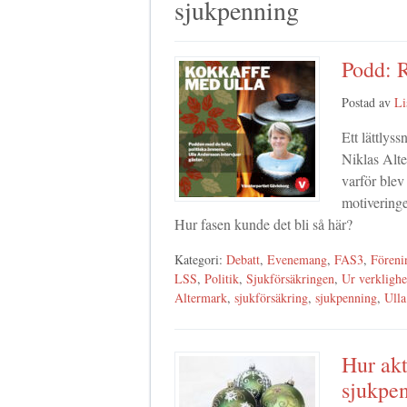
sjukpenning
Podd: R
Postad av
Li
Ett lättlys
Niklas Alte
varför blev
motiveringe
Hur fasen kunde det bli så här?
Kategori:
Debatt
,
Evenemang
,
FAS3
,
Föreni
LSS
,
Politik
,
Sjukförsäkringen
,
Ur verklighe
Altermark
,
sjukförsäkring
,
sjukpenning
,
Ulla
Hur akt
sjukpe