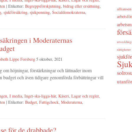
ten
| Etiketter:
Begreppsförskjutning
,
bidrag eller ersättning
,
alliansen
g
,
sjukförsäkring
,
sjukpenning
,
Socialdemokraterna
,
arbetsfö
arbetsm
förs
säkringen i Moderaternas
utveckling
udget
rättigheter
sjukfö
sbeth Lippe Forsberg
5 oktober, 2021
Sjuk
ag om höjningar, förstärkningar och lättnader inom
solros
in budget och även tidigare genomförda förbättringar vill
utanfö
ngen
,
I media
,
Inget-ska-ligga-här
,
Kåseri
,
Lagar och regler
,
ten
| Etiketter:
Budget
,
Fattigchock
,
Moderaterna
,
lse för de drabbade?