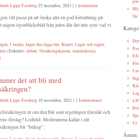
par
sbeth Lippe Forsberg
25 december, 2021
|
1 kommentar
Höj
får
ngen vill passa på att önska alla en god fortsättning på
tt någon ögonblicksbild från julen där det inte syns vad vi
Katego
Deb
ngen
,
I media
,
Inget-ska-ligga-här
,
Kåseri
,
Lagar och regler
,
Ev
ten
| Etiketter:
debatt
,
försäkringskassan
,
människosyn
,
FA
g
Fö
I m
Ing
mmer det att bli med
Kås
säkringen?
Lag
sbeth Lippe Forsberg
10 november, 2021
|
2 kommentarer
LS
Pol
kförsäkringen ut om den blir som regeringen föreslår och
Sju
rns förslag? Ledtråd: Moderaterna kallar i sitt
Ur 
rsäkringen för “bidrag”.
Ämen
ngen
,
I media
,
Inget-ska-ligga-här
,
Kåseri
,
Lagar och regler
,