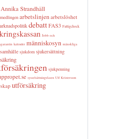
Annika Strandhäll
arbetslinjen
arbetslöshet
rmedlingen
debatt
FAS3
arknadspolitik
Fattigchock
äkringskassan
Jobb och
människosyn
sgarantin
mänskliga
kalender
samhälle
sjukersättning
sjukdom
rsäkring
försäkringen
sjukpenning
uppropet.se
sysselsättningsfasen
Ulf Kristersson
utförsäkring
rskap