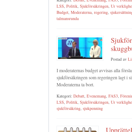
LSS
,
Politik
,
Sjukförsäkringen
,
Ur verklighe
Budget
,
Moderaterna
,
regering
,
sjukersättnin
talmansrunda
Sjukför
skuggb
Postad av
Li
I moderaternas budget avvisas alla försl
sjukförsäkringen som regeringen lagt i s
Moderaterna ta bort.
Kategori:
Debatt
,
Evenemang
,
FAS3
,
Föreni
LSS
,
Politik
,
Sjukförsäkringen
,
Ur verklighe
sjukförsäkring
,
sjukpenning
Upprätte