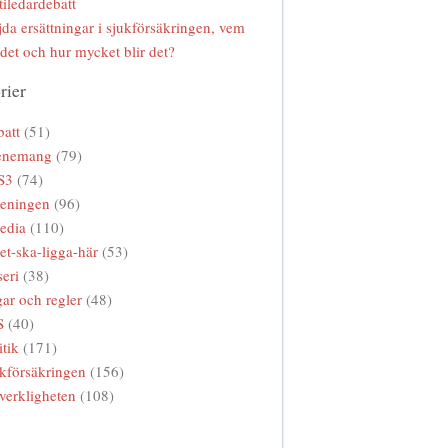
tiledardebatt
da ersättningar i sjukförsäkringen, vem
 det och hur mycket blir det?
rier
att
(51)
enemang
(79)
S3
(74)
reningen
(96)
edia
(110)
et-ska-ligga-här
(53)
eri
(38)
ar och regler
(48)
S
(40)
itik
(171)
kförsäkringen
(156)
verkligheten
(108)