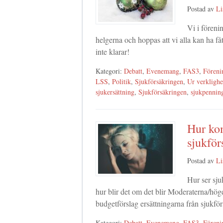
Postad av
Li
Vi i föreni
helgerna och hoppas att vi alla kan ha få
inte klarar!
Kategori:
Debatt
,
Evenemang
,
FAS3
,
Föreni
LSS
,
Politik
,
Sjukförsäkringen
,
Ur verklighe
sjukersättning
,
Sjukförsäkringen
,
sjukpennin
Hur ko
sjukför
Postad av
Li
Hur ser sju
hur blir det om det blir Moderaterna/höge
budgetförslag ersättningarna från sjukfö
Kategori:
Debatt
,
Evenemang
,
FAS3
,
Föreni