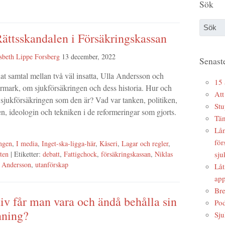
Sök
ättsskandalen i Försäkringskassan
sbeth Lippe Forsberg
13 december, 2022
Senaste
snat samtal mellan två väl insatta, Ulla Andersson och
15 
rmark, om sjukförsäkringen och dess historia. Hur och
Att
 sjukförsäkringen som den är? Vad var tanken, politiken,
Stu
n, ideologin och tekniken i de reformeringar som gjorts.
Tän
Lån
för
ngen
,
I media
,
Inget-ska-ligga-här
,
Kåseri
,
Lagar och regler
,
sju
ten
| Etiketter:
debatt
,
Fattigchock
,
försäkringskassan
,
Niklas
 Andersson
,
utanförskap
Låt
app
Bre
iv får man vara och ändå behålla sin
Pod
nning?
Sju