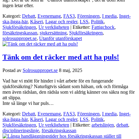
ingen letar efter.
Kategori:
Debatt
,
Evenemang
,
FAS3
,
Föreningen
,
I media
,
Inget-
ska-ligga-här
,
Kåseri
,
Lagar och regler
,
LSS
,
Politik
,
Sjukförsäkringen
,
Ur verkligheten
| Etiketter:
Fattigchock
,
försäkringskassan
,
sjukersättning
,
Sjukförsäkringen
,
solrosuppropet.se
,
Utanför utanförskapet
Tänk om det räcker med att ha puls!
Postad av
Solrosuppropet.se
8 maj, 2025
Vad har vi mött för hinder i vårt arbete för en fungerande
sjukförsäkring? Naturligtvis sådant som hälsan, ork och förmåga
men även rädslan, den rädsla som vi aldrig känner oss säkra nog för
att slippa.
Inte så länge vi har puls…
Kategori:
Debatt
,
Evenemang
,
FAS3
,
Föreningen
,
I media
,
Inget-
ska-ligga-här
,
Kåseri
,
Lagar och regler
,
LSS
,
Politik
,
Sjukförsäkringen
,
Ur verkligheten
| Etiketter:
arbetslinjen
,
debatt
,
disciplineringslinje
,
försäkringskassan