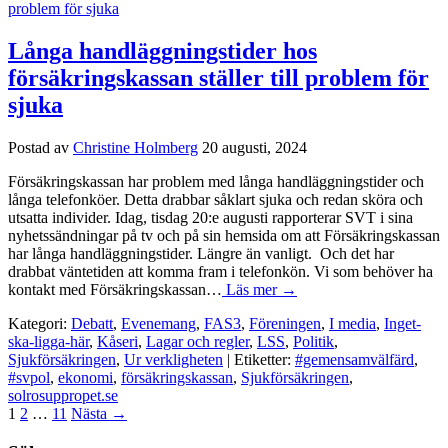
Långa handläggningstider hos
försäkringskassan ställer till problem för
sjuka
Postad av
Christine Holmberg
20 augusti, 2024
Försäkringskassan har problem med långa handläggningstider och
långa telefonköer. Detta drabbar såklart sjuka och redan sköra och
utsatta individer. Idag, tisdag 20:e augusti rapporterar SVT i sina
nyhetssändningar på tv och på sin hemsida om att Försäkringskassan
har långa handläggningstider. Längre än vanligt. Och det har
drabbat väntetiden att komma fram i telefonkön. Vi som behöver ha
kontakt med Försäkringskassan…
Läs mer →
Kategori:
Debatt
,
Evenemang
,
FAS3
,
Föreningen
,
I media
,
Inget-
ska-ligga-här
,
Kåseri
,
Lagar och regler
,
LSS
,
Politik
,
Sjukförsäkringen
,
Ur verkligheten
| Etiketter:
#gemensamvälfärd
,
#svpol
,
ekonomi
,
försäkringskassan
,
Sjukförsäkringen
,
solrosuppropet.se
1
2
…
11
Nästa
→