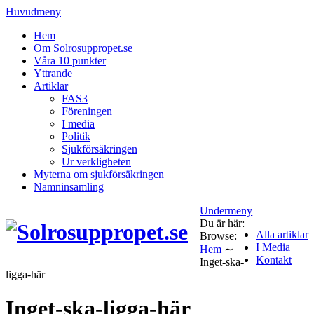
Huvudmeny
Hem
Om Solrosuppropet.se
Våra 10 punkter
Yttrande
Artiklar
FAS3
Föreningen
I media
Politik
Sjukförsäkringen
Ur verkligheten
Myterna om sjukförsäkringen
Namninsamling
Undermeny
Du är här:
Alla artiklar
Browse:
I Media
Hem
∼
Kontakt
Inget-ska-
ligga-här
Inget-ska-ligga-här