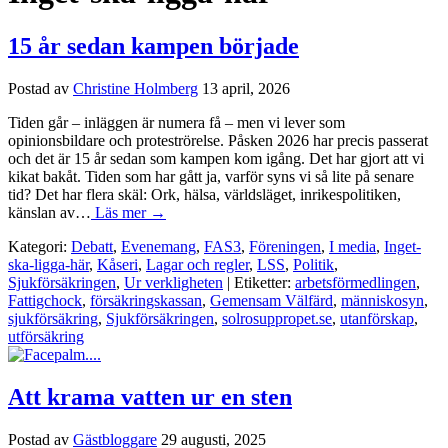
15 år sedan kampen började
Postad av
Christine Holmberg
13 april, 2026
Tiden går – inläggen är numera få – men vi lever som
opinionsbildare och proteströrelse. Påsken 2026 har precis passerat
och det är 15 år sedan som kampen kom igång. Det har gjort att vi
kikat bakåt. Tiden som har gått ja, varför syns vi så lite på senare
tid? Det har flera skäl: Ork, hälsa, världsläget, inrikespolitiken,
känslan av…
Läs mer →
Kategori:
Debatt
,
Evenemang
,
FAS3
,
Föreningen
,
I media
,
Inget-
ska-ligga-här
,
Kåseri
,
Lagar och regler
,
LSS
,
Politik
,
Sjukförsäkringen
,
Ur verkligheten
| Etiketter:
arbetsförmedlingen
,
Fattigchock
,
försäkringskassan
,
Gemensam Välfärd
,
människosyn
,
sjukförsäkring
,
Sjukförsäkringen
,
solrosuppropet.se
,
utanförskap
,
utförsäkring
Att krama vatten ur en sten
Postad av
Gästbloggare
29 augusti, 2025