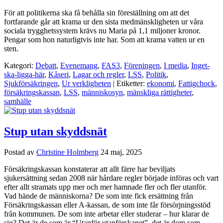
För att politikerna ska få behålla sin föreställning om att det
fortfarande går att krama ur den sista medmänskligheten ur våra
sociala trygghetssystem krävs nu Maria på 1,1 miljoner kronor.
Pengar som hon naturligtvis inte har. Som att krama vatten ur en
sten.
Kategori:
Debatt
,
Evenemang
,
FAS3
,
Föreningen
,
I media
,
Inget-
ska-ligga-här
,
Kåseri
,
Lagar och regler
,
LSS
,
Politik
,
Sjukförsäkringen
,
Ur verkligheten
| Etiketter:
ekonomi
,
Fattigchock
,
försäkringskassan
,
LSS
,
människosyn
,
mänskliga rättigheter
,
samhälle
Stup utan skyddsnät
Postad av
Christine Holmberg
24 maj, 2025
Försäkringskassan konstaterar att allt färre har beviljats
sjukersättning sedan 2008 när hårdare regler började införas och vart
efter allt stramats upp mer och mer hamnade fler och fler utanför.
Vad hände de människorna? De som inte fick ersättning från
Försäkringskassan eller A-kassan, de som inte får försörjningsstöd
från kommunen. De som inte arbetar eller studerar – hur klarar de
sig? Det är de som är “Utanför utanförskapet”, det är dom som