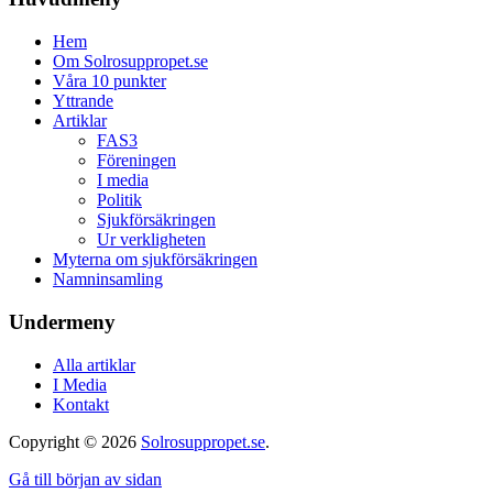
Hem
Om Solrosuppropet.se
Våra 10 punkter
Yttrande
Artiklar
FAS3
Föreningen
I media
Politik
Sjukförsäkringen
Ur verkligheten
Myterna om sjukförsäkringen
Namninsamling
Undermeny
Alla artiklar
I Media
Kontakt
Copyright © 2026
Solrosuppropet.se
.
Gå till början av sidan