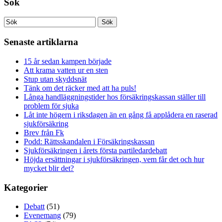
Sök
Senaste artiklarna
15 år sedan kampen började
Att krama vatten ur en sten
Stup utan skyddsnät
Tänk om det räcker med att ha puls!
Långa handläggningstider hos försäkringskassan ställer till
problem för sjuka
Låt inte högern i riksdagen än en gång få applådera en raserad
sjukförsäkring
Brev från Fk
Podd: Rättsskandalen i Försäkringskassan
Sjukförsäkringen i årets första partiledardebatt
Höjda ersättningar i sjukförsäkringen, vem får det och hur
mycket blir det?
Kategorier
Debatt
(51)
Evenemang
(79)