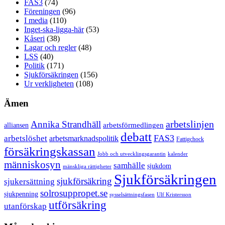
FAS3
(74)
Föreningen
(96)
I media
(110)
Inget-ska-ligga-här
(53)
Kåseri
(38)
Lagar och regler
(48)
LSS
(40)
Politik
(171)
Sjukförsäkringen
(156)
Ur verkligheten
(108)
Ämen
arbetslinjen
Annika Strandhäll
arbetsförmedlingen
alliansen
debatt
FAS3
arbetslöshet
arbetsmarknadspolitik
Fattigchock
försäkringskassan
Jobb och utvecklingsgarantin
kalender
människosyn
samhälle
sjukdom
mänskliga rättigheter
Sjukförsäkringen
sjukförsäkring
sjukersättning
solrosuppropet.se
sjukpenning
sysselsättningsfasen
Ulf Kristersson
utförsäkring
utanförskap