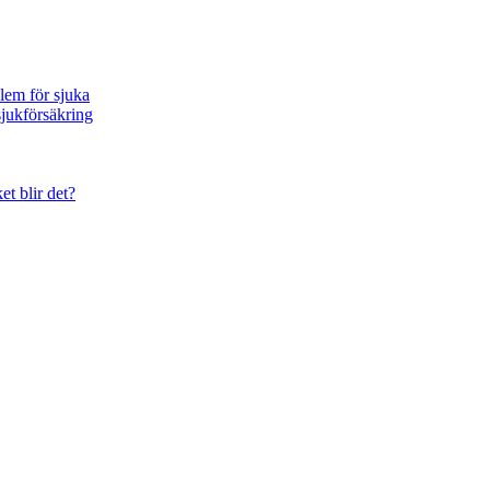
blem för sjuka
sjukförsäkring
et blir det?