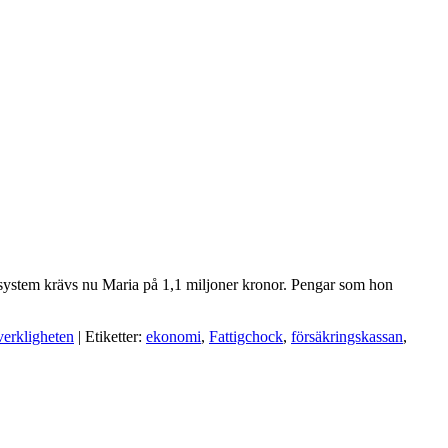
etssystem krävs nu Maria på 1,1 miljoner kronor. Pengar som hon
verkligheten
| Etiketter:
ekonomi
,
Fattigchock
,
försäkringskassan
,