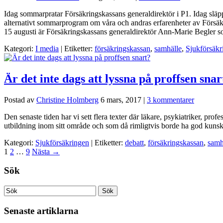
Idag sommarpratar Försäkringskassans generaldirektör i P1. Idag släpp
alternativt sommarprogram om våra och andras erfarenheter av Försäk
15 augusti är Försäkringskassans generaldirektör Ann-Marie Begler 
Kategori:
I media
| Etiketter:
försäkringskassan
,
samhälle
,
Sjukförsäkr
Är det inte dags att lyssna på proffsen snar
Postad av
Christine Holmberg
6 mars, 2017
|
3 kommentarer
Den senaste tiden har vi sett flera texter där läkare, psykiatriker, pr
utbildning inom sitt område och som då rimligtvis borde ha god kun
Kategori:
Sjukförsäkringen
| Etiketter:
debatt
,
försäkringskassan
,
samh
1
2
…
9
Nästa
→
Sök
Senaste artiklarna