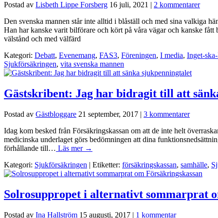
Postad av
Lisbeth Lippe Forsberg
16 juli, 2021
|
2 kommentarer
Den svenska mannen står inte alltid i blåställ och med sina valkiga hän
Han har kanske varit bilförare och kört på våra vägar och kanske fått 
välstånd och med välfärd
Kategori:
Debatt
,
Evenemang
,
FAS3
,
Föreningen
,
I media
,
Inget-ska-
Sjukförsäkringen
,
vita svenska mannen
Gästskribent: Jag har bidragit till att sän
Postad av
Gästbloggare
21 september, 2017
|
3 kommentarer
Idag kom besked från Försäkringskassan om att de inte helt överrask
medicinska underlaget görs bedömningen att dina funktionsnedsättninga
förhållande till…
Läs mer →
Kategori:
Sjukförsäkringen
| Etiketter:
försäkringskassan
,
samhälle
,
Sj
Solrosuppropet i alternativt sommarprat 
Postad av
Ina Hallström
15 augusti, 2017
|
1 kommentar