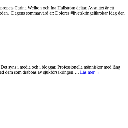
ropets Carina Wellton och Ina Hallström deltar. Avsnittet är ett
nedan. Dagens sommarvärd är: Dolores #livetskringelikrokar Idag den
et. Det syns i media och i bloggar. Professionella människor med lång
 med dem som drabbas av sjukförsäkringen….
Läs mer →