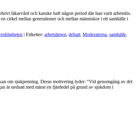
 behövt läkarvård och kanske haft någon period där han varit arbetslös.
 en cirkel mellan generationer och mellan människor i ett samhälle i
verkligheten
| Etiketter:
arbetslinjen
,
debatt
,
Moderaterna
,
samhälle
,
sökan om sjukpenning. Deras motivering lyder: “Vid genomgång av det
gan är nedsatt med minst en fjärdedel på grund av sjukdom i