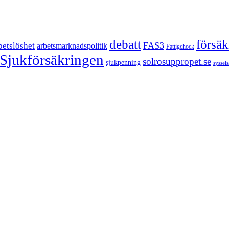
försä
debatt
FAS3
betslöshet
arbetsmarknadspolitik
Fattigchock
Sjukförsäkringen
solrosuppropet.se
sjukpenning
syssel