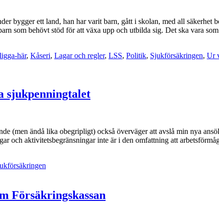
der bygger ett land, han har varit barn, gått i skolan, med all säkerhet
barn som behövt stöd för att växa upp och utbilda sig. Det ska vara som
ligga-här
,
Kåseri
,
Lagar och regler
,
LSS
,
Politik
,
Sjukförsäkringen
,
Ur 
ka sjukpenningtalet
ande (men ändå lika obegripligt) också överväger att avslå min nya an
r och aktivitetsbegränsningar inte är i den omfattning att arbetsförmå
ukförsäkringen
om Försäkringskassan