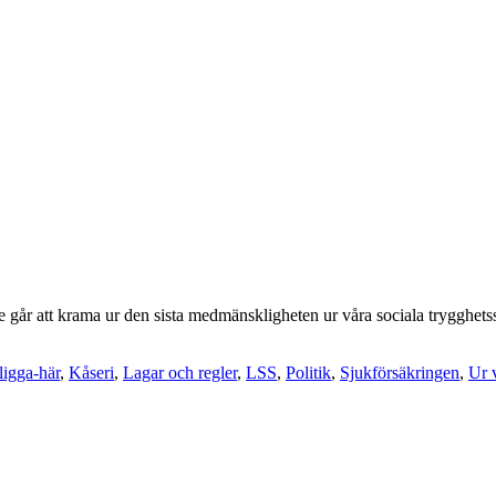
rande går att krama ur den sista medmänskligheten ur våra sociala tryggh
ligga-här
,
Kåseri
,
Lagar och regler
,
LSS
,
Politik
,
Sjukförsäkringen
,
Ur 