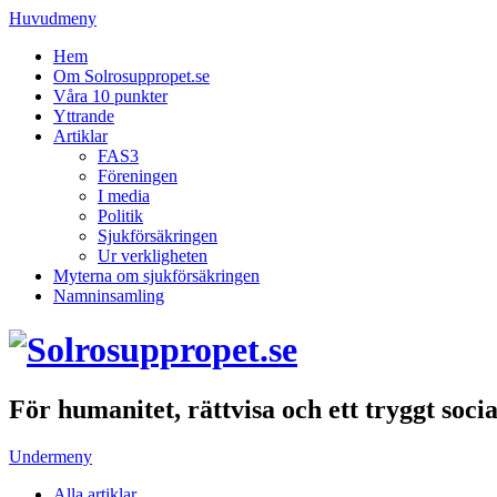
Huvudmeny
Hem
Om Solrosuppropet.se
Våra 10 punkter
Yttrande
Artiklar
FAS3
Föreningen
I media
Politik
Sjukförsäkringen
Ur verkligheten
Myterna om sjukförsäkringen
Namninsamling
För humanitet, rättvisa och ett tryggt soci
Undermeny
Alla artiklar