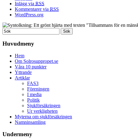
Inlägg via
RSS
Kommentarer via
RSS
WordPress.org
Huvudmeny
Hem
Om Solrosuppropet.se
Våra 10 punkter
Yttrande
Artiklar
FAS3
Föreningen
I media
Politik
Sjukförsäkringen
Ur verkligheten
Myterna om sjukförsäkringen
Namninsamling
Undermeny