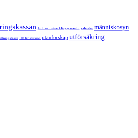
kringskassan
människosyn
Jobb och utvecklingsgarantin
kalender
utförsäkring
utanförskap
sättningsfasen
Ulf Kristersson