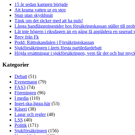
15 år sedan kampen började
Att krama vatten ur en sten
Stup utan skyddsnät
Tänk om det räcker med att ha puls!
Långa handläggningstider hos försäkringskassan ställer till pro
Låt inte högern i riksdagen än en gång få applådera en raserad 
Brev från Fk
Podd: Rättsskandalen i Försäkringskassan
Sjukförsäkringen i årets första partiledardebatt
Höjda ersättningar i sjukförsäkringen, vem får det och hur myck
Kategorier
Debatt
(51)
Evenemang
(79)
FAS3
(74)
Föreningen
(96)
I media
(110)
Inget-ska-ligga-här
(53)
Kåseri
(38)
Lagar och regler
(48)
LSS
(40)
Politik
(171)
Sjukförsäkringen
(156)