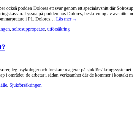
er också podden Dolores ett svar genom ett specialavsnitt där Solrosupp
ringskassan. Lyssna på podden hos Dolores, beskrivning av avsnittet 
sommarpratare i P1. Dolores…
Läs mer →
ingen
,
solrosuppropet.se
,
utförsäkring
t?
ofessorer, leg psykologer och forskare reagerar på sjukförsäkringssystem
skap i området, de arbetar i sådan verksamhet där de kommer i kontakt
älle
,
Sjukförsäkringen