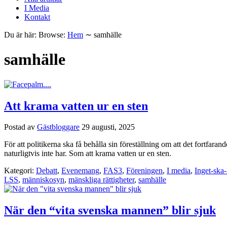
I Media
Kontakt
Du är här:
Browse:
Hem
∼
samhälle
samhälle
Att krama vatten ur en sten
Postad av
Gästbloggare
29 augusti, 2025
För att politikerna ska få behålla sin föreställning om att det fortfa
naturligtvis inte har. Som att krama vatten ur en sten.
Kategori:
Debatt
,
Evenemang
,
FAS3
,
Föreningen
,
I media
,
Inget-ska-
LSS
,
människosyn
,
mänskliga rättigheter
,
samhälle
När den “vita svenska mannen” blir sjuk