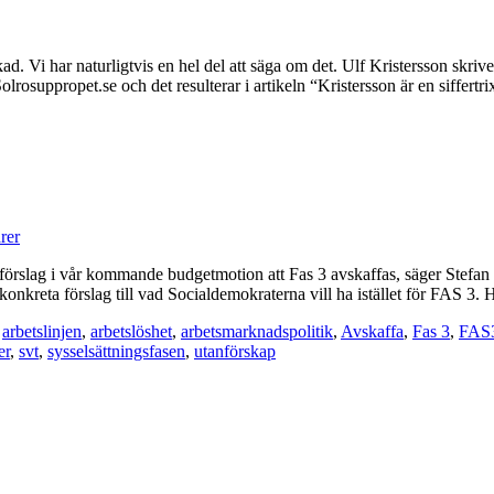
ckad. Vi har naturligtvis en hel del att säga om det. Ulf Kristersson sk
lrosuppropet.se och det resulterar i artikeln “Kristersson är en siffert
rer
r vi förslag i vår kommande budgetmotion att Fas 3 avskaffas, säger Ste
onkreta förslag till vad Socialdemokraterna vill ha istället för FAS 3. H
,
arbetslinjen
,
arbetslöshet
,
arbetsmarknadspolitik
,
Avskaffa
,
Fas 3
,
FAS
er
,
svt
,
sysselsättningsfasen
,
utanförskap