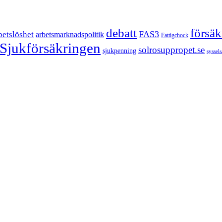
försä
debatt
FAS3
betslöshet
arbetsmarknadspolitik
Fattigchock
Sjukförsäkringen
solrosuppropet.se
sjukpenning
syssel