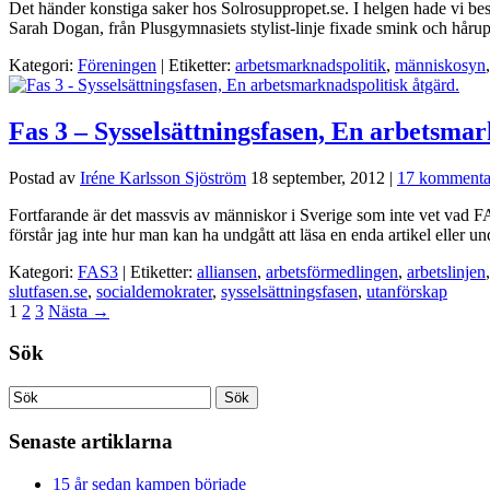
Det händer konstiga saker hos Solrosuppropet.se. I helgen hade vi be
Sarah Dogan, från Plusgymnasiets stylist-linje fixade smink och håru
Kategori:
Föreningen
| Etiketter:
arbetsmarknadspolitik
,
människosyn
Fas 3 – Sysselsättningsfasen, En arbetsmar
Postad av
Iréne Karlsson Sjöström
18 september, 2012
|
17 kommenta
Fortfarande är det massvis av människor i Sverige som inte vet vad FA
förstår jag inte hur man kan ha undgått att läsa en enda artikel eller u
Kategori:
FAS3
| Etiketter:
alliansen
,
arbetsförmedlingen
,
arbetslinjen
slutfasen.se
,
socialdemokrater
,
sysselsättningsfasen
,
utanförskap
1
2
3
Nästa
→
Sök
Senaste artiklarna
15 år sedan kampen började