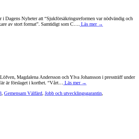
river i Dagens Nyheter att “Sjukförsäkringsreformen var nödvändig och
rixare av stort format”. Samtidigt som C….
Läs mer →
fan Löfven, Magdalena Andersson och Ylva Johansson i pressträff under
är är förslaget i korthet. “Vårt…
Läs mer →
3
,
Gemensam Välfärd
,
Jobb och utvecklingsgarantin
,