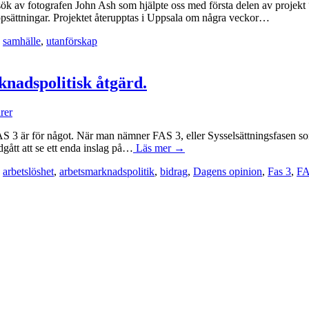
sök av fotografen John Ash som hjälpte oss med första delen av projekt 
ppsättningar. Projektet återupptas i Uppsala om några veckor…
,
samhälle
,
utanförskap
knadspolitisk åtgärd.
rer
S 3 är för något. När man nämner FAS 3, eller Sysselsättningsfasen som 
ndgått att se ett enda inslag på…
Läs mer →
,
arbetslöshet
,
arbetsmarknadspolitik
,
bidrag
,
Dagens opinion
,
Fas 3
,
F