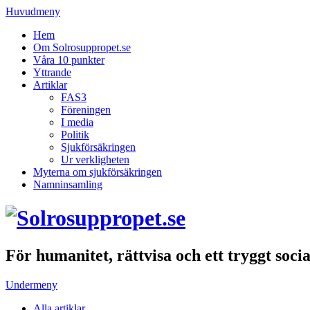
Huvudmeny
Hem
Om Solrosuppropet.se
Våra 10 punkter
Yttrande
Artiklar
FAS3
Föreningen
I media
Politik
Sjukförsäkringen
Ur verkligheten
Myterna om sjukförsäkringen
Namninsamling
För humanitet, rättvisa och ett tryggt soci
Undermeny
Alla artiklar