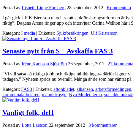
Postad av
Lisbeth Lippe Forsberg
28 september, 2012
|
Kommentera
I går gick Ulf Kristersson ut och sa att sjukförsäkringsreformen är ly
riktig”. Dagens Arena ringer upp och intervjuar Carina Wellton här i So
Kategori:
I media
| Etiketter:
Sjukförsäkringen
,
Ulf Kristerson
Senaste nytt från S – Avskaffa FAS 3
Postad av
Iréne Karlsson Sjöström
26 september, 2012
|
27 kommenta
“Vi vill satsa på riktiga jobb och riktiga utbildningar– därför lägge
tisdagen.” Nyheten sprids nu överallt. Många är de som har väntat på k
Kategori:
FAS3
| Etiketter:
aftonbladet
,
alliansen
,
arbetsförmedlingen
kommunalarbetaren
,
människosyn
,
Nya Moderaterna
,
socialdemokrat
Vanligt folk, del1
Postad av
Lotta Larsson
22 september, 2012
|
3 kommentarer