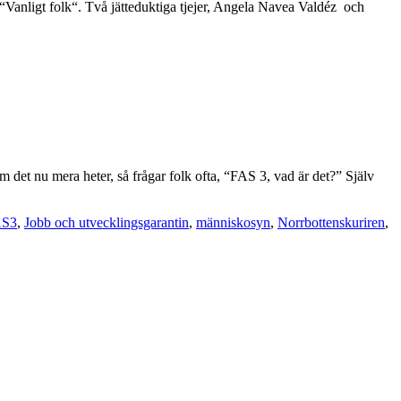
“Vanligt folk“. Två jätteduktiga tjejer, Angela Navea Valdéz och
det nu mera heter, så frågar folk ofta, “FAS 3, vad är det?” Själv
AS3
,
Jobb och utvecklingsgarantin
,
människosyn
,
Norrbottenskuriren
,