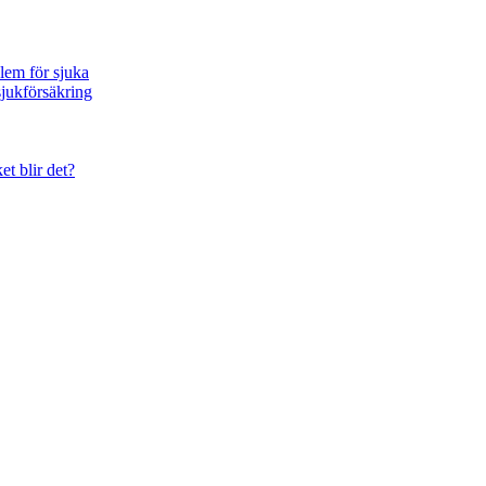
blem för sjuka
sjukförsäkring
et blir det?