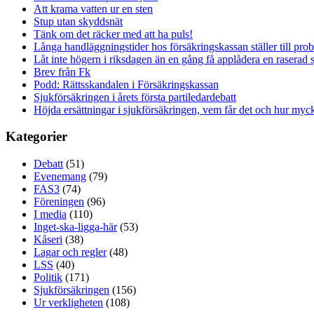
Att krama vatten ur en sten
Stup utan skyddsnät
Tänk om det räcker med att ha puls!
Långa handläggningstider hos försäkringskassan ställer till pro
Låt inte högern i riksdagen än en gång få applådera en raserad 
Brev från Fk
Podd: Rättsskandalen i Försäkringskassan
Sjukförsäkringen i årets första partiledardebatt
Höjda ersättningar i sjukförsäkringen, vem får det och hur myck
Kategorier
Debatt
(51)
Evenemang
(79)
FAS3
(74)
Föreningen
(96)
I media
(110)
Inget-ska-ligga-här
(53)
Kåseri
(38)
Lagar och regler
(48)
LSS
(40)
Politik
(171)
Sjukförsäkringen
(156)
Ur verkligheten
(108)