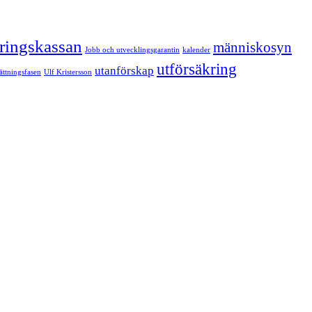
kringskassan
människosyn
Jobb och utvecklingsgarantin
kalender
utförsäkring
utanförskap
sättningsfasen
Ulf Kristersson