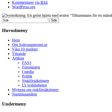
Kommentarer via
RSS
WordPress.org
Huvudmeny
Hem
Om Solrosuppropet.se
Våra 10 punkter
Yttrande
Artiklar
FAS3
Föreningen
I media
Politik
Sjukförsäkringen
Ur verkligheten
Myterna om sjukförsäkringen
Namninsamling
Undermeny