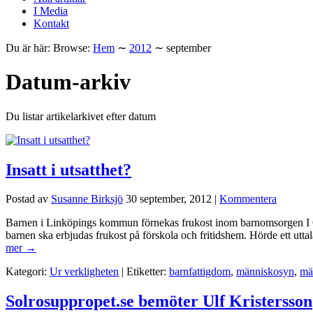
I Media
Kontakt
Du är här:
Browse:
Hem
∼
2012
∼
september
Datum-arkiv
Du listar artikelarkivet efter datum
Insatt i utsatthet?
Postad av
Susanne Birksjö
30 september, 2012
|
Kommentera
Barnen i Linköpings kommun förnekas frukost inom barnomsorgen I Ös
barnen ska erbjudas frukost på förskola och fritidshem. Hörde ett ut
mer →
Kategori:
Ur verkligheten
| Etiketter:
barnfattigdom
,
människosyn
,
män
Solrosuppropet.se bemöter Ulf Kristersson