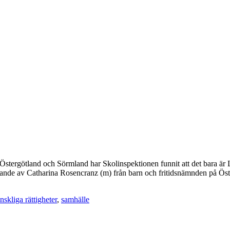
tergötland och Sörmland har Skolinspektionen funnit att det bara är 
talande av Catharina Rosencranz (m) från barn och fritidsnämnden på Ö
skliga rättigheter
,
samhälle