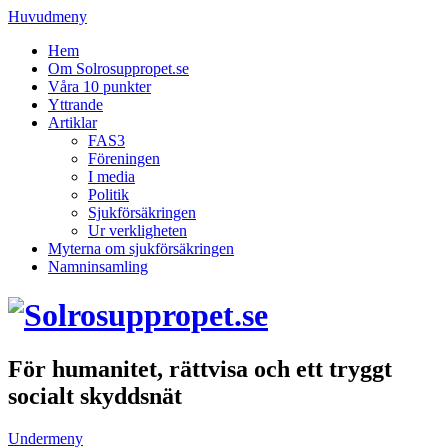
Huvudmeny
Hem
Om Solrosuppropet.se
Våra 10 punkter
Yttrande
Artiklar
FAS3
Föreningen
I media
Politik
Sjukförsäkringen
Ur verkligheten
Myterna om sjukförsäkringen
Namninsamling
För humanitet, rättvisa och ett tryggt
socialt skyddsnät
Undermeny