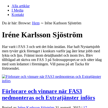
Alla artiklar
I Media
Kontakt
Du är här:
Browse:
Hem
∼
Iréne Karlsson Sjöström
Iréne Karlsson Sjöström
Har varit i FAS 3 och sett det från insidan. Har haft Nystartsjobb
men tyvärr gick företaget i konkurs varför jag åter letar jobb med
lykta och ljus. Främst inom detaljhandel och inom livs. Blev
tillfrågad att skriva om FAS 3 på Solrosuppropet.se och sitter idag
med som ledamot i föreningen. Vill passa på att Tacka för
förtroendet.
Förlorare och vinnare när FAS3
nedmonteras och Extratjänster införs
Postad av
Iréne Karlsson Sjöström
31 augusti, 2015
|
17