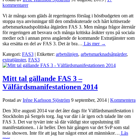
kommentarer
Vi är många som gläds åt regeringens förslag i höstbudgeten om att
stoppa nya anvisningar till den omdiskuterade och hårt kritiserade
arbetsmarknadspolitiska åtgärden FAS 3. Men många frågor återstår
för regeringen att besvara och många kritiska åsikter syns på sociala
medier och i annan press angående de kommande Extratjänster som
ska ersätta en del av FAS 3. Det är bra…
Läs mer →
Kategori:
FAS3
| Etiketter:
arbetslinjen
,
arbetsmarknadsåtgärder
,
extratjänster
,
FAS3
Mitt tal gällande FAS 3 –
Välfärdsmanifestationen 2014
Postad av
Iréne Karlsson Sjöström
9 september, 2014
|
Kommentera
Den 30:e augusti 2014 var det åter dags för Välfärdsmanifestation i
Stockholm på Sergels torg. Jag var där i år igen och talade lite om
FAS 3. Det var tyvärr inte så där väldigt stor uppslutning till
manifestationen.. i år heller. Den här gången var det SvP som stal
hela showen. Inte för att jag har något emot att människor…
Läs
mer →