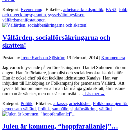
Kategori:
Evenemang
| Etiketter:
arbetsmarknadspolitik
,
FAS3
,
Jobb
och utvecklingsgarantin
,
sysselsättningsfasen
,
välfärdsmanifestationen
Välfärden, socialförsäkringarna och
skatten!
Postad av
Iréne Karlsson Sjöström
19 februari, 2014
|
Kommentera
Jag var och lyssnade på en föreläsning med Daniel Suhonen här om
dagen. Han är författare, journalist och socialdemokratisk debattör.
Han är också chef på det fackliga idéinstitutet Katalys. Han var
inbjuden till Linköping av Folkampanj för gemensam Välfärd. Att
lyssna till honom innebär att man får många goda skratt, åtminstone
om man är vänster, men också stor insikt i…
Läs mer →
Kategori:
Politik
| Etiketter:
a-kassa
,
arbetslöshet
,
Folkkampanjen för
gemensam välfärd
,
Politik
,
samhälle
,
sjukförsäkring
,
välfärd
Julen är kommen, “hoppfarallanlej”…