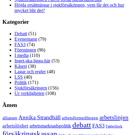
Höjda ersättningar i sjukförsäkringen, vem får det och hur
mycket blir det?
Kategorier
Debatt
(51)
Evenemang
(79)
FAS3
(74)
Föreningen
(96)
I media
(110)
Inget-ska-ligga-här
(53)
Kåseri
(38)
Lagar och regler
(48)
LSS
(40)
Politik
(171)
Sjukförsäkringen
(156)
Ur verkligheten
(108)
Ämen
arbetslinjen
Annika Strandhäll
arbetsförmedlingen
alliansen
debatt
FAS3
arbetslöshet
arbetsmarknadspolitik
Fattigchock
försäkringskassan