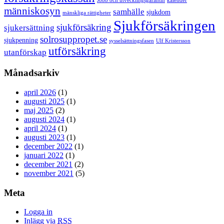
Jobb och utvecklingsgarantin
kalender
människosyn
samhälle
sjukdom
mänskliga rättigheter
Sjukförsäkringen
sjukförsäkring
sjukersättning
solrosuppropet.se
sjukpenning
sysselsättningsfasen
Ulf Kristersson
utförsäkring
utanförskap
Månadsarkiv
april 2026
(1)
augusti 2025
(1)
maj 2025
(2)
augusti 2024
(1)
april 2024
(1)
augusti 2023
(1)
december 2022
(1)
januari 2022
(1)
december 2021
(2)
november 2021
(5)
Meta
Logga in
Inlägg via
RSS