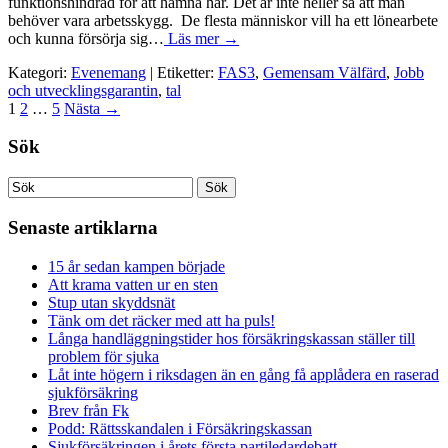
funktionshindrad för att hamna här. Det är inte heller så att man
behöver vara arbetsskygg. De flesta människor vill ha ett lönearbete
och kunna försörja sig…
Läs mer →
Kategori:
Evenemang
| Etiketter:
FAS3
,
Gemensam Välfärd
,
Jobb
och utvecklingsgarantin
,
tal
1
2
…
5
Nästa
→
Sök
Senaste artiklarna
15 år sedan kampen började
Att krama vatten ur en sten
Stup utan skyddsnät
Tänk om det räcker med att ha puls!
Långa handläggningstider hos försäkringskassan ställer till
problem för sjuka
Låt inte högern i riksdagen än en gång få applådera en raserad
sjukförsäkring
Brev från Fk
Podd: Rättsskandalen i Försäkringskassan
Sjukförsäkringen i årets första partiledardebatt