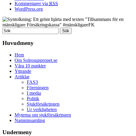
Kommentarer via
RSS
WordPress.org
Huvudmeny
Hem
Om Solrosuppropet.se
Våra 10 punkter
Yttrande
Artiklar
FAS3
Föreningen
I media
Politik
Sjukförsäkringen
Ur verkligheten
Myterna om sjukförsäkringen
Namninsamling
Undermeny