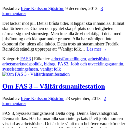
Postad av
Iréne Karlsson Sjöström
9 december, 2013
|
3
kommentarer
Det lackar mot jul. Det är bråda tider. Klappar ska inhandlas. Julmat
ska förberedas. Granen och pyntet ska på plats och ledigheten
närmar sig med stormsteg. Men inte alla är vi delaktiga i detta med
julstämning och klappar under granen. Alla har nämligen inte
ekonomi för julens alla inköp. Detta trots att statsminister Fredrik
Reinfeldt ständigt upprepar att “Vanligt folk…
Läs mer →
Kategori:
FAS3
| Etiketter:
arbetsförmedlingen
,
arbetslöshet
,
arbetsmarknadspolitik
,
bidrag
,
FAS3
,
Jobb och utvecklingsgarantin
,
sysselsättningsfasen
,
vanligt folk
Om FAS 3 – Välfärdsmanifestation
Postad av
Iréne Karlsson Sjöström
23 september, 2013
|
2
kommentarer
FAS 3, Sysselsättningsfasen! Detta otyg. Denna återvändsgränd.
Denna slutfas. Här hamnar alla som inte lyckats få ett jobb inom en
viss tid av arbetslöshet. Det är inte så att man behöver vara skör eller