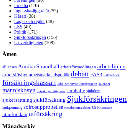
Föreningen
(96)
I media
(110)
Inget-ska-ligga-här
(53)
Kåseri
(38)
Lagar och regler
(48)
LSS
(40)
Politik
(171)
Sjukförsäkringen
(156)
Ur verkligheten
(108)
Ämen
arbetslinjen
Annika Strandhäll
arbetsförmedlingen
alliansen
debatt
FAS3
arbetslöshet
arbetsmarknadspolitik
Fattigchock
försäkringskassan
Jobb och utvecklingsgarantin
kalender
människosyn
samhälle
sjukdom
mänskliga rättigheter
Sjukförsäkringen
sjukförsäkring
sjukersättning
solrosuppropet.se
sjukpenning
sysselsättningsfasen
Ulf Kristersson
utförsäkring
utanförskap
Månadsarkiv