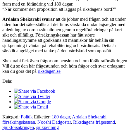
fram med en förändring vid 180 dagar.
“När kommer den proposition att läggas på riksdagens bord?”
Ardalan Shekarabi svarar
att de jobbar med frågan och att under
tiden har det säkerställts att det finns särskilda undantagsregler med
anledning av corona-situationen genom regelförändringar på kort
sikt och tillfälligt. Försäkringskassan har fått större
handlingsutrymme att godkänna att människor får behålla sin
sjukpenning i väntan på rehabilitering och vårdinsats. Detta är
särskilt angeläget med tanke på den vårdskuld som uppstått.
Shekarabi fick även frågor om pension och om föräldraförsäkringen.
Vill du se den här frågestunden och höra frågor och svar ordagrant
kan du göra det på
riksdagen.se
Dela:
Kategori:
Politik
Etiketter:
180 dagar
,
Ardalan Shekarabi
,
försäkringskassan
,
Nooshi Dadgostar
,
Riksdagens frågestund
,
Sjukförsäkringen
,
sjukpenning