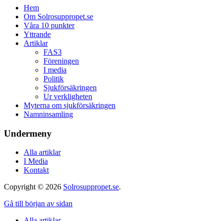
Hem
Om Solrosuppropet.se
Våra 10 punkter
Yttrande
Artiklar
FAS3
Föreningen
I media
Politik
Sjukförsäkringen
Ur verkligheten
Myterna om sjukförsäkringen
Namninsamling
Undermeny
Alla artiklar
I Media
Kontakt
Copyright © 2026
Solrosuppropet.se
.
Gå till början av sidan
Alla artiklar