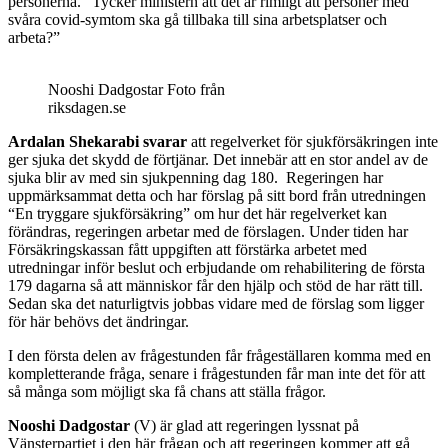
personerna. “Tycker ministern att det är rimligt att personer med
svåra covid-symtom ska gå tillbaka till sina arbetsplatser och
arbeta?”
Nooshi Dadgostar Foto från
riksdagen.se
Ardalan Shekarabi svarar
att regelverket för sjukförsäkringen inte
ger sjuka det skydd de förtjänar. Det innebär att en stor andel av de
sjuka blir av med sin sjukpenning dag 180. Regeringen har
uppmärksammat detta och har förslag på sitt bord från utredningen
“En tryggare sjukförsäkring” om hur det här regelverket kan
förändras, regeringen arbetar med de förslagen. Under tiden har
Försäkringskassan fått uppgiften att förstärka arbetet med
utredningar inför beslut och erbjudande om rehabilitering de första
179 dagarna så att människor får den hjälp och stöd de har rätt till.
Sedan ska det naturligtvis jobbas vidare med de förslag som ligger
för här behövs det ändringar.
I den första delen av frågestunden får frågeställaren komma med en
kompletterande fråga, senare i frågestunden får man inte det för att
så många som möjligt ska få chans att ställa frågor.
Nooshi Dadgostar
(V) är glad att regeringen lyssnat på
Vänsterpartiet i den här frågan och att regeringen kommer att gå