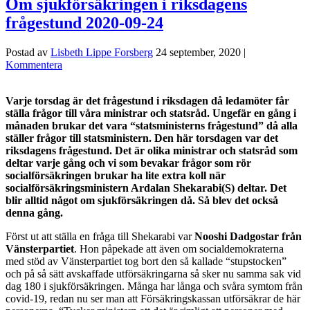
Om sjukförsäkringen i riksdagens
frågestund 2020-09-24
Postad av
Lisbeth Lippe Forsberg
24 september, 2020
|
Kommentera
Varje torsdag är det frågestund i riksdagen då ledamöter får
ställa frågor till våra ministrar och statsråd. Ungefär en gång i
månaden brukar det vara “statsministerns frågestund” då alla
ställer frågor till statsministern. Den här torsdagen var det
riksdagens frågestund. Det är olika ministrar och statsråd som
deltar varje gång och vi som bevakar frågor som rör
socialförsäkringen brukar ha lite extra koll när
socialförsäkringsministern Ardalan Shekarabi(S) deltar. Det
blir alltid något om sjukförsäkringen då. Så blev det också
denna gång.
Först ut att ställa en fråga till Shekarabi var
Nooshi Dadgostar från
Vänsterpartiet
. Hon påpekade att även om socialdemokraterna
med stöd av Vänsterpartiet tog bort den så kallade “stupstocken”
och på så sätt avskaffade utförsäkringarna så sker nu samma sak vid
dag 180 i sjukförsäkringen. Många har långa och svåra symtom från
covid-19, redan nu ser man att Försäkringskassan utförsäkrar de här