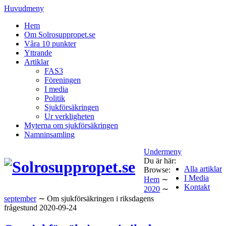
Huvudmeny
Hem
Om Solrosuppropet.se
Våra 10 punkter
Yttrande
Artiklar
FAS3
Föreningen
I media
Politik
Sjukförsäkringen
Ur verkligheten
Myterna om sjukförsäkringen
Namninsamling
Undermeny
Du är här:
Alla artiklar
Browse:
I Media
Hem
∼
Kontakt
2020
∼
september
∼
Om sjukförsäkringen i riksdagens
frågestund 2020-09-24