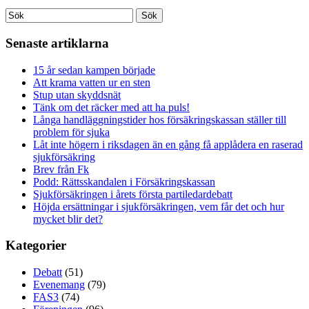
Senaste artiklarna
15 år sedan kampen började
Att krama vatten ur en sten
Stup utan skyddsnät
Tänk om det räcker med att ha puls!
Långa handläggningstider hos försäkringskassan ställer till
problem för sjuka
Låt inte högern i riksdagen än en gång få applådera en raserad
sjukförsäkring
Brev från Fk
Podd: Rättsskandalen i Försäkringskassan
Sjukförsäkringen i årets första partiledardebatt
Höjda ersättningar i sjukförsäkringen, vem får det och hur
mycket blir det?
Kategorier
Debatt
(51)
Evenemang
(79)
FAS3
(74)