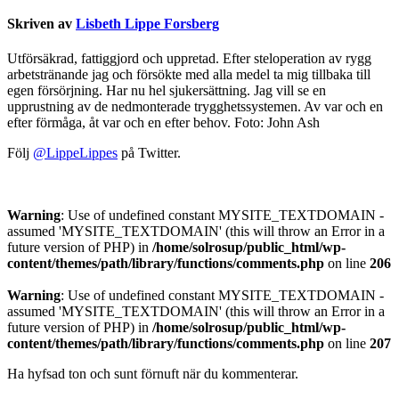
Skriven av
Lisbeth Lippe Forsberg
Utförsäkrad, fattiggjord och uppretad. Efter steloperation av rygg
arbetstränande jag och försökte med alla medel ta mig tillbaka till
egen försörjning. Har nu hel sjukersättning. Jag vill se en
upprustning av de nedmonterade trygghetssystemen. Av var och en
efter förmåga, åt var och en efter behov. Foto: John Ash
Följ
@LippeLippes
på Twitter.
Warning
: Use of undefined constant MYSITE_TEXTDOMAIN -
assumed 'MYSITE_TEXTDOMAIN' (this will throw an Error in a
future version of PHP) in
/home/solrosup/public_html/wp-
content/themes/path/library/functions/comments.php
on line
206
Warning
: Use of undefined constant MYSITE_TEXTDOMAIN -
assumed 'MYSITE_TEXTDOMAIN' (this will throw an Error in a
future version of PHP) in
/home/solrosup/public_html/wp-
content/themes/path/library/functions/comments.php
on line
207
Ha hyfsad ton och sunt förnuft när du kommenterar.