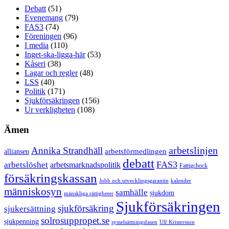
Debatt
(51)
Evenemang
(79)
FAS3
(74)
Föreningen
(96)
I media
(110)
Inget-ska-ligga-här
(53)
Kåseri
(38)
Lagar och regler
(48)
LSS
(40)
Politik
(171)
Sjukförsäkringen
(156)
Ur verkligheten
(108)
Ämen
arbetslinjen
Annika Strandhäll
arbetsförmedlingen
alliansen
debatt
FAS3
arbetslöshet
arbetsmarknadspolitik
Fattigchock
försäkringskassan
Jobb och utvecklingsgarantin
kalender
människosyn
samhälle
sjukdom
mänskliga rättigheter
Sjukförsäkringen
sjukförsäkring
sjukersättning
solrosuppropet.se
sjukpenning
sysselsättningsfasen
Ulf Kristersson