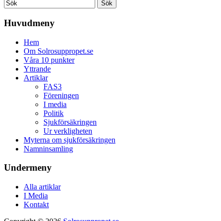
Huvudmeny
Hem
Om Solrosuppropet.se
Våra 10 punkter
Yttrande
Artiklar
FAS3
Föreningen
I media
Politik
Sjukförsäkringen
Ur verkligheten
Myterna om sjukförsäkringen
Namninsamling
Undermeny
Alla artiklar
I Media
Kontakt