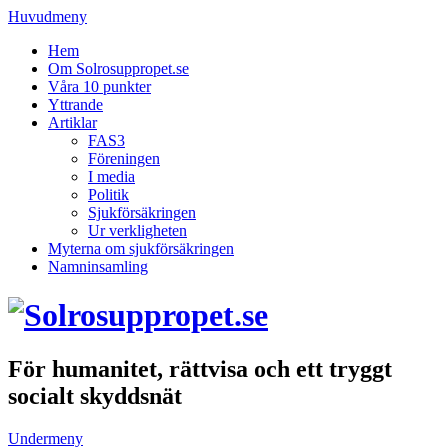
Huvudmeny
Hem
Om Solrosuppropet.se
Våra 10 punkter
Yttrande
Artiklar
FAS3
Föreningen
I media
Politik
Sjukförsäkringen
Ur verkligheten
Myterna om sjukförsäkringen
Namninsamling
För humanitet, rättvisa och ett tryggt
socialt skyddsnät
Undermeny