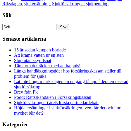
Riksdagen
,
sjukersättning
,
Sjukförsäkringen
,
sjukpenning
Sök
Senaste artiklarna
15 år sedan kampen började
Att krama vatten ur en sten
Stup utan skyddsnät
Tänk om det räcker med att ha puls!
Långa handläggningstider hos försäkringskassan ställer till
problem för sjuka
Låt inte högern i riksdagen än en gång få applådera en raserad
sjukförsäkring
Brev från Fk
Podd: Rättsskandalen i Försäkringskassan
Sjukförsäkringen i årets första partiledardebatt
Höjda ersättningar i sjukförsäkringen, vem får det och hur
mycket blir det?
Kategorier