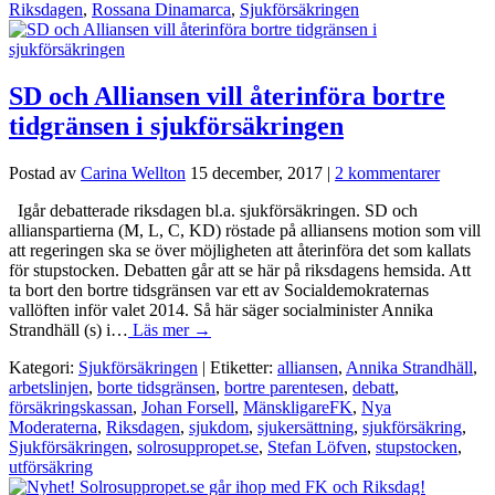
Riksdagen
,
Rossana Dinamarca
,
Sjukförsäkringen
SD och Alliansen vill återinföra bortre
tidgränsen i sjukförsäkringen
Postad av
Carina Wellton
15 december, 2017
|
2 kommentarer
Igår debatterade riksdagen bl.a. sjukförsäkringen. SD och
allianspartierna (M, L, C, KD) röstade på alliansens motion som vill
att regeringen ska se över möjligheten att återinföra det som kallats
för stupstocken. Debatten går att se här på riksdagens hemsida. Att
ta bort den bortre tidsgränsen var ett av Socialdemokraternas
vallöften inför valet 2014. Så här säger socialminister Annika
Strandhäll (s) i…
Läs mer →
Kategori:
Sjukförsäkringen
| Etiketter:
alliansen
,
Annika Strandhäll
,
arbetslinjen
,
borte tidsgränsen
,
bortre parentesen
,
debatt
,
försäkringskassan
,
Johan Forsell
,
MänskligareFK
,
Nya
Moderaterna
,
Riksdagen
,
sjukdom
,
sjukersättning
,
sjukförsäkring
,
Sjukförsäkringen
,
solrosuppropet.se
,
Stefan Löfven
,
stupstocken
,
utförsäkring