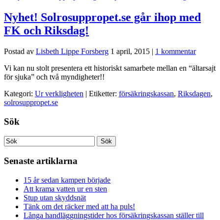
Nyhet! Solrosuppropet.se går ihop med
FK och Riksdag!
Postad av
Lisbeth Lippe Forsberg
1 april, 2015
|
1 kommentar
Vi kan nu stolt presentera ett historiskt samarbete mellan en “ältarsajt
för sjuka” och två myndigheter!!
Kategori:
Ur verkligheten
| Etiketter:
försäkringskassan
,
Riksdagen
,
solrosuppropet.se
Sök
Senaste artiklarna
15 år sedan kampen började
Att krama vatten ur en sten
Stup utan skyddsnät
Tänk om det räcker med att ha puls!
Långa handläggningstider hos försäkringskassan ställer till