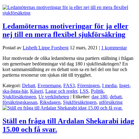
Ledamöternas motiveringar för ja eller
nej till en mera flexibel sjukförsäkring
Postad av
Lisbeth Lippe Forsberg
12 mars, 2021
|
1 kommentar
Hur motiverade de olika ledamöterna sina partiers ställning i frågan
om generösare bedömningar vid dag 180 i sjukförsäkringen? En
kort sammanställning av en debatt som sa en hel del om hur och
partierna resonerar om sjukas rätt till trygghet.
Kategori:
Debatt
,
Evenemang
,
FAS3
,
Föreningen
,
I media
,
Inget-
ska-ligga-här
,
Kåseri
,
Lagar och regler
,
LSS
,
Politik
,
Sjukförsäkringen
,
Ur verkligheten
| Etiketter:
dag 180
,
debatt
,
försäkringskassan
,
Riksdagen
,
Sjukförsäkringen
,
utförsäkring
Ställ en fråga till Ardalan Shekarabi idag
15.00 och få svar.