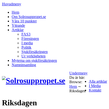
Huvudmeny
Hem
Om Solrosuppropet.se
Våra 10 punkter
Yttrande
Artiklar
FAS3
Föreningen
I media
Politik
Sjukförsäkringen
Ur verkligheten
Myterna om sjukförsäkringen
Namninsamling
Undermeny
Du är här:
Alla artiklar
Browse:
I Media
Hem
∼
Kontakt
Riksdagen
Riksdagen