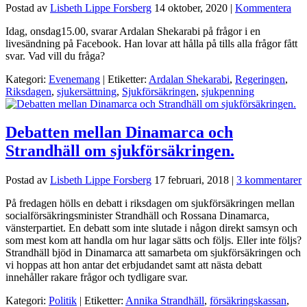
Postad av
Lisbeth Lippe Forsberg
14 oktober, 2020
|
Kommentera
Idag, onsdag15.00, svarar Ardalan Shekarabi på frågor i en
livesändning på Facebook. Han lovar att hålla på tills alla frågor fått
svar. Vad vill du fråga?
Kategori:
Evenemang
| Etiketter:
Ardalan Shekarabi
,
Regeringen
,
Riksdagen
,
sjukersättning
,
Sjukförsäkringen
,
sjukpenning
Debatten mellan Dinamarca och
Strandhäll om sjukförsäkringen.
Postad av
Lisbeth Lippe Forsberg
17 februari, 2018
|
3 kommentarer
På fredagen hölls en debatt i riksdagen om sjukförsäkringen mellan
socialförsäkringsminister Strandhäll och Rossana Dinamarca,
vänsterpartiet. En debatt som inte slutade i någon direkt samsyn och
som mest kom att handla om hur lagar sätts och följs. Eller inte följs?
Strandhäll bjöd in Dinamarca att samarbeta om sjukförsäkringen och
vi hoppas att hon antar det erbjudandet samt att nästa debatt
innehåller rakare frågor och tydligare svar.
Kategori:
Politik
| Etiketter:
Annika Strandhäll
,
försäkringskassan
,