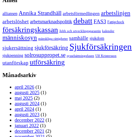
Ämen
arbetslinjen
Annika Strandhäll
arbetsförmedlingen
alliansen
debatt
FAS3
arbetslöshet
arbetsmarknadspolitik
Fattigchock
försäkringskassan
Jobb och utvecklingsgarantin
kalender
människosyn
samhälle
sjukdom
mänskliga rättigheter
Sjukförsäkringen
sjukförsäkring
sjukersättning
solrosuppropet.se
sjukpenning
sysselsättningsfasen
Ulf Kristersson
utförsäkring
utanförskap
Månadsarkiv
april 2026
(1)
augusti 2025
(1)
maj 2025
(2)
augusti 2024
(1)
april 2024
(1)
augusti 2023
(1)
december 2022
(1)
januari 2022
(1)
december 2021
(2)
november 2021
(5)