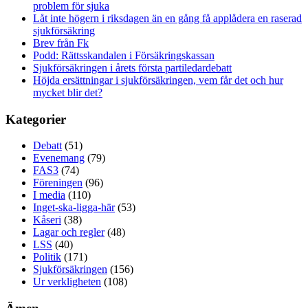
problem för sjuka
Låt inte högern i riksdagen än en gång få applådera en raserad
sjukförsäkring
Brev från Fk
Podd: Rättsskandalen i Försäkringskassan
Sjukförsäkringen i årets första partiledardebatt
Höjda ersättningar i sjukförsäkringen, vem får det och hur
mycket blir det?
Kategorier
Debatt
(51)
Evenemang
(79)
FAS3
(74)
Föreningen
(96)
I media
(110)
Inget-ska-ligga-här
(53)
Kåseri
(38)
Lagar och regler
(48)
LSS
(40)
Politik
(171)
Sjukförsäkringen
(156)
Ur verkligheten
(108)