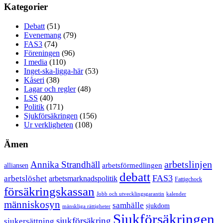
Kategorier
Debatt
(51)
Evenemang
(79)
FAS3
(74)
Föreningen
(96)
I media
(110)
Inget-ska-ligga-här
(53)
Kåseri
(38)
Lagar och regler
(48)
LSS
(40)
Politik
(171)
Sjukförsäkringen
(156)
Ur verkligheten
(108)
Ämen
arbetslinjen
Annika Strandhäll
arbetsförmedlingen
alliansen
debatt
FAS3
arbetslöshet
arbetsmarknadspolitik
Fattigchock
försäkringskassan
Jobb och utvecklingsgarantin
kalender
människosyn
samhälle
sjukdom
mänskliga rättigheter
Sjukförsäkringen
sjukförsäkring
sjukersättning