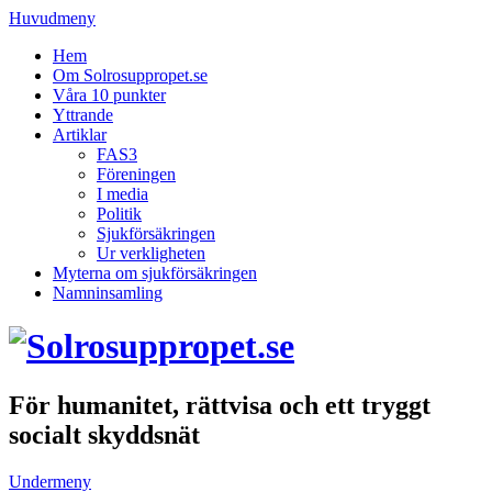
Huvudmeny
Hem
Om Solrosuppropet.se
Våra 10 punkter
Yttrande
Artiklar
FAS3
Föreningen
I media
Politik
Sjukförsäkringen
Ur verkligheten
Myterna om sjukförsäkringen
Namninsamling
För humanitet, rättvisa och ett tryggt
socialt skyddsnät
Undermeny