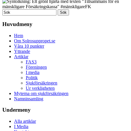
Huvudmeny
Hem
Om Solrosuppropet.se
Våra 10 punkter
Yttrande
Artiklar
FAS3
Föreningen
I media
Politik
Sjukförsäkringen
Ur verkligheten
Myterna om sjukförsäkringen
Namninsamling
Undermeny
Alla artiklar
I Media