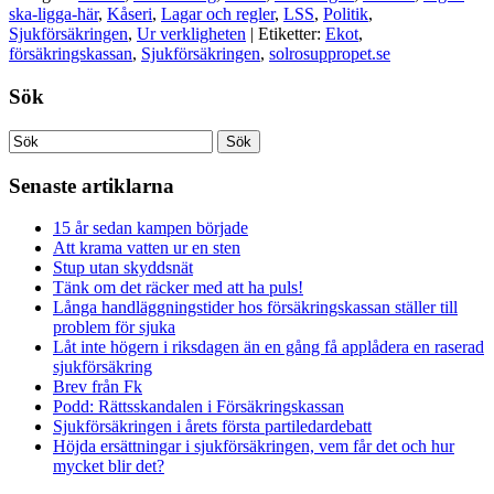
ska-ligga-här
,
Kåseri
,
Lagar och regler
,
LSS
,
Politik
,
Sjukförsäkringen
,
Ur verkligheten
| Etiketter:
Ekot
,
försäkringskassan
,
Sjukförsäkringen
,
solrosuppropet.se
Sök
Senaste artiklarna
15 år sedan kampen började
Att krama vatten ur en sten
Stup utan skyddsnät
Tänk om det räcker med att ha puls!
Långa handläggningstider hos försäkringskassan ställer till
problem för sjuka
Låt inte högern i riksdagen än en gång få applådera en raserad
sjukförsäkring
Brev från Fk
Podd: Rättsskandalen i Försäkringskassan
Sjukförsäkringen i årets första partiledardebatt
Höjda ersättningar i sjukförsäkringen, vem får det och hur
mycket blir det?