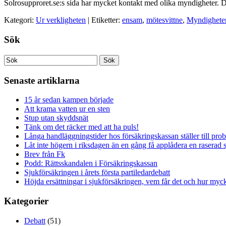
Solrosupproret.se:s sida har mycket kontakt med olika myndigheter. 
Kategori:
Ur verkligheten
| Etiketter:
ensam
,
mötesvittne
,
Myndighete
Sök
Senaste artiklarna
15 år sedan kampen började
Att krama vatten ur en sten
Stup utan skyddsnät
Tänk om det räcker med att ha puls!
Långa handläggningstider hos försäkringskassan ställer till pro
Låt inte högern i riksdagen än en gång få applådera en raserad 
Brev från Fk
Podd: Rättsskandalen i Försäkringskassan
Sjukförsäkringen i årets första partiledardebatt
Höjda ersättningar i sjukförsäkringen, vem får det och hur myck
Kategorier
Debatt
(51)