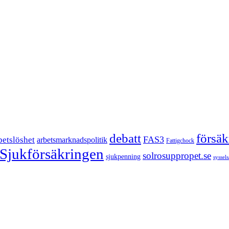
försä
debatt
FAS3
betslöshet
arbetsmarknadspolitik
Fattigchock
Sjukförsäkringen
solrosuppropet.se
sjukpenning
syssel