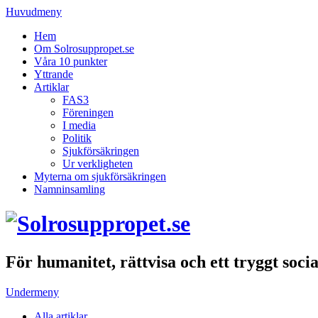
Huvudmeny
Hem
Om Solrosuppropet.se
Våra 10 punkter
Yttrande
Artiklar
FAS3
Föreningen
I media
Politik
Sjukförsäkringen
Ur verkligheten
Myterna om sjukförsäkringen
Namninsamling
För humanitet, rättvisa och ett tryggt soci
Undermeny
Alla artiklar