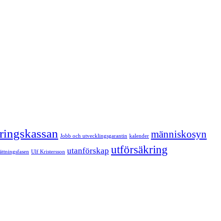
kringskassan
människosyn
Jobb och utvecklingsgarantin
kalender
utförsäkring
utanförskap
sättningsfasen
Ulf Kristersson