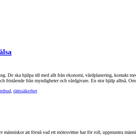
älsa
g. De ska hjälpa till med allt från ekonomi, vårdplanering, kontakt med
ch fristående från myndigheter och vårdgivare. En stor hjälp alltså. O
 ombud
,
rättssäkerhet
ler människor att förstå vad ett mötesvittne har för roll, uppmuntra män