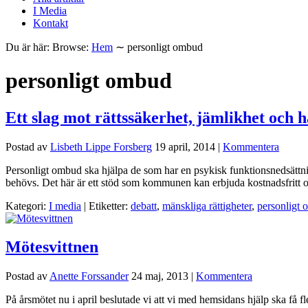
I Media
Kontakt
Du är här:
Browse:
Hem
∼
personligt ombud
personligt ombud
Ett slag mot rättssäkerhet, jämlikhet och h
Postad av
Lisbeth Lippe Forsberg
19 april, 2014
|
Kommentera
Personligt ombud ska hjälpa de som har en psykisk funktionsnedsättnin
behövs. Det här är ett stöd som kommunen kan erbjuda kostnadsfritt o
Kategori:
I media
| Etiketter:
debatt
,
mänskliga rättigheter
,
personligt
Mötesvittnen
Postad av
Anette Forssander
24 maj, 2013
|
Kommentera
På årsmötet nu i april beslutade vi att vi med hemsidans hjälp ska få f