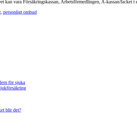
Det kan vara Försäkringskassan, Arbetsförmedlingen, A-kassan/facket 
r
,
personligt ombud
blem för sjuka
sjukförsäkring
et blir det?