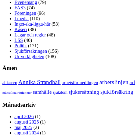
Evenemang
(79)
FAS3
(74)
Föreningen
(96)
I media
(110)
Inget-ska-ligga-här
(53)
Kåseri
(38)
Lagar och regler
(48)
LSS
(40)
Politik
(171)
Sjukförsäkringen
(156)
Ur verkligheten
(108)
Ämen
arbetslinjen
Annika Strandhäll
ar
arbetsförmedlingen
alliansen
sjukförsäkring
samhälle
sjukersättning
sjukdom
mänskliga rättigheter
Månadsarkiv
april 2026
(1)
augusti 2025
(1)
maj 2025
(2)
augusti 2024
(1)