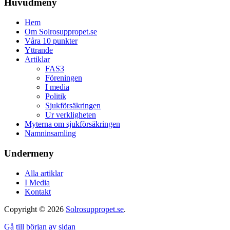
Huvudmeny
Hem
Om Solrosuppropet.se
Våra 10 punkter
Yttrande
Artiklar
FAS3
Föreningen
I media
Politik
Sjukförsäkringen
Ur verkligheten
Myterna om sjukförsäkringen
Namninsamling
Undermeny
Alla artiklar
I Media
Kontakt
Copyright © 2026
Solrosuppropet.se
.
Gå till början av sidan