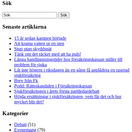
Sök
Senaste artiklarna
15 år sedan kampen började
Att krama vatten ur en sten
Stup utan skyddsnät
Tänk om det räcker med att ha puls!
Långa handläggningstider hos försäkringskassan ställer till
problem för sjuka
Låt inte högern i riksdagen än en gång få applådera en raserad
sjukförsäkring
Brev från Fk
Podd: Rättsskandalen i Försäkringskassan
Sjukförsäkringen i årets första partiledardebatt
Höjda ersättningar i sjukförsäkringen, vem får det och hur
mycket blir det?
Kategorier
Debatt
(51)
Evenemang
(79)