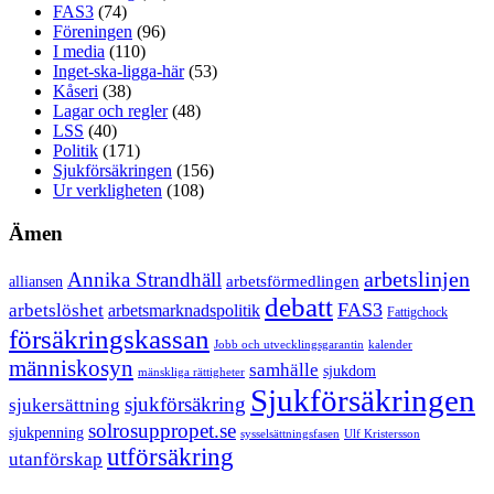
FAS3
(74)
Föreningen
(96)
I media
(110)
Inget-ska-ligga-här
(53)
Kåseri
(38)
Lagar och regler
(48)
LSS
(40)
Politik
(171)
Sjukförsäkringen
(156)
Ur verkligheten
(108)
Ämen
arbetslinjen
Annika Strandhäll
arbetsförmedlingen
alliansen
debatt
FAS3
arbetslöshet
arbetsmarknadspolitik
Fattigchock
försäkringskassan
Jobb och utvecklingsgarantin
kalender
människosyn
samhälle
sjukdom
mänskliga rättigheter
Sjukförsäkringen
sjukförsäkring
sjukersättning
solrosuppropet.se
sjukpenning
sysselsättningsfasen
Ulf Kristersson
utförsäkring
utanförskap