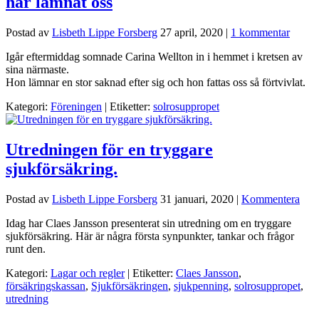
har lämnat oss
Postad av
Lisbeth Lippe Forsberg
27 april, 2020
|
1 kommentar
Igår eftermiddag somnade Carina Wellton in i hemmet i kretsen av
sina närmaste.
Hon lämnar en stor saknad efter sig och hon fattas oss så förtvivlat.
Kategori:
Föreningen
| Etiketter:
solrosuppropet
Utredningen för en tryggare
sjukförsäkring.
Postad av
Lisbeth Lippe Forsberg
31 januari, 2020
|
Kommentera
Idag har Claes Jansson presenterat sin utredning om en tryggare
sjukförsäkring. Här är några första synpunkter, tankar och frågor
runt den.
Kategori:
Lagar och regler
| Etiketter:
Claes Jansson
,
försäkringskassan
,
Sjukförsäkringen
,
sjukpenning
,
solrosuppropet
,
utredning