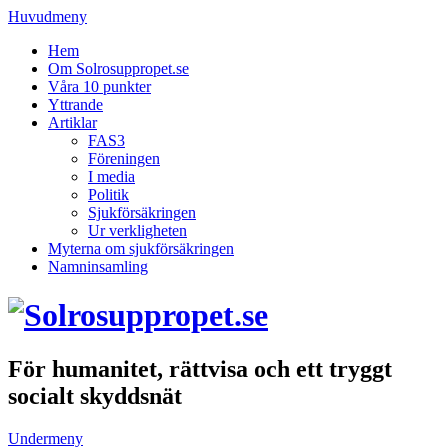
Huvudmeny
Hem
Om Solrosuppropet.se
Våra 10 punkter
Yttrande
Artiklar
FAS3
Föreningen
I media
Politik
Sjukförsäkringen
Ur verkligheten
Myterna om sjukförsäkringen
Namninsamling
För humanitet, rättvisa och ett tryggt
socialt skyddsnät
Undermeny