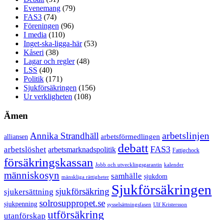
Evenemang
(79)
FAS3
(74)
Föreningen
(96)
I media
(110)
Inget-ska-ligga-här
(53)
Kåseri
(38)
Lagar och regler
(48)
LSS
(40)
Politik
(171)
Sjukförsäkringen
(156)
Ur verkligheten
(108)
Ämen
arbetslinjen
Annika Strandhäll
arbetsförmedlingen
alliansen
debatt
FAS3
arbetslöshet
arbetsmarknadspolitik
Fattigchock
försäkringskassan
Jobb och utvecklingsgarantin
kalender
människosyn
samhälle
sjukdom
mänskliga rättigheter
Sjukförsäkringen
sjukförsäkring
sjukersättning
solrosuppropet.se
sjukpenning
sysselsättningsfasen
Ulf Kristersson
utförsäkring
utanförskap