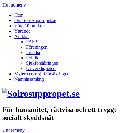
Huvudmeny
Hem
Om Solrosuppropet.se
Våra 10 punkter
Yttrande
Artiklar
FAS3
Föreningen
I media
Politik
Sjukförsäkringen
Ur verkligheten
Myterna om sjukförsäkringen
Namninsamling
För humanitet, rättvisa och ett tryggt
socialt skyddsnät
Undermeny