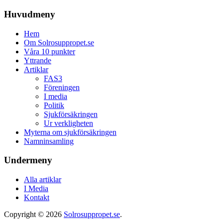
Huvudmeny
Hem
Om Solrosuppropet.se
Våra 10 punkter
Yttrande
Artiklar
FAS3
Föreningen
I media
Politik
Sjukförsäkringen
Ur verkligheten
Myterna om sjukförsäkringen
Namninsamling
Undermeny
Alla artiklar
I Media
Kontakt
Copyright © 2026
Solrosuppropet.se
.