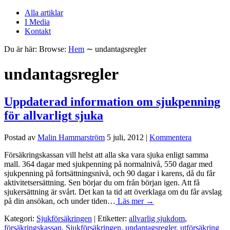
Alla artiklar
I Media
Kontakt
Du är här:
Browse:
Hem
∼
undantagsregler
undantagsregler
Uppdaterad information om sjukpenning
för allvarligt sjuka
Postad av
Malin Hammarström
5 juli, 2012
|
Kommentera
Försäkringskassan vill helst att alla ska vara sjuka enligt samma
mall. 364 dagar med sjukpenning på normalnivå, 550 dagar med
sjukpenning på fortsättningsnivå, och 90 dagar i karens, då du får
aktivitetsersättning. Sen börjar du om från början igen. Att få
sjukersättning är svårt. Det kan ta tid att överklaga om du får avslag
på din ansökan, och under tiden…
Läs mer →
Kategori:
Sjukförsäkringen
| Etiketter:
allvarlig sjukdom
,
försäkringskassan
,
Sjukförsäkringen
,
undantagsregler
,
utförsäkring