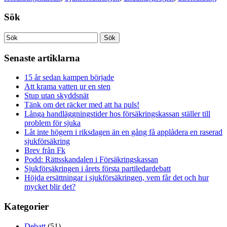
Sök
Senaste artiklarna
15 år sedan kampen började
Att krama vatten ur en sten
Stup utan skyddsnät
Tänk om det räcker med att ha puls!
Långa handläggningstider hos försäkringskassan ställer till
problem för sjuka
Låt inte högern i riksdagen än en gång få applådera en raserad
sjukförsäkring
Brev från Fk
Podd: Rättsskandalen i Försäkringskassan
Sjukförsäkringen i årets första partiledardebatt
Höjda ersättningar i sjukförsäkringen, vem får det och hur
mycket blir det?
Kategorier
Debatt
(51)