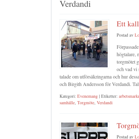
Verdandi
Ett kal
Postad av
Lo
Förpassade 
högtalare, 
torgmötet g
och vad vi 
talade om utförsäkringarna och hur dess
och Birgith Andersson för Verdandi. Ta
Kategori:
Evenemang
| Etiketter:
arbetsmarkn
samhälle
,
Torgmöte
,
Verdandi
Torgmö
Postad av
Lo