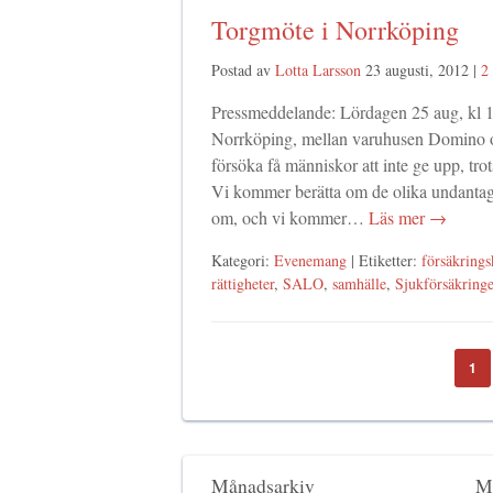
Torgmöte i Norrköping
Postad av
Lotta Larsson
23 augusti, 2012
|
2
Pressmeddelande: Lördagen 25 aug, kl 11
Norrköping, mellan varuhusen Domino o
försöka få människor att inte ge upp, trot
Vi kommer berätta om de olika undantags
om, och vi kommer…
Läs mer →
Kategori:
Evenemang
| Etiketter:
försäkrings
rättigheter
,
SALO
,
samhälle
,
Sjukförsäkring
1
Månadsarkiv
M