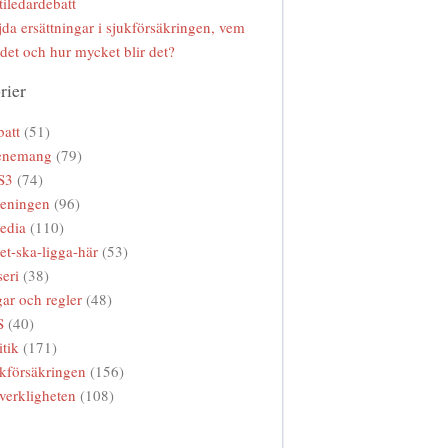
tiledardebatt
da ersättningar i sjukförsäkringen, vem
 det och hur mycket blir det?
rier
att
(51)
enemang
(79)
S3
(74)
reningen
(96)
edia
(110)
et-ska-ligga-här
(53)
eri
(38)
ar och regler
(48)
S
(40)
itik
(171)
kförsäkringen
(156)
verkligheten
(108)