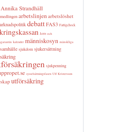
Annika Strandhäll
arbetslinjen
arbetslöshet
rmedlingen
debatt
FAS3
arknadspolitik
Fattigchock
äkringskassan
Jobb och
människosyn
sgarantin
mänskliga
kalender
samhälle
sjukersättning
sjukdom
rsäkring
försäkringen
sjukpenning
uppropet.se
sysselsättningsfasen
Ulf Kristersson
utförsäkring
rskap