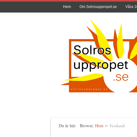
Hem
Om Solrosuppropet.se
Våra 1
Du är här:
Browse:
Hem
∼
Verdandi