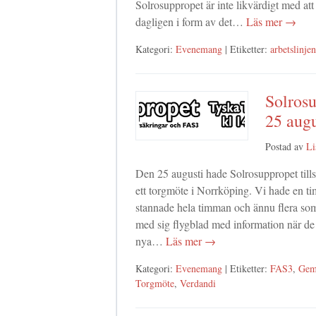
Solrosuppropet är inte likvärdigt med att
dagligen i form av det…
Läs mer →
Kategori:
Evenemang
| Etiketter:
arbetslinjen
Solros
25 augu
Postad av
Li
Den 25 augusti hade Solrosuppropet t
ett torgmöte i Norrköping. Vi hade en t
stannade hela timman och ännu flera som 
med sig flygblad med information när de 
nya…
Läs mer →
Kategori:
Evenemang
| Etiketter:
FAS3
,
Gem
Torgmöte
,
Verdandi