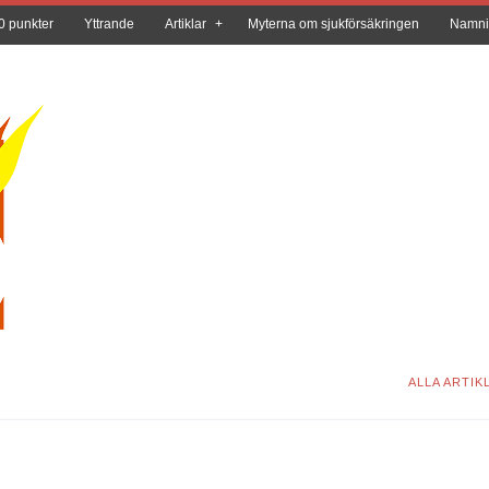
0 punkter
Yttrande
Artiklar
Myterna om sjukförsäkringen
Namni
ALLA ARTIK