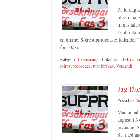
På lördag k
tillsamman
finnas tala
Penttii Sal
en timme. Solrosuppropet.ses kalender “
för 100kr.
Kategori:
Evenemang
| Etiketter:
arbetsmarkn
solrosuppropet.se
,
utanförskap
,
Verdandi
Jag låt
Postad av
Su
Med anledn
augusti i N
invånare. S
Så, med and