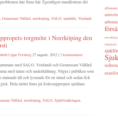
 problemen inte finns här. Egentligen manifesteras det
alliansen
arbetsfö
,
Gemensam Välfärd
,
norrköping
,
SALO
,
samhälle
,
Verdandi
arbetsm
förs
uppropets torgmöte i Norrköping den
utveckling
sti
rättigheter
sjukfö
Sjuk
sbeth Lippe Forsberg
27 augusti, 2012
|
2 kommentarer
solros
illsammans med SALO, Verdandi och Gemensam Välfärd
imma med talare och underhållning. Några i publiken som
utanfö
stannade till och lyssnade för en stund och sedan fick
gick. Hela mötet finns på Solrosuppropets sprillans
ensam Välfärd
,
norrköping
,
SALO
,
Sjukförsäkringen
,