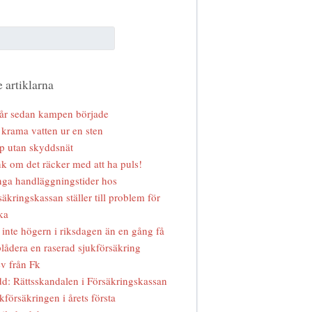
 artiklarna
år sedan kampen började
 krama vatten ur en sten
p utan skyddsnät
k om det räcker med att ha puls!
ga handläggningstider hos
säkringskassan ställer till problem för
ka
 inte högern i riksdagen än en gång få
lådera en raserad sjukförsäkring
v från Fk
d: Rättsskandalen i Försäkringskassan
kförsäkringen i årets första