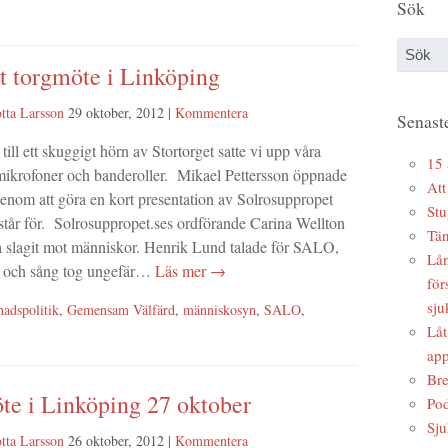
Sök
lt torgmöte i Linköping
tta Larsson
29 oktober, 2012
|
Kommentera
Senaste
till ett skuggigt hörn av Stortorget satte vi upp våra
15 
mikrofoner och banderoller. Mikael Pettersson öppnade
Att
enom att göra en kort presentation av Solrosuppropet
Stu
står för. Solrosuppropet.ses ordförande Carina Wellton
Tän
a slagit mot människor. Henrik Lund talade för SALO,
Lån
l och sång tog ungefär…
Läs mer →
för
sju
adspolitik
,
Gemensam Välfärd
,
människosyn
,
SALO
,
Låt
app
Bre
te i Linköping 27 oktober
Pod
Sju
tta Larsson
26 oktober, 2012
|
Kommentera