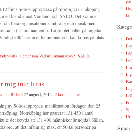
par
Höj
l 12 finns Solrosuppropet.se på Stortorget i Linköping
får
s med bland annat Verdandi och SALO. Det kommer
re från flera organisationer samt sång och musik med
Katego
menranta (“Ljuramannen”). Torgmötet håller på ungefär
Vanligt folk” kommer ha premiär och kan köpas på plats
Deb
Ev
FA
adspolitik
,
Gemensam Välfärd
,
människosyn
,
SALO
,
Fö
I m
Ing
Kås
er mig inte luras
Lag
sanne Birksjö
27 augusti, 2012
|
2 kommentarer
LS
Pol
ing av Solrosuppropets manifestation lördagen den 25
Sju
orrköping. Norrköping har passerat 131 450 i antal
Ur 
kulle det betyda att 131 400 människor är nöjda? Sällan.
ra ord, att det infann sig max. ett 50-tal personer på
Ämen