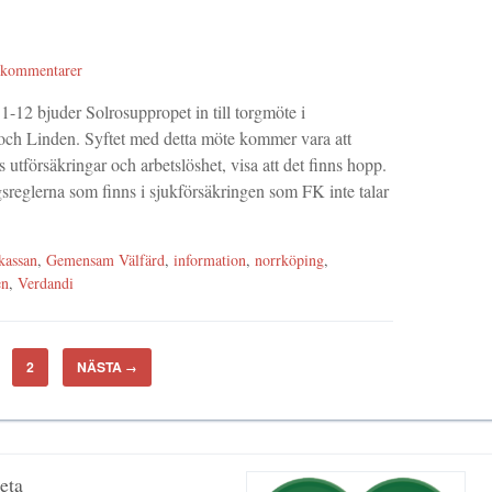
 kommentarer
-12 bjuder Solrosuppropet in till torgmöte i
ch Linden. Syftet med detta möte kommer vara att
s utförsäkringar och arbetslöshet, visa att det finns hopp.
reglerna som finns i sjukförsäkringen som FK inte talar
kassan
,
Gemensam Välfärd
,
information
,
norrköping
,
en
,
Verdandi
2
NÄSTA
→
eta