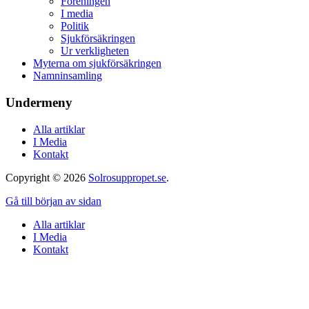
Föreningen
I media
Politik
Sjukförsäkringen
Ur verkligheten
Myterna om sjukförsäkringen
Namninsamling
Undermeny
Alla artiklar
I Media
Kontakt
Copyright © 2026
Solrosuppropet.se
.
Gå till början av sidan
Alla artiklar
I Media
Kontakt