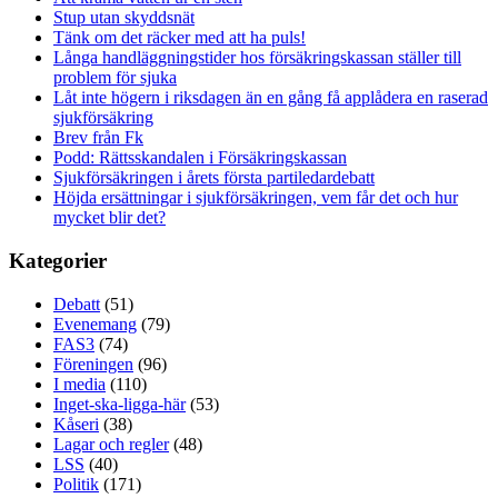
Stup utan skyddsnät
Tänk om det räcker med att ha puls!
Långa handläggningstider hos försäkringskassan ställer till
problem för sjuka
Låt inte högern i riksdagen än en gång få applådera en raserad
sjukförsäkring
Brev från Fk
Podd: Rättsskandalen i Försäkringskassan
Sjukförsäkringen i årets första partiledardebatt
Höjda ersättningar i sjukförsäkringen, vem får det och hur
mycket blir det?
Kategorier
Debatt
(51)
Evenemang
(79)
FAS3
(74)
Föreningen
(96)
I media
(110)
Inget-ska-ligga-här
(53)
Kåseri
(38)
Lagar och regler
(48)
LSS
(40)
Politik
(171)