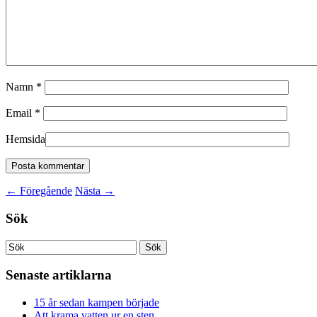
Namn
*
Email
*
Hemsida
←
Föregående
Nästa
→
Sök
Senaste artiklarna
15 år sedan kampen började
Att krama vatten ur en sten