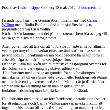
Postad av
Lisbeth Lippe Forsberg
18 maj, 2012
|
2 kommentarer
I måndags, 14 maj, var Gunnar Axén tillsammans med
Carina
Wellton
med i
Radio Ett
för att diskutera sjukförsäkringen,
programledare var Cissi Wallin
Nu har Axén kommenterat det på
moderaternas hemsida
och jag vill
också ge min syn radioprogrammet.
Axén börjar med att tala om att “
utförsäkrad
” inte är något allmänt
vedertaget uttryck utan verkar oftast användas när man avser en
person som av Försäkringskassan blivit bedömd ha någon form av
arbetsförmåga och därför nekas sjukpension.
Där är väl i alla fall Axén och mitt rättstavningsprogram överens för
det rödmarkerar varje gång jag skriver utförsäkrad.
Han fortsätter med att säga att grunden för sjukförsäkringen är att
man ska ha rätt till ersättning vid sjukdom eller funktionsnedsättning
och där är även jag överens med Axén. Men det är ju där det felar –
att man inte får ersättning fastän man är sjuk eller har
funktionsnedsättning utan faktiskt kan bli – utförsäkrad.
Han fortsätter med att säga att förr förtidspensionerade man i stället
för att rehabilitera och Carina Wellton påpekar, mycket riktigt, att
ingen blir frisk av att bli av med sin ersättning, att man börjar i fel