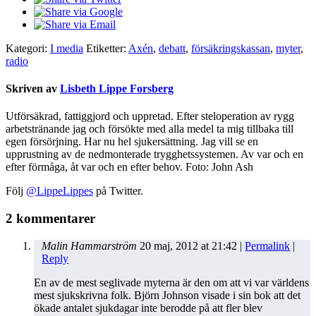
Kategori:
I media
Etiketter:
Axén
,
debatt
,
försäkringskassan
,
myter
,
radio
Skriven av
Lisbeth Lippe Forsberg
Utförsäkrad, fattiggjord och uppretad. Efter steloperation av rygg
arbetstränande jag och försökte med alla medel ta mig tillbaka till
egen försörjning. Har nu hel sjukersättning. Jag vill se en
upprustning av de nedmonterade trygghetssystemen. Av var och en
efter förmåga, åt var och en efter behov. Foto: John Ash
Följ
@LippeLippes
på Twitter.
2 kommentarer
Malin Hammarström
20 maj, 2012
at
21:42
|
Permalink
|
Reply
En av de mest seglivade myterna är den om att vi var världens
mest sjukskrivna folk. Björn Johnson visade i sin bok att det
ökade antalet sjukdagar inte berodde på att fler blev