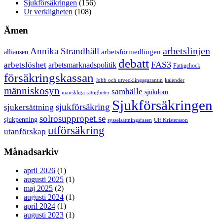
Sjukförsäkringen
(156)
Ur verkligheten
(108)
Ämen
arbetslinjen
Annika Strandhäll
arbetsförmedlingen
alliansen
debatt
FAS3
arbetslöshet
arbetsmarknadspolitik
Fattigchock
försäkringskassan
Jobb och utvecklingsgarantin
kalender
människosyn
samhälle
sjukdom
mänskliga rättigheter
Sjukförsäkringen
sjukförsäkring
sjukersättning
solrosuppropet.se
sjukpenning
sysselsättningsfasen
Ulf Kristersson
utförsäkring
utanförskap
Månadsarkiv
april 2026
(1)
augusti 2025
(1)
maj 2025
(2)
augusti 2024
(1)
april 2024
(1)
augusti 2023
(1)