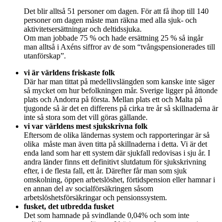
Det blir alltså 51 personer om dagen. För att få ihop till 140
personer om dagen måste man räkna med alla sjuk- och
aktivitetsersättningar och deltidssjuka.
Om man jobbade 75 % och hade ersättning 25 % så ingår
man alltså i Axéns siffror av de som “tvångspensionerades till
utanförskap”.
vi är världens friskaste folk
Där har man tittat på medellivslängden som kanske inte säger
så mycket om hur befolkningen mår. Sverige ligger på åttonde
plats och Andorra på första. Mellan plats ett och Malta på
tjugonde så är det en differens på cirka tre år så skillnaderna är
inte så stora som det vill göras gällande.
vi var världens mest sjukskrivna folk
Eftersom de olika ländernas system och rapporteringar är så
olika måste man även titta på skillnaderna i detta. Vi är det
enda land som har ett system där sjukfall redovisas i sju år. I
andra länder finns ett definitivt slutdatum för sjukskrivning
efter, i de flesta fall, ett år. Därefter får man som sjuk
omskolning, öppen arbetslöshet, förtidspension eller hamnar i
en annan del av socialförsäkringen såsom
arbetslöshetsförsäkringar och pensionssystem.
fusket, det utbredda fusket
Det som hamnade på svindlande 0,04% och som inte