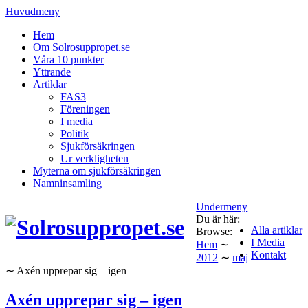
Huvudmeny
Hem
Om Solrosuppropet.se
Våra 10 punkter
Yttrande
Artiklar
FAS3
Föreningen
I media
Politik
Sjukförsäkringen
Ur verkligheten
Myterna om sjukförsäkringen
Namninsamling
Undermeny
Du är här:
Alla artiklar
Browse:
I Media
Hem
∼
Kontakt
2012
∼
maj
∼
Axén upprepar sig – igen
Axén upprepar sig – igen