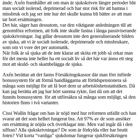
ände. Axén framhåller att om man är sjukskriven längre perioder blir
man socialt isolerad, deprimerad och har stor risk för att hamna i
missbruk och jag ser inte hur det skulle kunna bli bättre av att man
tar bort ersättningen.
Det här, säger han dessutom, var den viktigaste anledningen till att
genomföra reformen, att folk inte skulle fastna i långa passiviserande
sjukskrivningar. Jag gillar dessutom inte den generaliserande bilden
av sjuka, att vi är socialt isolerade, deprimerade och missbrukare,
som om vi vore det per automatik.
När folk är så sjuka att de inte klarar att sköta ett jobb så orkar man
för det mesta inte heller ha ett socialt liv så det här var ännu ett steg
mot att skuld- och skambelägga de sjuka.
Axén berättar att det fanns Försäkringskassor där man förr införde
bonussystem för att förmå handläggarna att förtidspensionera så
många som möjligt för att få bort dem ur arbetslöshetsstatistiken. Då
kan jag berätta att jag har hört samma rykte, fast då om att det
funnits bonussystem för att utförsäkra så många som möjligt, så den
historien finns i två varianter.
Cissi Wallin frågar om han är nöjd med hur reformen utfallit och han
svarar att det som helhet fungerat bra. Att 97% av de som ansöker
om ersättning är nöjda och överklagar inte. Men vad ingår då i den
siffran? Alla sjukskrivningar? De som är förkylda eller har brutit
foten? Vid korta “vanliga” sjukdomar fungerar sjukförsäkringen