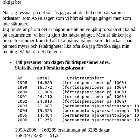
riktigt bra.
När jag lyssnar på det så slås jag av att det hela tiden är samma
ordsatser som Axén säger, som vi hört så många gånger men som
inte stämmer.
Jag funderar på om det är någon ide att än en gång försöka sticka hål
på argumenten, vi har ju gjort det några gånger. Men så tänker jag
om och kommer fram till att lika många gånger som det orkas späda
på med myter och felaktigheter lika ofta ska jag försöka säga min
mening. Så här är det då; igen.
140 personer om dagen förtidspensionerades.
Statistik från Försäkringskassan:
 År      Antal       Ersättningsform              
 1998    14.839    (förtidspensioner på 100%)     
 1999    16.772    (förtidspensioner på 100%)     
 2000    21.005    (förtidspensioner på 100%)     
 2001    24.110    (förtidspensioner på 100%)     
 2002    24.813    (förtidspensioner på 100%)     
 2003    21.687    (permanenta sjukersättningar 10
 2004    19.323    (permanenta sjukersättningar 10
 2005    14.464    (permanenta sjukersättningar 10
 2006    11.256    (permanenta sjukersättningar 10
1998-2006 = 168269 ersättningar på 3285 dagar
168269 / 3285 =
51,2