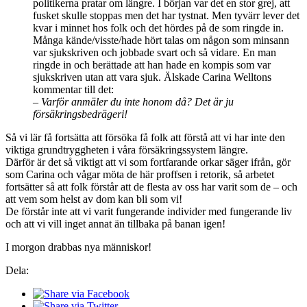
politikerna pratar om längre. I början var det en stor grej, att
fusket skulle stoppas men det har tystnat. Men tyvärr lever det
kvar i minnet hos folk och det hördes på de som ringde in.
Många kände/visste/hade hört talas om någon som minsann
var sjukskriven och jobbade svart och så vidare. En man
ringde in och berättade att han hade en kompis som var
sjukskriven utan att vara sjuk. Älskade Carina Welltons
kommentar till det:
–
Varför anmäler du inte honom då? Det är ju
försäkringsbedrägeri!
Så vi lär få fortsätta att försöka få folk att förstå att vi har inte den
viktiga grundtryggheten i våra försäkringssystem längre.
Därför är det så viktigt att vi som fortfarande orkar säger ifrån, gör
som Carina och vågar möta de här proffsen i retorik, så arbetet
fortsätter så att folk förstår att de flesta av oss har varit som de – och
att vem som helst av dom kan bli som vi!
De förstår inte att vi varit fungerande individer med fungerande liv
och att vi vill inget annat än tillbaka på banan igen!
I morgon drabbas nya människor!
Dela: