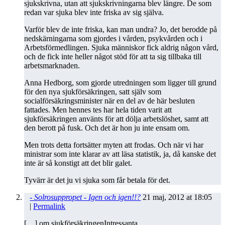
sjukskrivna, utan att sjukskrivningarna blev längre. De som
redan var sjuka blev inte friska av sig själva.
Varför blev de inte friska, kan man undra? Jo, det berodde på
nedskärningarna som gjordes i vården, psykvården och i
Arbetsförmedlingen. Sjuka människor fick aldrig någon vård,
och de fick inte heller något stöd för att ta sig tillbaka till
arbetsmarknaden.
Anna Hedborg, som gjorde utredningen som ligger till grund
för den nya sjukförsäkringen, satt själv som
socialförsäkringsminister när en del av de här besluten
fattades. Men hennes tes har hela tiden varit att
sjukförsäkringen använts för att dölja arbetslöshet, samt att
den berott på fusk. Och det är hon ju inte ensam om.
Men trots detta fortsätter myten att frodas. Och när vi har
ministrar som inte klarar av att läsa statistik, ja, då kanske det
inte är så konstigt att det blir galet.
Tyvärr är det ju vi sjuka som får betala för det.
- Solrosuppropet - Igen och igen!!?
21 maj, 2012
at
18:05
|
Permalink
[…] om sjukförsäkringenIntressanta