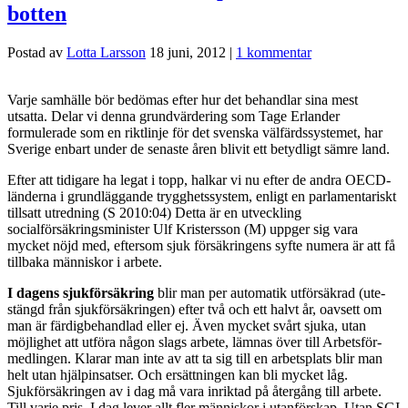
botten
Postad av
Lotta Larsson
18 juni, 2012
|
1 kommentar
Varje samhälle bör bedömas efter hur det behandlar sina mest
utsatta. Delar vi denna grundvärdering som Tage Erlander
formulerade som en riktlinje för det svenska väl­färdssystemet, har
Sverige enbart under de senaste åren blivit ett betydligt sämre land.
Efter att tidigare ha legat i topp, halkar vi nu efter de andra OECD­-
länderna i grundläggande trygghetssystem, enligt en parla­mentariskt
tillsatt utredning (S 2010:04) Detta är en utveckling
socialförsäkringsminister Ulf Kristersson (M) uppger sig vara
mycket nöjd med, eftersom sjuk­ försäkringens syfte numera är att få
tillbaka människor i arbete.
I dagens sjukförsäkring
blir man per automatik utförsäkrad (ute­
stängd från sjukförsäkringen) efter två och ett halvt år, oavsett om
man är färdigbehandlad eller ej. Även mycket svårt sjuka, utan
möjlighet att utföra någon slags arbete, lämnas över till Arbetsför­
medlingen. Klarar man inte av att ta sig till en arbetsplats blir man
helt utan hjälpinsatser. Och ersättningen kan bli mycket låg.
Sjukförsäkringen av i dag må vara inriktad på återgång till arbete.
Till varje pris. I dag lever allt fler människor i utanförskap. Utan SGI