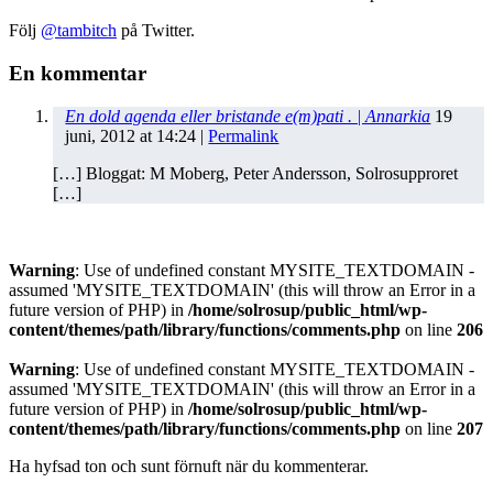
Följ
@tambitch
på Twitter.
En kommentar
En dold agenda eller bristande e(m)pati . | Annarkia
19
juni, 2012
at
14:24
|
Permalink
[…] Bloggat: M Moberg, Peter Andersson, Solrosupproret
[…]
Warning
: Use of undefined constant MYSITE_TEXTDOMAIN -
assumed 'MYSITE_TEXTDOMAIN' (this will throw an Error in a
future version of PHP) in
/home/solrosup/public_html/wp-
content/themes/path/library/functions/comments.php
on line
206
Warning
: Use of undefined constant MYSITE_TEXTDOMAIN -
assumed 'MYSITE_TEXTDOMAIN' (this will throw an Error in a
future version of PHP) in
/home/solrosup/public_html/wp-
content/themes/path/library/functions/comments.php
on line
207
Ha hyfsad ton och sunt förnuft när du kommenterar.