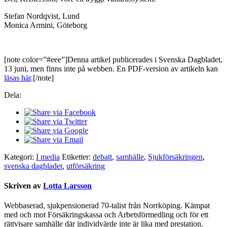
Stefan Nordqvist, Lund
Monica Armini, Göteborg
[note color=”#eee”]Denna artikel publicerades i Svenska Dagbladet,
13 juni, men finns inte på webben. En PDF-version av artikeln kan
läsas här
.[/note]
Dela:
Kategori:
I media
Etiketter:
debatt
,
samhälle
,
Sjukförsäkringen
,
svenska dagbladet
,
utförsäkring
Skriven av
Lotta Larsson
Webbaserad, sjukpensionerad 70-talist från Norrköping. Kämpat
med och mot Försäkringskassa och Arbetsförmedling och för ett
rättvisare samhälle där individvärde inte är lika med prestation.