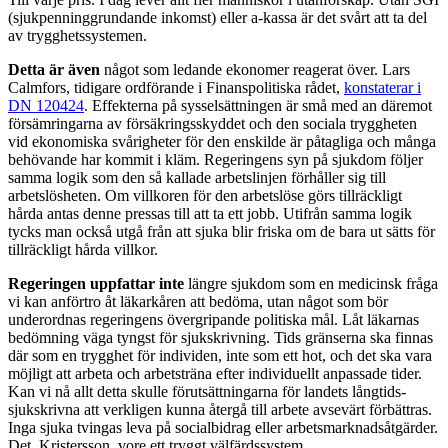
(sjukpenninggrundande in­komst) eller a­-kassa är det svårt att ta del
av trygghetssystemen.
Detta är även
något som ledande ekonomer reagerat över. Lars
Calmfors, tidigare ordförande i Finanspolitiska rådet,
konstate­rar i
DN 120424
. Effekterna på sysselsättningen är små med­ an däremot
försämringarna av försäkringsskyddet och den soci­ala tryggheten
vid ekonomiska svårigheter för den enskilde är påtagliga och många
behövande har kommit i kläm. Regeringens syn på sjukdom följer
samma logik som den så kallade arbetslinjen förhåller sig till
arbetslösheten. Om villkoren för den arbetslöse görs tillräckligt
hårda antas denne pressas till att ta ett jobb. Utifrån samma logik
tycks man också utgå från att sjuka blir friska om de bara ut­ sätts för
tillräckligt hårda villkor.
Regeringen uppfattar inte
längre sjukdom som en medicinsk fråga
vi kan anförtro åt läkarkåren att bedöma, utan något som bör
underordnas regeringens över­gripande politiska mål. Låt läkarnas
bedömning väga tyngst för sjukskrivning. Tids­ gränserna ska finnas
där som en trygghet för individen, inte som ett hot, och det ska vara
möjligt att arbeta och arbetsträna efter individuellt anpassade tider.
Kan vi nå allt detta skulle förutsättningarna för landets långtids­
sjukskrivna att verkligen kunna återgå till arbete avsevärt förbätt­ras.
Inga sjuka tvingas leva på socialbidrag eller arbetsmark­nadsåtgärder.
Det, Kristersson, vore ett tryggt välfärdssystem.