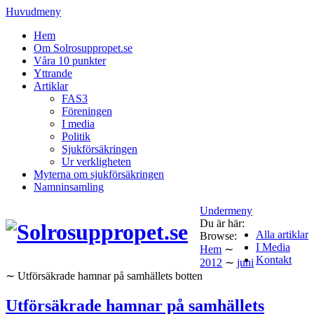
Huvudmeny
Hem
Om Solrosuppropet.se
Våra 10 punkter
Yttrande
Artiklar
FAS3
Föreningen
I media
Politik
Sjukförsäkringen
Ur verkligheten
Myterna om sjukförsäkringen
Namninsamling
Undermeny
Du är här:
Alla artiklar
Browse:
I Media
Hem
∼
Kontakt
2012
∼
juni
∼
Utförsäkrade hamnar på samhällets botten
Utförsäkrade hamnar på samhällets