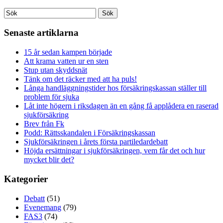
Senaste artiklarna
15 år sedan kampen började
Att krama vatten ur en sten
Stup utan skyddsnät
Tänk om det räcker med att ha puls!
Långa handläggningstider hos försäkringskassan ställer till
problem för sjuka
Låt inte högern i riksdagen än en gång få applådera en raserad
sjukförsäkring
Brev från Fk
Podd: Rättsskandalen i Försäkringskassan
Sjukförsäkringen i årets första partiledardebatt
Höjda ersättningar i sjukförsäkringen, vem får det och hur
mycket blir det?
Kategorier
Debatt
(51)
Evenemang
(79)
FAS3
(74)