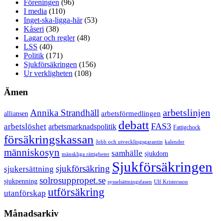
Föreningen
(96)
I media
(110)
Inget-ska-ligga-här
(53)
Kåseri
(38)
Lagar och regler
(48)
LSS
(40)
Politik
(171)
Sjukförsäkringen
(156)
Ur verkligheten
(108)
Ämen
arbetslinjen
Annika Strandhäll
arbetsförmedlingen
alliansen
debatt
FAS3
arbetslöshet
arbetsmarknadspolitik
Fattigchock
försäkringskassan
Jobb och utvecklingsgarantin
kalender
människosyn
samhälle
sjukdom
mänskliga rättigheter
Sjukförsäkringen
sjukförsäkring
sjukersättning
solrosuppropet.se
sjukpenning
sysselsättningsfasen
Ulf Kristersson
utförsäkring
utanförskap
Månadsarkiv