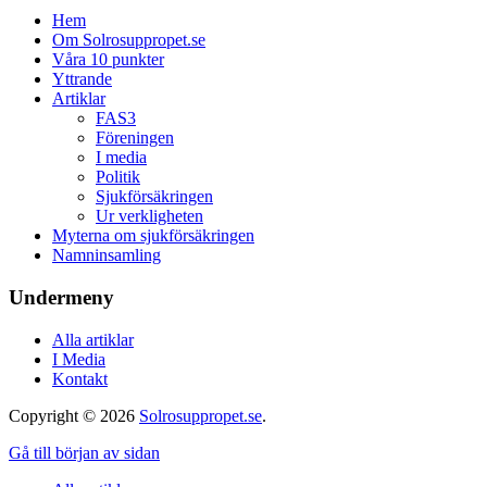
Hem
Om Solrosuppropet.se
Våra 10 punkter
Yttrande
Artiklar
FAS3
Föreningen
I media
Politik
Sjukförsäkringen
Ur verkligheten
Myterna om sjukförsäkringen
Namninsamling
Undermeny
Alla artiklar
I Media
Kontakt
Copyright © 2026
Solrosuppropet.se
.
Gå till början av sidan