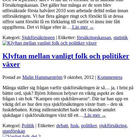
Försäkringskassan. Det gäller hur många av de som blev
utförsäkrade första halvåret 2010 som arbetade deltid redan innan
utförsäkringen. Vi har flera gånger ringt och försökt få ut dessa
siffror samt försökt få en förklaring till varför vi ännu inte fått
uppgifterna. Det vi frågar efter är…
Läs mer →
Kategori:
Sjukförsäkringen
| Etiketter:
försäkringskassan
,
statistik
Klyftan mellan vanligt folk och politiker
växer
Postad av
Malin Hammarström
9 oktober, 2012
|
Kommentera
Många ställer sig frågan varför sjukförsäkringen är så… ja, i brist på
bättre ord, sjuk? Björn Johnson belyser en viktig aspekt av den
frågan i sin bok “Kampen om sjukfrånvaron“. Där tar han upp en
viktig del av hur den nya sjukförsäkringen växte fram – den sk
fuskdebatten. Kring millenieskiftet hade det ökande antalet
sjukdagar i sjukförsäkringen växt till ett…
Läs mer →
Kategori:
Politik
| Etiketter:
debatt
,
fusk
,
politiker
,
sjukförsäkring
,
utanförskap