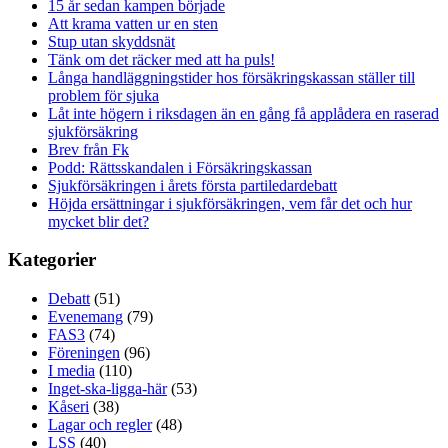
15 år sedan kampen började
Att krama vatten ur en sten
Stup utan skyddsnät
Tänk om det räcker med att ha puls!
Långa handläggningstider hos försäkringskassan ställer till
problem för sjuka
Låt inte högern i riksdagen än en gång få applådera en raserad
sjukförsäkring
Brev från Fk
Podd: Rättsskandalen i Försäkringskassan
Sjukförsäkringen i årets första partiledardebatt
Höjda ersättningar i sjukförsäkringen, vem får det och hur
mycket blir det?
Kategorier
Debatt
(51)
Evenemang
(79)
FAS3
(74)
Föreningen
(96)
I media
(110)
Inget-ska-ligga-här
(53)
Kåseri
(38)
Lagar och regler
(48)
LSS
(40)