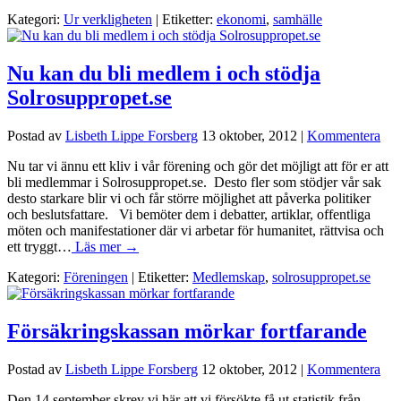
Kategori:
Ur verkligheten
| Etiketter:
ekonomi
,
samhälle
Nu kan du bli medlem i och stödja
Solrosuppropet.se
Postad av
Lisbeth Lippe Forsberg
13 oktober, 2012
|
Kommentera
Nu tar vi ännu ett kliv i vår förening och gör det möjligt att för er att
bli medlemmar i Solrosuppropet.se. Desto fler som stödjer vår sak
desto starkare blir vi och får större möjlighet att påverka politiker
och beslutsfattare. Vi bemöter dem i debatter, artiklar, offentliga
möten och manifestationer där vi arbetar för humanitet, rättvisa och
ett tryggt…
Läs mer →
Kategori:
Föreningen
| Etiketter:
Medlemskap
,
solrosuppropet.se
Försäkringskassan mörkar fortfarande
Postad av
Lisbeth Lippe Forsberg
12 oktober, 2012
|
Kommentera
Den 14 september skrev vi här att vi försökte få ut statistik från