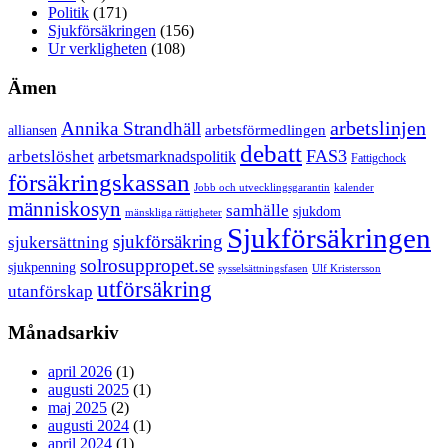
Politik
(171)
Sjukförsäkringen
(156)
Ur verkligheten
(108)
Ämen
arbetslinjen
Annika Strandhäll
arbetsförmedlingen
alliansen
debatt
FAS3
arbetslöshet
arbetsmarknadspolitik
Fattigchock
försäkringskassan
Jobb och utvecklingsgarantin
kalender
människosyn
samhälle
sjukdom
mänskliga rättigheter
Sjukförsäkringen
sjukförsäkring
sjukersättning
solrosuppropet.se
sjukpenning
sysselsättningsfasen
Ulf Kristersson
utförsäkring
utanförskap
Månadsarkiv
april 2026
(1)
augusti 2025
(1)
maj 2025
(2)
augusti 2024
(1)
april 2024
(1)