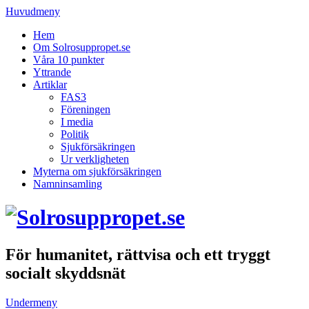
Huvudmeny
Hem
Om Solrosuppropet.se
Våra 10 punkter
Yttrande
Artiklar
FAS3
Föreningen
I media
Politik
Sjukförsäkringen
Ur verkligheten
Myterna om sjukförsäkringen
Namninsamling
För humanitet, rättvisa och ett tryggt
socialt skyddsnät
Undermeny