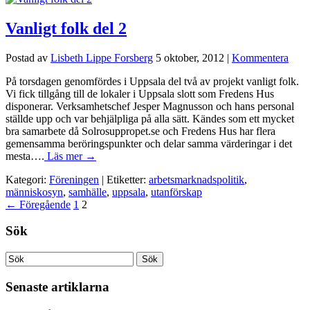
Vanligt folk del 2
Postad av
Lisbeth Lippe Forsberg
5 oktober, 2012
|
Kommentera
På torsdagen genomfördes i Uppsala del två av projekt vanligt folk.
Vi fick tillgång till de lokaler i Uppsala slott som Fredens Hus
disponerar. Verksamhetschef Jesper Magnusson och hans personal
ställde upp och var behjälpliga på alla sätt. Kändes som ett mycket
bra samarbete då Solrosuppropet.se och Fredens Hus har flera
gemensamma beröringspunkter och delar samma värderingar i det
mesta….
Läs mer →
Kategori:
Föreningen
| Etiketter:
arbetsmarknadspolitik
,
människosyn
,
samhälle
,
uppsala
,
utanförskap
←
Föregående
1
2
Sök
Senaste artiklarna