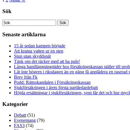
Sök
Senaste artiklarna
15 år sedan kampen började
Att krama vatten ur en sten
Stup utan skyddsnät
Tänk om det räcker med att ha puls!
Långa handläggningstider hos försäkringskassan ställer till pro
Låt inte högern i riksdagen än en gång få applådera en raserad 
Brev från Fk
Podd: Rättsskandalen i Försäkringskassan
Sjukförsäkringen i årets första partiledardebatt
Höjda ersättningar i sjukförsäkringen, vem får det och hur myck
Kategorier
Debatt
(51)
Evenemang
(79)
FAS3
(74)