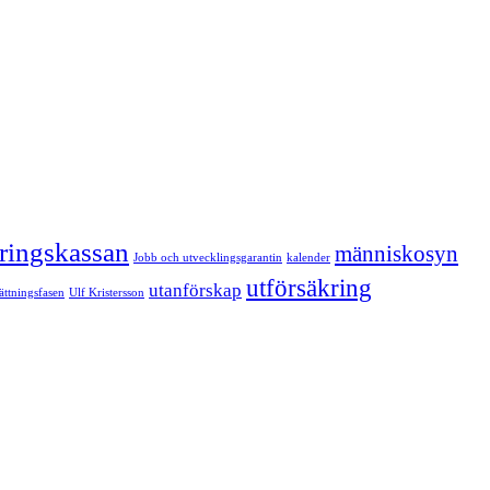
kringskassan
människosyn
Jobb och utvecklingsgarantin
kalender
utförsäkring
utanförskap
sättningsfasen
Ulf Kristersson