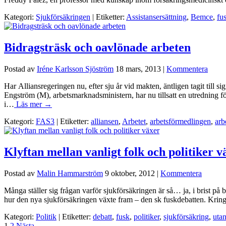
Kategori:
Sjukförsäkringen
| Etiketter:
Assistansersättning
,
Bemce
,
fu
Bidragsträsk och oavlönade arbeten
Postad av
Iréne Karlsson Sjöström
18 mars, 2013
|
Kommentera
Har Alliansregeringen nu, efter sju år vid makten, äntligen tagit till s
Engström (M), arbetsmarknadsministern, har nu tillsatt en utredning fö
i…
Läs mer →
Kategori:
FAS3
| Etiketter:
alliansen
,
Arbetet
,
arbetsförmedlingen
,
arb
Klyftan mellan vanligt folk och politiker v
Postad av
Malin Hammarström
9 oktober, 2012
|
Kommentera
Många ställer sig frågan varför sjukförsäkringen är så… ja, i brist på
hur den nya sjukförsäkringen växte fram – den sk fuskdebatten. Kring m
Kategori:
Politik
| Etiketter:
debatt
,
fusk
,
politiker
,
sjukförsäkring
,
uta
1
2
Nästa
→