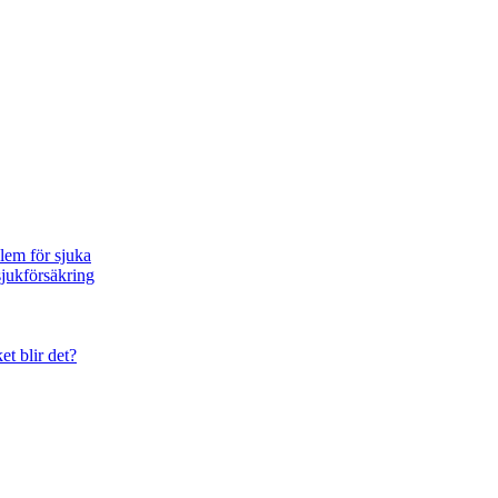
blem för sjuka
sjukförsäkring
et blir det?