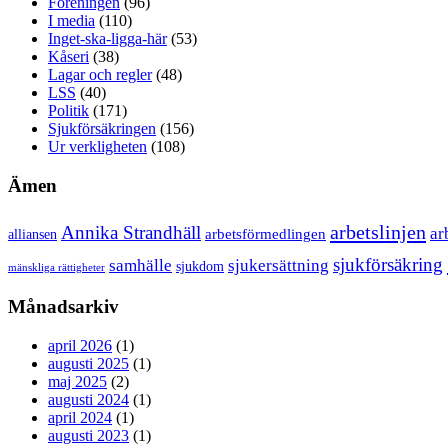
Föreningen
(96)
I media
(110)
Inget-ska-ligga-här
(53)
Kåseri
(38)
Lagar och regler
(48)
LSS
(40)
Politik
(171)
Sjukförsäkringen
(156)
Ur verkligheten
(108)
Ämen
arbetslinjen
Annika Strandhäll
ar
arbetsförmedlingen
alliansen
sjukförsäkring
samhälle
sjukersättning
sjukdom
mänskliga rättigheter
Månadsarkiv
april 2026
(1)
augusti 2025
(1)
maj 2025
(2)
augusti 2024
(1)
april 2024
(1)
augusti 2023
(1)