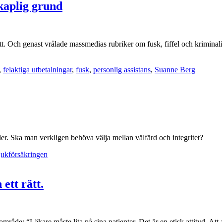
kaplig grund
t. Och genast vrålade massmedias rubriker om fusk, fiffel och kriminali
,
felaktiga utbetalningar
,
fusk
,
personlig assistans
,
Suanne Berg
ler. Ska man verkligen behöva välja mellan välfärd och integritet?
jukförsäkringen
ett rätt.
de: “Läkare måste lita på sina patienter. Det är en etisk attityd. Att a