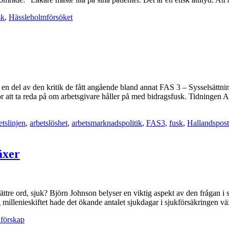
sk
,
Hässleholmförsöket
ig en del av den kritik de fått angående bland annat FAS 3 – Sysselsättni
r att ta reda på om arbetsgivare håller på med bidragsfusk. Tidningen A
etslinjen
,
arbetslöshet
,
arbetsmarknadspolitik
,
FAS3
,
fusk
,
Hallandspos
äxer
 bättre ord, sjuk? Björn Johnson belyser en viktig aspekt av den frågan
illenieskiftet hade det ökande antalet sjukdagar i sjukförsäkringen väx
nförskap