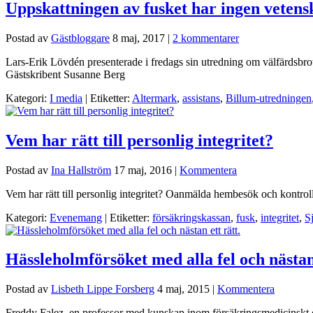
Uppskattningen av fusket har ingen vetens
Postad av
Gästbloggare
8 maj, 2017
|
2 kommentarer
Lars-Erik Lövdén presenterade i fredags sin utredning om välfärdsbrot
Gästskribent Susanne Berg
Kategori:
I media
| Etiketter:
Altermark
,
assistans
,
Billum-utredningen
Vem har rätt till personlig integritet?
Postad av
Ina Hallström
17 maj, 2016
|
Kommentera
Vem har rätt till personlig integritet? Oanmälda hembesök och kontrol
Kategori:
Evenemang
| Etiketter:
försäkringskassan
,
fusk
,
integritet
,
S
Hässleholmförsöket med alla fel och nästan 
Postad av
Lisbeth Lippe Forsberg
4 maj, 2015
|
Kommentera
Freddy Falez, en professor med kunskap inom försäkringsmedicinskt områ