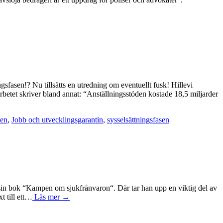
ngsfasen!? Nu tillsätts en utredning om eventuellt fusk! Hillevi
rbetet skriver bland annat: “Anställningsstöden kostade 18,5 miljarder
ten
,
Jobb och utvecklingsgarantin
,
sysselsättningsfasen
 i sin bok “Kampen om sjukfrånvaron“. Där tar han upp en viktig del av
t till ett…
Läs mer →