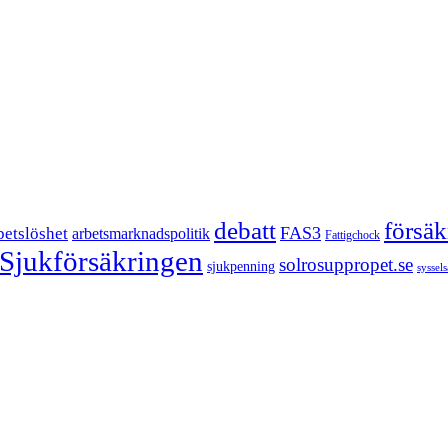
försä
debatt
FAS3
betslöshet
arbetsmarknadspolitik
Fattigchock
Sjukförsäkringen
solrosuppropet.se
sjukpenning
syssel