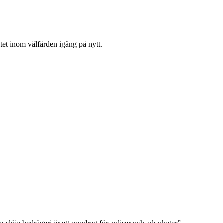
tet inom välfärden igång på nytt.
vslöja bedrägeri är ett uppdrag för poliser och advokater”.