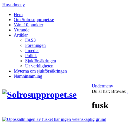
Huvudmeny
Hem
Om Solrosuppropet.se
Våra 10 punkter
Yttrande
Artiklar
FAS3
Föreningen
I media
Politik
Sjukförsäkringen
Ur verkligheten
Myterna om sjukförsäkringen
Namninsamling
Undermeny
Du är här:
Browse:
fusk