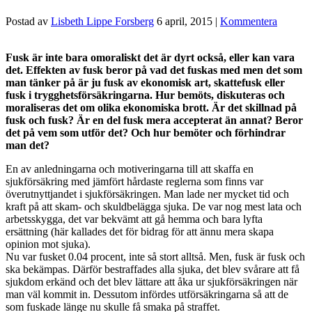
Postad av
Lisbeth Lippe Forsberg
6 april, 2015
|
Kommentera
Fusk är inte bara omoraliskt det är dyrt också, eller kan vara
det. Effekten av fusk beror på vad det fuskas med men det som
man tänker på är ju fusk av ekonomisk art, skattefusk eller
fusk i trygghetsförsäkringarna. Hur bemöts, diskuteras och
moraliseras det om olika ekonomiska brott. Är det skillnad på
fusk och fusk? Är en del fusk mera accepterat än annat? Beror
det på vem som utför det? Och hur bemöter och förhindrar
man det?
En av anledningarna och motiveringarna till att skaffa en
sjukförsäkring med jämfört hårdaste reglerna som finns var
överutnyttjandet i sjukförsäkringen. Man lade ner mycket tid och
kraft på att skam- och skuldbelägga sjuka. De var nog mest lata och
arbetsskygga, det var bekvämt att gå hemma och bara lyfta
ersättning (här kallades det för bidrag för att ännu mera skapa
opinion mot sjuka).
Nu var fusket 0.04 procent, inte så stort alltså. Men, fusk är fusk och
ska bekämpas. Därför bestraffades alla sjuka, det blev svårare att få
sjukdom erkänd och det blev lättare att åka ur sjukförsäkringen när
man väl kommit in. Dessutom infördes utförsäkringarna så att de
som fuskade länge nu skulle få smaka på straffet.