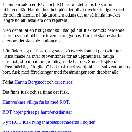
En annan sak med RUT och ROT är att det finns fusk inom
bidragen där. Har det inte helt plötsligt blivit mycket billigare med
rör och elmaterial på fakturorna medans det tar så himla mycket
längre tid att installera och reparera?
Men det är iaf en riktigt stor skillnad på hur fusk bemöts beroende
på vem som drabbas och vem som gynnas. Om det ska bestraffas
eller om det ska subventioneras.
Här tänker jag nu fuska, jag snor två tweets från ett par twittrare.
“Rika måste ha kvar subventioner för att uppmuntras, fattiga
däremot jobbar hårdare ju fattigare de har det. Sån är logiken.”
“Den märkliga “logiken” i att fusk med svartjobb ska subventioneras
bort, fusk med försäkringar med försämringar som drabbar alla”
Förlåt
Hanna Bergstedt
och
erik nises
!
Det finns fusk och så finns det fusk.
Hantverkare villiga fuska med ROT.
ROT höjer priset på hantverkstjänster.
Nytt ROT-fusk tvingar arbetskostnaderna i höjden.