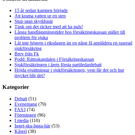
15 år sedan kampen började
Att krama vatten ur en sten
Stup utan skyddsnät
Tänk om det räcker med att ha puls!
Långa handläggningstider hos försäkringskassan ställer till
problem för sjuka
Låt inte högern i riksdagen än en gång få applådera en raserad
sjukförsäkring
Brev från Fk
Podd: Rättsskandalen i Försäkringskassan
Sjukförsäkringen i årets första partiledardebatt
Höjda ersättningar i sjukförsäkringen, vem får det och hur
mycket blir det?
Kategorier
Debatt
(51)
Evenemang
(79)
FAS3
(74)
Föreningen
(96)
I media
(110)
Inget-ska-ligga-här
(53)
Kåseri
(38)