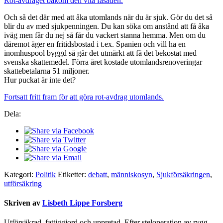
Rot-avdraget bakom den vita fasaden.
Och så det där med att åka utomlands när du är sjuk. Gör du det så
blir du av med sjukpenningen. Du kan söka om anstånd att få åka
iväg men får du nej så får du vackert stanna hemma. Men om du
däremot äger en fritidsbostad i t.ex. Spanien och vill ha en
inomhuspool byggd så går det utmärkt att få det bekostat med
svenska skattemedel. Förra året kostade utomlandsrenoveringar
skattebetalarna 51 miljoner.
Hur puckat är inte det?
Fortsatt fritt fram för att göra rot-avdrag utomlands.
Dela:
Kategori:
Politik
Etiketter:
debatt
,
människosyn
,
Sjukförsäkringen
,
utförsäkring
Skriven av
Lisbeth Lippe Forsberg
Utförsäkrad, fattiggjord och uppretad. Efter steloperation av rygg