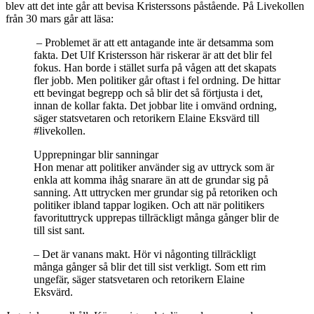
blev att det inte går att bevisa Kristerssons påstående. På Livekollen
från 30 mars går att läsa:
– Problemet är att ett antagande inte är detsamma som
fakta. Det Ulf Kristersson här riskerar är att det blir fel
fokus. Han borde i stället surfa på vågen att det skapats
fler jobb. Men politiker går oftast i fel ordning. De hittar
ett bevingat begrepp och så blir det så förtjusta i det,
innan de kollar fakta. Det jobbar lite i omvänd ordning,
säger statsvetaren och retorikern Elaine Eksvärd till
#livekollen.
Upprepningar blir sanningar
Hon menar att politiker använder sig av uttryck som är
enkla att komma ihåg snarare än att de grundar sig på
sanning. Att uttrycken mer grundar sig på retoriken och
politiker ibland tappar logiken. Och att när politikers
favorituttryck upprepas tillräckligt många gånger blir de
till sist sant.
– Det är vanans makt. Hör vi någonting tillräckligt
många gånger så blir det till sist verkligt. Som ett rim
ungefär, säger statsvetaren och retorikern Elaine
Eksvärd.