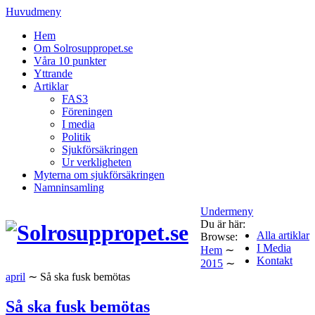
Huvudmeny
Hem
Om Solrosuppropet.se
Våra 10 punkter
Yttrande
Artiklar
FAS3
Föreningen
I media
Politik
Sjukförsäkringen
Ur verkligheten
Myterna om sjukförsäkringen
Namninsamling
Undermeny
Du är här:
Alla artiklar
Browse:
I Media
Hem
∼
Kontakt
2015
∼
april
∼
Så ska fusk bemötas
Så ska fusk bemötas