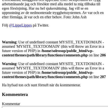
arbetstränande jag och försökte med alla medel ta mig tillbaka till
egen försörjning. Har nu hel sjukersättning. Jag vill se en
upprustning av de nedmonterade trygghetssystemen. Av var och en
efter förmåga, åt var och en efter behov. Foto: John Ash
Följ
@LippeLippes
på Twitter.
Warning
: Use of undefined constant MYSITE_TEXTDOMAIN -
assumed 'MYSITE_TEXTDOMAIN' (this will throw an Error in a
future version of PHP) in
/home/solrosup/public_html/wp-
content/themes/path/library/functions/comments.php
on line
206
Warning
: Use of undefined constant MYSITE_TEXTDOMAIN -
assumed 'MYSITE_TEXTDOMAIN' (this will throw an Error in a
future version of PHP) in
/home/solrosup/public_html/wp-
content/themes/path/library/functions/comments.php
on line
207
Ha hyfsad ton och sunt förnuft när du kommenterar.
Kommentera
Kommentar