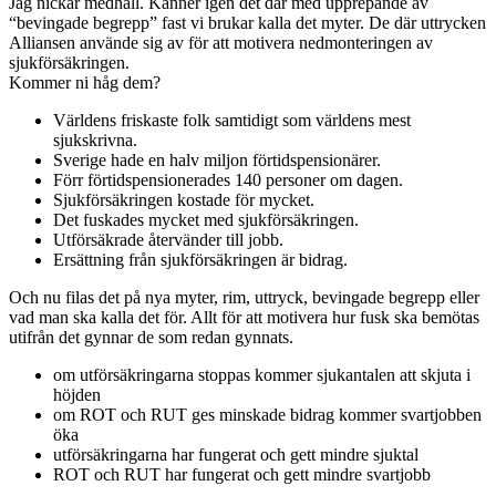
Jag nickar medhåll. Känner igen det där med upprepande av
“bevingade begrepp” fast vi brukar kalla det myter. De där uttrycken
Alliansen använde sig av för att motivera nedmonteringen av
sjukförsäkringen.
Kommer ni håg dem?
Världens friskaste folk samtidigt som världens mest
sjukskrivna.
Sverige hade en halv miljon förtidspensionärer.
Förr förtidspensionerades 140 personer om dagen.
Sjukförsäkringen kostade för mycket.
Det fuskades mycket med sjukförsäkringen.
Utförsäkrade återvänder till jobb.
Ersättning från sjukförsäkringen är bidrag.
Och nu filas det på nya myter, rim, uttryck, bevingade begrepp eller
vad man ska kalla det för. Allt för att motivera hur fusk ska bemötas
utifrån det gynnar de som redan gynnats.
om utförsäkringarna stoppas kommer sjukantalen att skjuta i
höjden
om ROT och RUT ges minskade bidrag kommer svartjobben
öka
utförsäkringarna har fungerat och gett mindre sjuktal
ROT och RUT har fungerat och gett mindre svartjobb