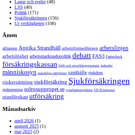
Lagar och regler
(48)
LSS
(40)
Politik
(171)
Sjukförsäkringen
(156)
Ur verkligheten
(108)
Ämen
arbetslinjen
Annika Strandhäll
arbetsförmedlingen
alliansen
debatt
FAS3
arbetslöshet
arbetsmarknadspolitik
Fattigchock
försäkringskassan
Jobb och utvecklingsgarantin
kalender
människosyn
samhälle
sjukdom
mänskliga rättigheter
Sjukförsäkringen
sjukförsäkring
sjukersättning
solrosuppropet.se
sjukpenning
sysselsättningsfasen
Ulf Kristersson
utförsäkring
utanförskap
Månadsarkiv
april 2026
(1)
augusti 2025
(1)
maj 2025
(2)