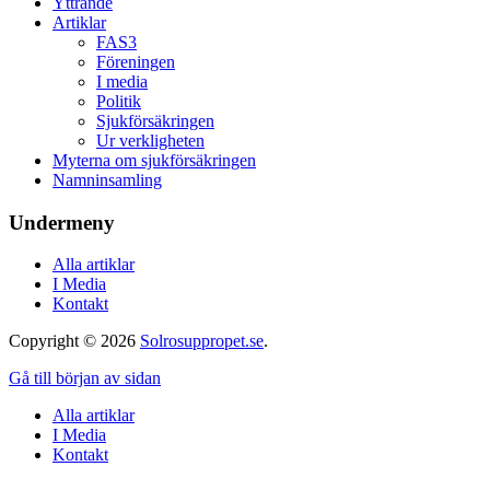
Yttrande
Artiklar
FAS3
Föreningen
I media
Politik
Sjukförsäkringen
Ur verkligheten
Myterna om sjukförsäkringen
Namninsamling
Undermeny
Alla artiklar
I Media
Kontakt
Copyright © 2026
Solrosuppropet.se
.
Gå till början av sidan
Alla artiklar
I Media
Kontakt