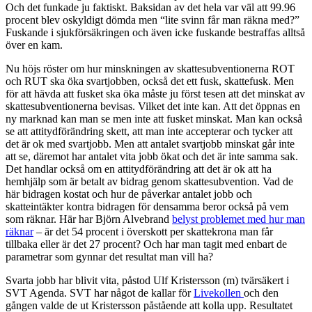
Och det funkade ju faktiskt. Baksidan av det hela var väl att 99.96
procent blev oskyldigt dömda men “lite svinn får man räkna med?”
Fuskande i sjukförsäkringen och även icke fuskande bestraffas alltså
över en kam.
Nu höjs röster om hur minskningen av skattesubventionerna ROT
och RUT ska öka svartjobben, också det ett fusk, skattefusk. Men
för att hävda att fusket ska öka måste ju först tesen att det minskat av
skattesubventionerna bevisas. Vilket det inte kan. Att det öppnas en
ny marknad kan man se men inte att fusket minskat. Man kan också
se att attitydförändring skett, att man inte accepterar och tycker att
det är ok med svartjobb. Men att antalet svartjobb minskat går inte
att se, däremot har antalet vita jobb ökat och det är inte samma sak.
Det handlar också om en attitydförändring att det är ok att ha
hemhjälp som är betalt av bidrag genom skattesubvention. Vad de
här bidragen kostat och hur de påverkar antalet jobb och
skatteintäkter kontra bidragen för densamma beror också på vem
som räknar. Här har Björn Alvebrand
belyst problemet med hur man
räknar
– är det 54 procent i överskott per skattekrona man får
tillbaka eller är det 27 procent? Och har man tagit med enbart de
parametrar som gynnar det resultat man vill ha?
Svarta jobb har blivit vita, påstod Ulf Kristersson (m) tvärsäkert i
SVT Agenda. SVT har något de kallar för
Livekollen
och den
gången valde de ut Kristersson påstående att kolla upp. Resultatet