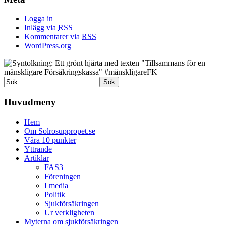
Logga in
Inlägg via
RSS
Kommentarer via
RSS
WordPress.org
Huvudmeny
Hem
Om Solrosuppropet.se
Våra 10 punkter
Yttrande
Artiklar
FAS3
Föreningen
I media
Politik
Sjukförsäkringen
Ur verkligheten
Myterna om sjukförsäkringen