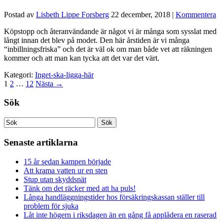
Postad av
Lisbeth Lippe Forsberg
22 december, 2018
|
Kommentera
Köpstopp och återanvändande är något vi är många som sysslat med
långt innan det blev på modet. Den här årstiden är vi många
“inbillningsfriska” och det är väl ok om man både vet att räkningen
kommer och att man kan tycka att det var det värt.
Kategori:
Inget-ska-ligga-här
1
2
…
12
Nästa
→
Sök
Senaste artiklarna
15 år sedan kampen började
Att krama vatten ur en sten
Stup utan skyddsnät
Tänk om det räcker med att ha puls!
Långa handläggningstider hos försäkringskassan ställer till
problem för sjuka
Låt inte högern i riksdagen än en gång få applådera en raserad