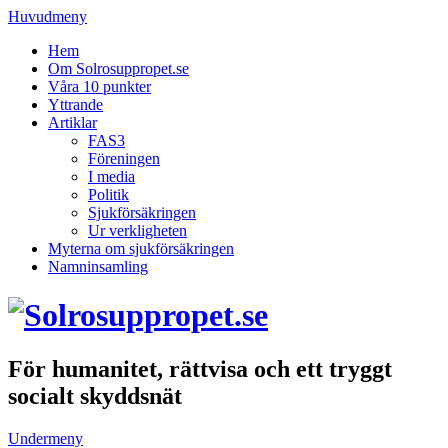
Huvudmeny
Hem
Om Solrosuppropet.se
Våra 10 punkter
Yttrande
Artiklar
FAS3
Föreningen
I media
Politik
Sjukförsäkringen
Ur verkligheten
Myterna om sjukförsäkringen
Namninsamling
För humanitet, rättvisa och ett tryggt
socialt skyddsnät
Undermeny