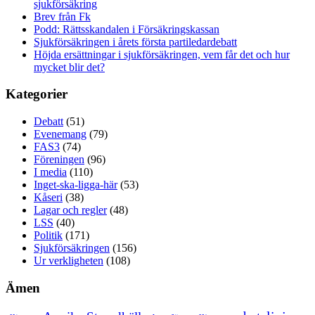
sjukförsäkring
Brev från Fk
Podd: Rättsskandalen i Försäkringskassan
Sjukförsäkringen i årets första partiledardebatt
Höjda ersättningar i sjukförsäkringen, vem får det och hur
mycket blir det?
Kategorier
Debatt
(51)
Evenemang
(79)
FAS3
(74)
Föreningen
(96)
I media
(110)
Inget-ska-ligga-här
(53)
Kåseri
(38)
Lagar och regler
(48)
LSS
(40)
Politik
(171)
Sjukförsäkringen
(156)
Ur verkligheten
(108)
Ämen