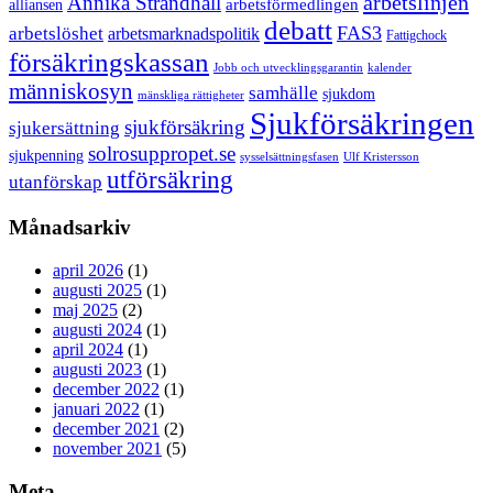
arbetslinjen
Annika Strandhäll
arbetsförmedlingen
alliansen
debatt
FAS3
arbetslöshet
arbetsmarknadspolitik
Fattigchock
försäkringskassan
Jobb och utvecklingsgarantin
kalender
människosyn
samhälle
sjukdom
mänskliga rättigheter
Sjukförsäkringen
sjukförsäkring
sjukersättning
solrosuppropet.se
sjukpenning
sysselsättningsfasen
Ulf Kristersson
utförsäkring
utanförskap
Månadsarkiv
april 2026
(1)
augusti 2025
(1)
maj 2025
(2)
augusti 2024
(1)
april 2024
(1)
augusti 2023
(1)
december 2022
(1)
januari 2022
(1)
december 2021
(2)
november 2021
(5)
Meta