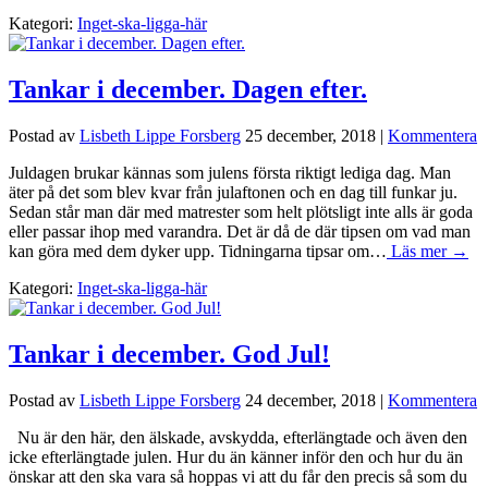
Kategori:
Inget-ska-ligga-här
Tankar i december. Dagen efter.
Postad av
Lisbeth Lippe Forsberg
25 december, 2018
|
Kommentera
Juldagen brukar kännas som julens första riktigt lediga dag. Man
äter på det som blev kvar från julaftonen och en dag till funkar ju.
Sedan står man där med matrester som helt plötsligt inte alls är goda
eller passar ihop med varandra. Det är då de där tipsen om vad man
kan göra med dem dyker upp. Tidningarna tipsar om…
Läs mer →
Kategori:
Inget-ska-ligga-här
Tankar i december. God Jul!
Postad av
Lisbeth Lippe Forsberg
24 december, 2018
|
Kommentera
Nu är den här, den älskade, avskydda, efterlängtade och även den
icke efterlängtade julen. Hur du än känner inför den och hur du än
önskar att den ska vara så hoppas vi att du får den precis så som du