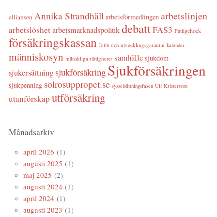
arbetslinjen
Annika Strandhäll
arbetsförmedlingen
alliansen
debatt
FAS3
arbetslöshet
arbetsmarknadspolitik
Fattigchock
försäkringskassan
Jobb och utvecklingsgarantin
kalender
människosyn
samhälle
sjukdom
mänskliga rättigheter
Sjukförsäkringen
sjukförsäkring
sjukersättning
solrosuppropet.se
sjukpenning
sysselsättningsfasen
Ulf Kristersson
utförsäkring
utanförskap
Månadsarkiv
april 2026
(1)
augusti 2025
(1)
maj 2025
(2)
augusti 2024
(1)
april 2024
(1)
augusti 2023
(1)