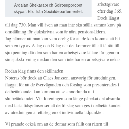
arbetsgivare
Ardalan Shekarabi ch Solrosuppropet
efter dag 365.
skypar. Bild från Socialdepartementet.
Dock längst
till dag 730. Man vill även att man inte ska ställa samma krav på
omställning för sjukskrivna som är nära pensionsåldern.
Jag nämner att man kan vara orolig för att de kan komma att bli
som en typ av A-lag och B-lag när det kommer till att få rätt till
sjukpenning där den som har en arbetsgivare lättare får igenom
sin sjukskrivning medan den som inte har en arbetsgivare nekas.
Redan idag finns den skillnaden.
Noteras bör dock att Claes Jansson, ansvarig för utredningen,
flaggat för att de överväganden och förslag som presenterades i
delbetänkandet kan komma att se annorlunda ut i
slutbetänkandet. Vi i föreningen som länge påpekat det absurda
med fasta tidsgränser ser att de förslag som ges i delbetänkandet
av utredningen är ett steg emot individuella tidpunkter.
Vi pratade också om att de domar som fallit om rätten till