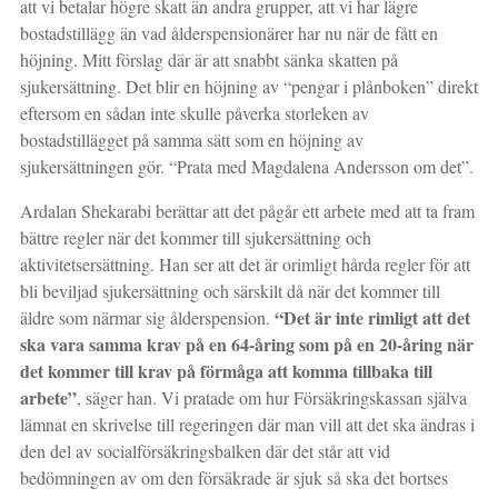
att vi betalar högre skatt än andra grupper, att vi har lägre
bostadstillägg än vad ålderspensionärer har nu när de fått en
höjning. Mitt förslag där är att snabbt sänka skatten på
sjukersättning. Det blir en höjning av “pengar i plånboken” direkt
eftersom en sådan inte skulle påverka storleken av
bostadstillägget på samma sätt som en höjning av
sjukersättningen gör. “Prata med Magdalena Andersson om det”.
Ardalan Shekarabi berättar att det pågår ett arbete med att ta fram
bättre regler när det kommer till sjukersättning och
aktivitetsersättning. Han ser att det är orimligt hårda regler för att
bli beviljad sjukersättning och särskilt då när det kommer till
“Det är inte rimligt att det
äldre som närmar sig ålderspension.
ska vara samma krav på en 64-åring som på en 20-åring när
det kommer till krav på förmåga att komma tillbaka till
arbete”
, säger han. Vi pratade om hur Försäkringskassan själva
lämnat en skrivelse till regeringen där man vill att det ska ändras i
den del av socialförsäkringsbalken där det står att vid
bedömningen av om den försäkrade är sjuk så ska det bortses