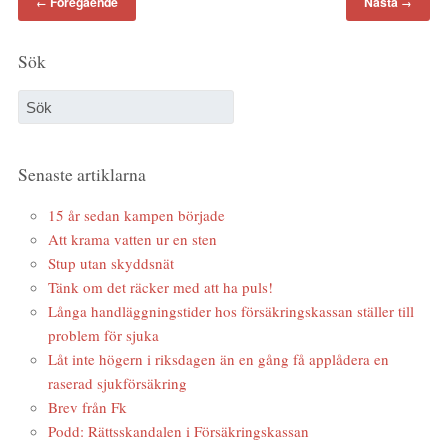
Föregående
Nästa
←
→
Sök
Senaste artiklarna
15 år sedan kampen började
Att krama vatten ur en sten
Stup utan skyddsnät
Tänk om det räcker med att ha puls!
Långa handläggningstider hos försäkringskassan ställer till
problem för sjuka
Låt inte högern i riksdagen än en gång få applådera en
raserad sjukförsäkring
Brev från Fk
Podd: Rättsskandalen i Försäkringskassan