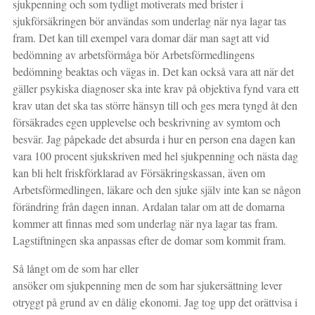
sjukpenning och som tydligt motiverats med brister i
sjukförsäkringen bör användas som underlag när nya lagar tas
fram. Det kan till exempel vara domar där man sagt att vid
bedömning av arbetsförmåga bör Arbetsförmedlingens
bedömning beaktas och vägas in. Det kan också vara att när det
gäller psykiska diagnoser ska inte krav på objektiva fynd vara ett
krav utan det ska tas större hänsyn till och ges mera tyngd åt den
försäkrades egen upplevelse och beskrivning av symtom och
besvär. Jag påpekade det absurda i hur en person ena dagen kan
vara 100 procent sjukskriven med hel sjukpenning och nästa dag
kan bli helt friskförklarad av Försäkringskassan, även om
Arbetsförmedlingen, läkare och den sjuke själv inte kan se någon
förändring från dagen innan. Ardalan talar om att de domarna
kommer att finnas med som underlag när nya lagar tas fram.
Lagstiftningen ska anpassas efter de domar som kommit fram.
Så långt om de som har eller
ansöker om sjukpenning men de som har sjukersättning lever
otryggt på grund av en dålig ekonomi. Jag tog upp det orättvisa i