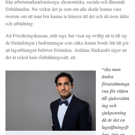
från arbetsmarknadsmässiga, ekonomiska, sociala och liknande
förhållanden. Nu verkar det ju som om alla skulle kunna vara
överens om att man bör kunna ta hänsyn till det och då även ålder
och utbildning.
Att Försäkringskassan, milt sagt, har visat sig ovillig att ta till sig
de förändringar i bedömningar som olika domar borde lätt till gör
att lagstiftningen behöver förändras. Ardalan Shekarabi säger att
det är också hans förhållningssätt, att:
“
ska man
ändra
förutsättninga
rna för rätten
till
sjukersättn
ing och
sjukpenning
då är det en
lagstiftningsfr
åga, inte en