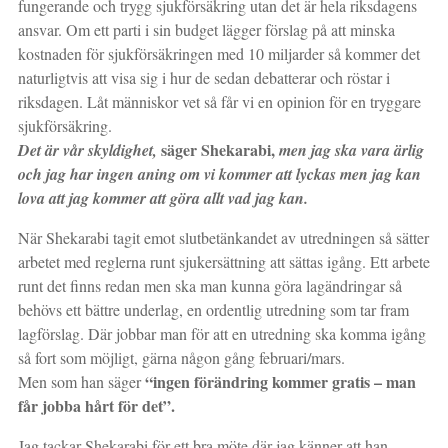
fungerande och trygg sjukförsäkring utan det är hela riksdagens
ansvar. Om ett parti i sin budget lägger förslag på att minska
kostnaden för sjukförsäkringen med 10 miljarder så kommer det
naturligtvis att visa sig i hur de sedan debatterar och röstar i
riksdagen. Låt människor vet så får vi en opinion för en tryggare
sjukförsäkring.
säger Shekarabi,
Det är vår skyldighet,
men jag ska vara ärlig
och jag har ingen aning om vi kommer att lyckas men jag kan
lova att jag kommer att göra allt vad jag kan.
När Shekarabi tagit emot slutbetänkandet av utredningen så sätter
arbetet med reglerna runt sjukersättning att sättas igång. Ett arbete
runt det finns redan men ska man kunna göra lagändringar så
behövs ett bättre underlag, en ordentlig utredning som tar fram
lagförslag. Där jobbar man för att en utredning ska komma igång
så fort som möjligt, gärna någon gång februari/mars.
“ingen förändring kommer gratis – man
Men som han säger
får jobba hårt för det”.
Jag tackar Shekarabi för ett bra möte där jag känner att han