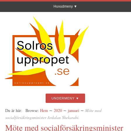
Huvudmeny
UNDERMENY
Du är här:
Browse:
Hem
∼
2020
∼
januari
∼
Möte med
socialförsäkringsminister Ardalan Shekarabi.
Möte med socialförsäkringsminister