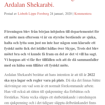
Ardalan Shekarabi.
Postad av
Lisbeth Lippe Forsberg
24 januari, 2020
|
Kommentera
Föreningen blev från början inbjuden till departementet för
ett möte men eftersom vi är en styrelse bestående av sjuka,
halta och lytta som just nu inte har någon som klarade ett
fysiskt möte fick det istället hållas över Skype, Trots det blev
mötet bra och vi kunde få fram en del av det vi vill ha sagt.
Vi hoppas att vi får fler tillfällen och att de då sammanfaller
med en hälsa som tillåter ett fysiskt möte.
2022
Ardalan Shekarabi berättar att hans intention är att till år
ska nya lagar och regler vara på plats
. Då ska det finnas bättre
skrivningar om vad som är ett normalt förekommande arbete.
Han vill också att rätten till sjukpenning ska förbättras och
förstärkas. Nästa vecka släpps ett slutbetänkande i utredningen
om sjukpenning och i det tidigare släppta delbetänkandet finns