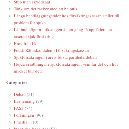
Stup utan skyddsnät
Tänk om det räcker med att ha puls!
Långa handläggningstider hos försäkringskassan ställer till
problem för sjuka
Låt inte högern i riksdagen än en gång få applådera en
raserad sjukförsäkring
Brev från Fk
Podd: Rättsskandalen i Försäkringskassan
Sjukförsäkringen i årets första partiledardebatt
Höjda ersättningar i sjukförsäkringen, vem får det och hur
mycket blir det?
Kategorier
Debatt
(51)
Evenemang
(79)
FAS3
(74)
Föreningen
(96)
I media
(110)
Inget-ska-ligga-här
(53)