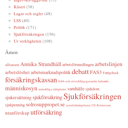
Kåseri
(38)
Lagar och regler
(48)
LSS
(40)
Politik
(171)
Sjukförsäkringen
(156)
Ur verkligheten
(108)
Ämen
arbetslinjen
Annika Strandhäll
arbetsförmedlingen
alliansen
debatt
FAS3
arbetslöshet
arbetsmarknadspolitik
Fattigchock
försäkringskassan
Jobb och utvecklingsgarantin
kalender
människosyn
samhälle
sjukdom
mänskliga rättigheter
Sjukförsäkringen
sjukförsäkring
sjukersättning
solrosuppropet.se
sjukpenning
sysselsättningsfasen
Ulf Kristersson
utförsäkring
utanförskap