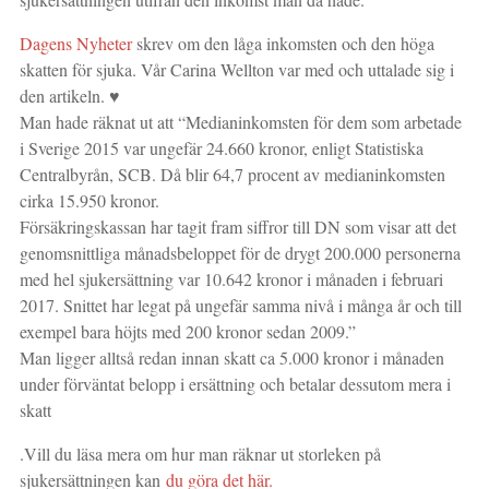
Dagens Nyheter
skrev om den låga inkomsten och den höga
skatten för sjuka. Vår Carina Wellton var med och uttalade sig i
den artikeln. ♥
Man hade räknat ut att “Medianinkomsten för dem som arbetade
i Sverige 2015 var ungefär 24.660 kronor, enligt Statistiska
Centralbyrån, SCB. Då blir 64,7 procent av medianinkomsten
cirka 15.950 kronor.
Försäkringskassan har tagit fram siffror till DN som visar att det
genomsnittliga månadsbeloppet för de drygt 200.000 personerna
med hel sjukersättning var 10.642 kronor i månaden i februari
2017. Snittet har legat på ungefär samma nivå i många år och till
exempel bara höjts med 200 kronor sedan 2009.”
Man ligger alltså redan innan skatt ca 5.000 kronor i månaden
under förväntat belopp i ersättning och betalar dessutom mera i
skatt
.
Vill du läsa mera om hur man räknar ut storleken på
sjukersättningen kan
du göra det här.