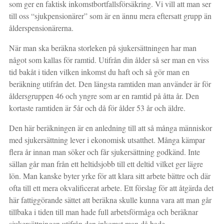
som ger en faktisk inkomstbortfallsförsäkring. Vi vill att man ser
till oss “sjukpensionärer” som är en ännu mera eftersatt grupp än
ålderspensionärerna.
När man ska beräkna storleken på sjukersättningen har man
något som kallas för ramtid. Utifrån din ålder så ser man en viss
tid bakåt i tiden vilken inkomst du haft och så gör man en
beräkning utifrån det. Den längsta ramtiden man använder är för
åldersgruppen 46 och yngre som ar en ramtid på åtta år. Den
kortaste ramtiden är 5år och då för ålder 53 år och äldre.
Den här beräkningen är en anledning till att så många människor
med sjukersättning lever i ekonomisk utsatthet. Många kämpar
flera år innan man söker och får sjukersättning godkänd. Inte
sällan går man från ett heltidsjobb till ett deltid vilket ger lägre
lön. Man kanske byter yrke för att klara sitt arbete bättre och där
ofta till ett mera okvalificerat arbete. Ett förslag för att åtgärda det
här fattiggörande sättet att beräkna skulle kunna vara att man går
tillbaka i tiden till man hade full arbetsförmåga och beräknar
sjukersättningen utifrån den inkomst man då hade.