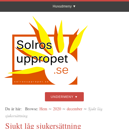
Huvudmeny
UNDERMENY
Du är här:
Browse:
Hem
∼
2020
∼
december
∼
Sjukt låg
sjukersättning
Sjukt låg sjukersättning