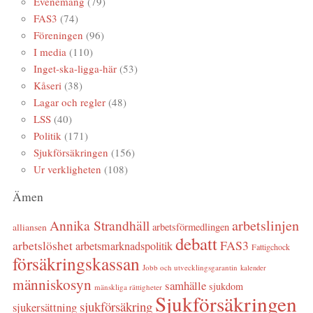
Evenemang
(79)
FAS3
(74)
Föreningen
(96)
I media
(110)
Inget-ska-ligga-här
(53)
Kåseri
(38)
Lagar och regler
(48)
LSS
(40)
Politik
(171)
Sjukförsäkringen
(156)
Ur verkligheten
(108)
Ämen
arbetslinjen
Annika Strandhäll
arbetsförmedlingen
alliansen
debatt
FAS3
arbetslöshet
arbetsmarknadspolitik
Fattigchock
försäkringskassan
Jobb och utvecklingsgarantin
kalender
människosyn
samhälle
sjukdom
mänskliga rättigheter
Sjukförsäkringen
sjukförsäkring
sjukersättning