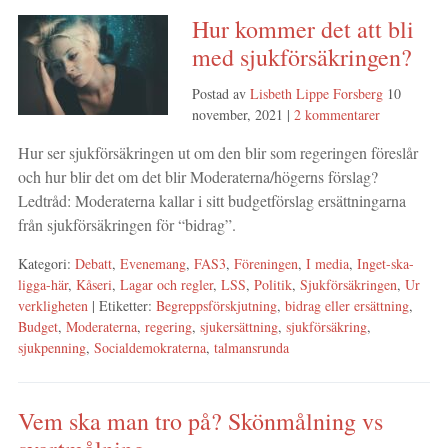
Hur kommer det att bli
med sjukförsäkringen?
Postad av
Lisbeth Lippe Forsberg
10
november, 2021
|
2 kommentarer
Hur ser sjukförsäkringen ut om den blir som regeringen föreslår
och hur blir det om det blir Moderaterna/högerns förslag?
Ledtråd: Moderaterna kallar i sitt budgetförslag ersättningarna
från sjukförsäkringen för “bidrag”.
Kategori:
Debatt
,
Evenemang
,
FAS3
,
Föreningen
,
I media
,
Inget-ska-
ligga-här
,
Kåseri
,
Lagar och regler
,
LSS
,
Politik
,
Sjukförsäkringen
,
Ur
verkligheten
| Etiketter:
Begreppsförskjutning
,
bidrag eller ersättning
,
Budget
,
Moderaterna
,
regering
,
sjukersättning
,
sjukförsäkring
,
sjukpenning
,
Socialdemokraterna
,
talmansrunda
Vem ska man tro på? Skönmålning vs