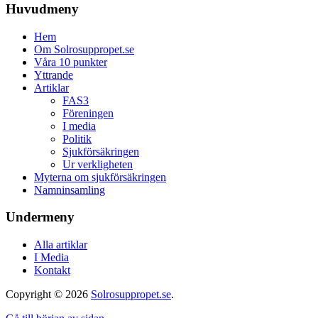
Huvudmeny
Hem
Om Solrosuppropet.se
Våra 10 punkter
Yttrande
Artiklar
FAS3
Föreningen
I media
Politik
Sjukförsäkringen
Ur verkligheten
Myterna om sjukförsäkringen
Namninsamling
Undermeny
Alla artiklar
I Media
Kontakt
Copyright © 2026
Solrosuppropet.se
.