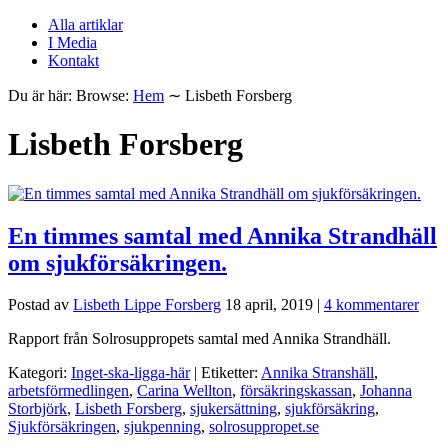
Alla artiklar
I Media
Kontakt
Du är här:
Browse:
Hem
∼
Lisbeth Forsberg
Lisbeth Forsberg
En timmes samtal med Annika Strandhäll
om sjukförsäkringen.
Postad av
Lisbeth Lippe Forsberg
18 april, 2019
|
4 kommentarer
Rapport från Solrosuppropets samtal med Annika Strandhäll.
Kategori:
Inget-ska-ligga-här
| Etiketter:
Annika Stranshäll
,
arbetsförmedlingen
,
Carina Wellton
,
försäkringskassan
,
Johanna
Storbjörk
,
Lisbeth Forsberg
,
sjukersättning
,
sjukförsäkring
,
Sjukförsäkringen
,
sjukpenning
,
solrosuppropet.se