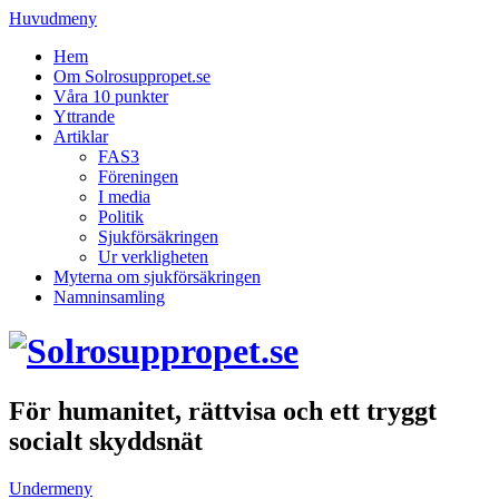
Huvudmeny
Hem
Om Solrosuppropet.se
Våra 10 punkter
Yttrande
Artiklar
FAS3
Föreningen
I media
Politik
Sjukförsäkringen
Ur verkligheten
Myterna om sjukförsäkringen
Namninsamling
För humanitet, rättvisa och ett tryggt
socialt skyddsnät
Undermeny