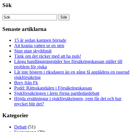
Sök
Senaste artiklarna
15 år sedan kampen började
Att krama vatten ur en sten
Stup utan skyddsnät
Tänk om det räcker med att ha puls!
Långa handläggningstider hos försäkringskassan ställer till
problem för sjuka
Låt inte högern i riksdagen än en gång få applådera en raserad
sjukförsäkring
Brev från Fk
Podd: Rättsskandalen i Försäkringskassan
Sjukförsäkringen i årets första partiledardebatt
Höjda ersättningar i sjukförsäkringen, vem får det och hur
mycket blir det?
Kategorier
Debatt
(51)