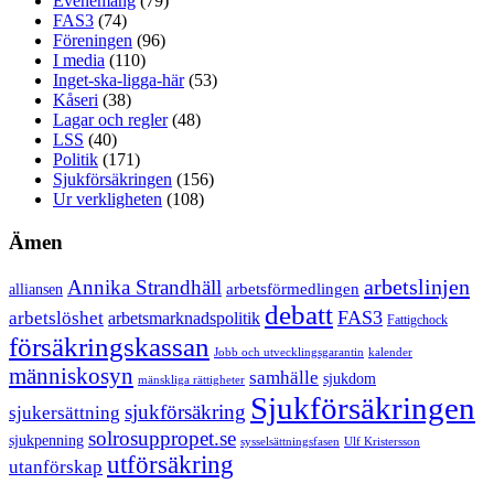
Evenemang
(79)
FAS3
(74)
Föreningen
(96)
I media
(110)
Inget-ska-ligga-här
(53)
Kåseri
(38)
Lagar och regler
(48)
LSS
(40)
Politik
(171)
Sjukförsäkringen
(156)
Ur verkligheten
(108)
Ämen
arbetslinjen
Annika Strandhäll
arbetsförmedlingen
alliansen
debatt
FAS3
arbetslöshet
arbetsmarknadspolitik
Fattigchock
försäkringskassan
Jobb och utvecklingsgarantin
kalender
människosyn
samhälle
sjukdom
mänskliga rättigheter
Sjukförsäkringen
sjukförsäkring
sjukersättning
solrosuppropet.se
sjukpenning
sysselsättningsfasen
Ulf Kristersson
utförsäkring
utanförskap