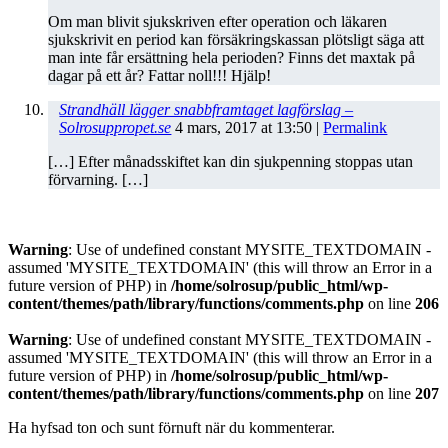
Om man blivit sjukskriven efter operation och läkaren
sjukskrivit en period kan försäkringskassan plötsligt säga att
man inte får ersättning hela perioden? Finns det maxtak på
dagar på ett år? Fattar noll!!! Hjälp!
Strandhäll lägger snabbframtaget lagförslag –
Solrosuppropet.se
4 mars, 2017
at
13:50
|
Permalink
[…] Efter månadsskiftet kan din sjukpenning stoppas utan
förvarning. […]
Warning
: Use of undefined constant MYSITE_TEXTDOMAIN -
assumed 'MYSITE_TEXTDOMAIN' (this will throw an Error in a
future version of PHP) in
/home/solrosup/public_html/wp-
content/themes/path/library/functions/comments.php
on line
206
Warning
: Use of undefined constant MYSITE_TEXTDOMAIN -
assumed 'MYSITE_TEXTDOMAIN' (this will throw an Error in a
future version of PHP) in
/home/solrosup/public_html/wp-
content/themes/path/library/functions/comments.php
on line
207
Ha hyfsad ton och sunt förnuft när du kommenterar.