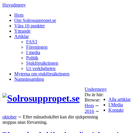
Huvudmeny
Hem
Om Solrosuppropet.se
Våra 10 punkter
Yttrande
Artiklar
FAS3
Föreningen
I media
Politik
Sjukförsäkringen
Ur verkligheten
Myterna om sjukförsäkringen
Namninsamling
Undermeny
Du är här:
Alla artiklar
Browse:
I Media
Hem
∼
Kontakt
2016
∼
oktober
∼
Efter månadsskiftet kan din sjukpenning
stoppas utan förvarning.