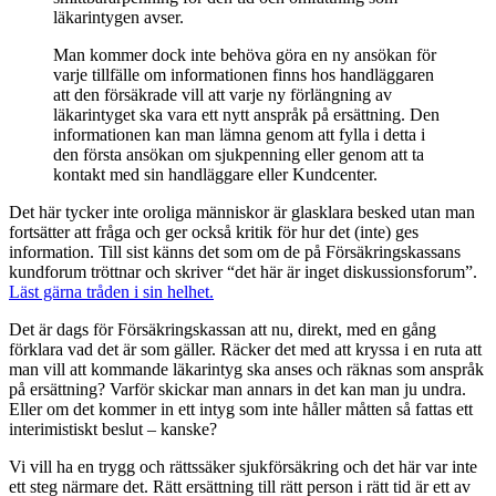
läkarintygen avser.
Man kommer dock inte behöva göra en ny ansökan för
varje tillfälle om informationen finns hos handläggaren
att den försäkrade vill att varje ny förlängning av
läkarintyget ska vara ett nytt anspråk på ersättning. Den
informationen kan man lämna genom att fylla i detta i
den första ansökan om sjukpenning eller genom att ta
kontakt med sin handläggare eller Kundcenter.
Det här tycker inte oroliga människor är glasklara besked utan man
fortsätter att fråga och ger också kritik för hur det (inte) ges
information. Till sist känns det som om de på Försäkringskassans
kundforum tröttnar och skriver “det här är inget diskussionsforum”.
Läst gärna tråden i sin helhet.
Det är dags för Försäkringskassan att nu, direkt, med en gång
förklara vad det är som gäller. Räcker det med att kryssa i en ruta att
man vill att kommande läkarintyg ska anses och räknas som anspråk
på ersättning? Varför skickar man annars in det kan man ju undra.
Eller om det kommer in ett intyg som inte håller måtten så fattas ett
interimistiskt beslut – kanske?
Vi vill ha en trygg och rättssäker sjukförsäkring och det här var inte
ett steg närmare det. Rätt ersättning till rätt person i rätt tid är ett av