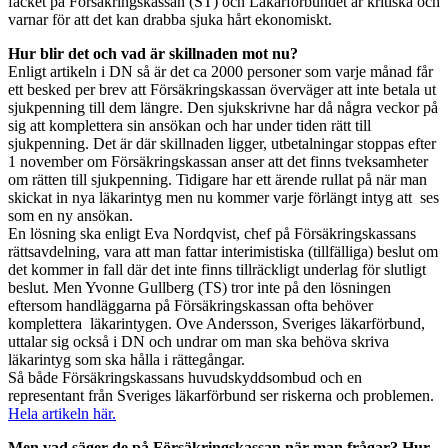
facket på Försäkringskassan (ST) och Läkarförbundet är kritiska och
varnar för att det kan drabba sjuka hårt ekonomiskt.
Hur blir det och vad är skillnaden mot nu?
Enligt artikeln i DN så är det ca 2000 personer som varje månad får
ett besked per brev att Försäkringskassan överväger att inte betala ut
sjukpenning till dem längre. Den sjukskrivne har då några veckor på
sig att komplettera sin ansökan och har under tiden rätt till
sjukpenning. Det är där skillnaden ligger, utbetalningar stoppas efter
1 november om Försäkringskassan anser att det finns tveksamheter
om rätten till sjukpenning. Tidigare har ett ärende rullat på när man
skickat in nya läkarintyg men nu kommer varje förlängt intyg att ses
som en ny ansökan.
En lösning ska enligt Eva Nordqvist, chef på Försäkringskassans
rättsavdelning, vara att man fattar interimistiska (tillfälliga) beslut om
det kommer in fall där det inte finns tillräckligt underlag för slutligt
beslut. Men Yvonne Gullberg (TS) tror inte på den lösningen
eftersom handläggarna på Försäkringskassan ofta behöver
komplettera läkarintygen. Ove Andersson, Sveriges läkarförbund,
uttalar sig också i DN och undrar om man ska behöva skriva
läkarintyg som ska hålla i rättegångar.
Så både Försäkringskassans huvudskyddsombud och en
representant från Sveriges läkarförbund ser riskerna och problemen.
Hela artikeln här.
Men vad säger de på Försäkringskassan när man frågar? Hur