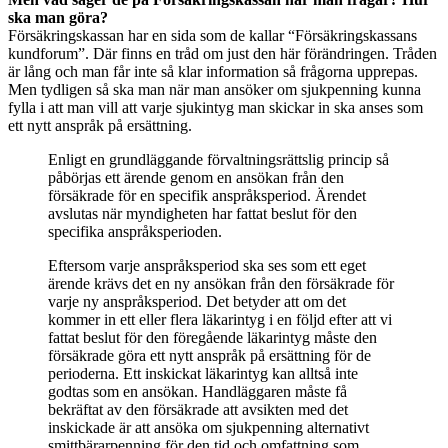
ska man göra?
Försäkringskassan har en sida som de kallar “Försäkringskassans
kundforum”. Där finns en tråd om just den här förändringen. Tråden
är lång och man får inte så klar information så frågorna upprepas.
Men tydligen så ska man när man ansöker om sjukpenning kunna
fylla i att man vill att varje sjukintyg man skickar in ska anses som
ett nytt anspråk på ersättning.
Enligt en grundläggande förvaltningsrättslig princip så
påbörjas ett ärende genom en ansökan från den
försäkrade för en specifik anspråksperiod. Ärendet
avslutas när myndigheten har fattat beslut för den
specifika anspråksperioden.
Eftersom varje anspråksperiod ska ses som ett eget
ärende krävs det en ny ansökan från den försäkrade för
varje ny anspråksperiod. Det betyder att om det
kommer in ett eller flera läkarintyg i en följd efter att vi
fattat beslut för den föregående läkarintyg måste den
försäkrade göra ett nytt anspråk på ersättning för de
perioderna. Ett inskickat läkarintyg kan alltså inte
godtas som en ansökan. Handläggaren måste få
bekräftat av den försäkrade att avsikten med det
inskickade är att ansöka om sjukpenning alternativt
smittbärarpenning för den tid och omfattning som