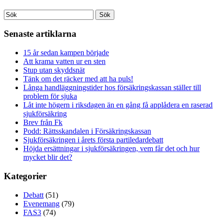
Senaste artiklarna
15 år sedan kampen började
Att krama vatten ur en sten
Stup utan skyddsnät
Tänk om det räcker med att ha puls!
Långa handläggningstider hos försäkringskassan ställer till
problem för sjuka
Låt inte högern i riksdagen än en gång få applådera en raserad
sjukförsäkring
Brev från Fk
Podd: Rättsskandalen i Försäkringskassan
Sjukförsäkringen i årets första partiledardebatt
Höjda ersättningar i sjukförsäkringen, vem får det och hur
mycket blir det?
Kategorier
Debatt
(51)
Evenemang
(79)
FAS3
(74)