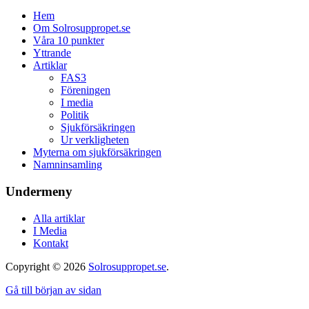
Hem
Om Solrosuppropet.se
Våra 10 punkter
Yttrande
Artiklar
FAS3
Föreningen
I media
Politik
Sjukförsäkringen
Ur verkligheten
Myterna om sjukförsäkringen
Namninsamling
Undermeny
Alla artiklar
I Media
Kontakt
Copyright © 2026
Solrosuppropet.se
.
Gå till början av sidan