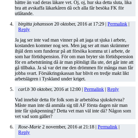
bättre än vad deras läkare vet. Oj, oj, hur ska detta sluta, lika
bra att avskaffa läkarkåren då och alla får besöka FK för
utlåtande.
birgitta johansson
20 oktober, 2016
at
17:29
|
Permalink
|
Reply
Ja jag ser inte vad man vinner på att jaga ut sjuka i arbete,
kostanden kommer nog sen. Men jag ser att man skrämmer
ihjäl dem som funderar på att försöka komma ut i arbete, de
som har förtidspension. För om man bryter sin förtidspension
för en arbetsträning då är man plötsligt illa ute, det går inte att
gå tillbaka. Ja så var det me den drömmen för många man får
jobba svart. Försäkringskassan har blivit en tredje makt likt
arbetslägren i Tyskland under kriget.
carl.b
30 oktober, 2016
at
12:00
|
Permalink
|
Reply
Vad innebär detta för folk som är arbetslösa sjukskrivna?
Måste man inte då anmäla sig till AF första dagen när man
inte får sjukpenning? Detta vet man väl inte då? Någon som
vet vad som gäller?
Rose-Marie
2 november, 2016
at
21:18
|
Permalink
|
Reply