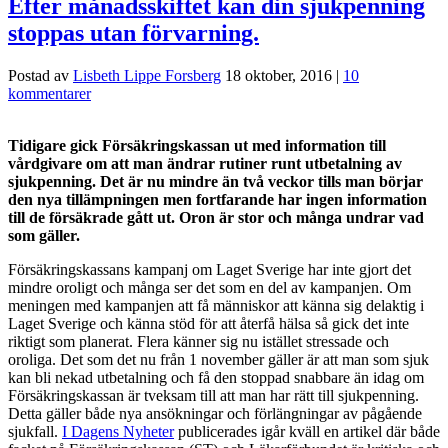
Efter månadsskiftet kan din sjukpenning
stoppas utan förvarning.
Postad av
Lisbeth Lippe Forsberg
18 oktober, 2016
|
10
kommentarer
Tidigare gick Försäkringskassan ut med information till
vårdgivare om att man ändrar rutiner runt utbetalning av
sjukpenning. Det är nu mindre än två veckor tills man börjar
den nya tillämpningen men fortfarande har ingen information
till de försäkrade gått ut. Oron är stor och många undrar vad
som gäller.
Försäkringskassans kampanj om Laget Sverige har inte gjort det
mindre oroligt och många ser det som en del av kampanjen. Om
meningen med kampanjen att få människor att känna sig delaktig i
Laget Sverige och känna stöd för att återfå hälsa så gick det inte
riktigt som planerat. Flera känner sig nu istället stressade och
oroliga. Det som det nu från 1 november gäller är att man som sjuk
kan bli nekad utbetalning och få den stoppad snabbare än idag om
Försäkringskassan är tveksam till att man har rätt till sjukpenning.
Detta gäller både nya ansökningar och förlängningar av pågående
sjukfall.
I Dagens Nyheter
publicerades igår kväll en artikel där både