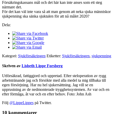
Försäkringskassans mål och det här kan inte anses som ett steg
närmare det.
För det kan väl inte vara så att man genom att neka sjuka människor
sjukpenning ska sänka sjuktalen för att nå målet 2020?
Dela:
Kategori:
Sjukförsäkringen
Etiketter:
Sjukförsäkringen
,
sjukpenning
Skriven av
Lisbeth Lippe Forsberg
Utförsäkrad, fattiggjord och uppretad. Efter steloperation av rygg
arbetstränande jag och försökte med alla medel ta mig tillbaka till
egen försörjning. Har nu hel sjukersättning. Jag vill se en
upprustning av de nedmonterade trygghetssystemen. Av var och en
efter förmåga, åt var och en efter behov. Foto: John Ash
Följ
@LippeLippes
på Twitter.
10 kommentarer