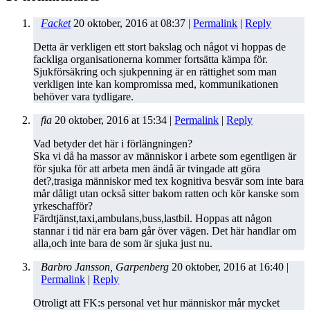
Facket
20 oktober, 2016
at
08:37
|
Permalink
|
Reply
Detta är verkligen ett stort bakslag och något vi hoppas de
fackliga organisationerna kommer fortsätta kämpa för.
Sjukförsäkring och sjukpenning är en rättighet som man
verkligen inte kan kompromissa med, kommunikationen
behöver vara tydligare.
fia
20 oktober, 2016
at
15:34
|
Permalink
|
Reply
Vad betyder det här i förlängningen?
Ska vi då ha massor av människor i arbete som egentligen är
för sjuka för att arbeta men ändå är tvingade att göra
det?,trasiga människor med tex kognitiva besvär som inte bara
mår dåligt utan också sitter bakom ratten och kör kanske som
yrkeschafför?
Färdtjänst,taxi,ambulans,buss,lastbil. Hoppas att någon
stannar i tid när era barn går över vägen. Det här handlar om
alla,och inte bara de som är sjuka just nu.
Barbro Jansson, Garpenberg
20 oktober, 2016
at
16:40
|
Permalink
|
Reply
Otroligt att FK:s personal vet hur människor mår mycket