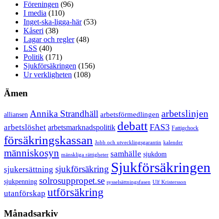
Föreningen
(96)
I media
(110)
Inget-ska-ligga-här
(53)
Kåseri
(38)
Lagar och regler
(48)
LSS
(40)
Politik
(171)
Sjukförsäkringen
(156)
Ur verkligheten
(108)
Ämen
arbetslinjen
Annika Strandhäll
arbetsförmedlingen
alliansen
debatt
FAS3
arbetslöshet
arbetsmarknadspolitik
Fattigchock
försäkringskassan
Jobb och utvecklingsgarantin
kalender
människosyn
samhälle
sjukdom
mänskliga rättigheter
Sjukförsäkringen
sjukförsäkring
sjukersättning
solrosuppropet.se
sjukpenning
sysselsättningsfasen
Ulf Kristersson
utförsäkring
utanförskap
Månadsarkiv