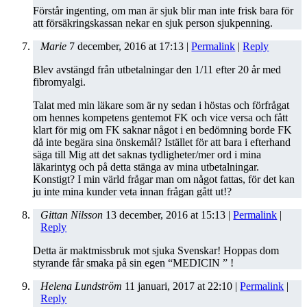
Förstår ingenting, om man är sjuk blir man inte frisk bara för
att försäkringskassan nekar en sjuk person sjukpenning.
Marie
7 december, 2016
at
17:13
|
Permalink
|
Reply
Blev avstängd från utbetalningar den 1/11 efter 20 år med
fibromyalgi.
Talat med min läkare som är ny sedan i höstas och förfrågat
om hennes kompetens gentemot FK och vice versa och fått
klart för mig om FK saknar något i en bedömning borde FK
då inte begära sina önskemål? Istället för att bara i efterhand
säga till Mig att det saknas tydligheter/mer ord i mina
läkarintyg och på detta stänga av mina utbetalningar.
Konstigt? I min värld frågar man om något fattas, för det kan
ju inte mina kunder veta innan frågan gått ut!?
Gittan Nilsson
13 december, 2016
at
15:13
|
Permalink
|
Reply
Detta är maktmissbruk mot sjuka Svenskar! Hoppas dom
styrande får smaka på sin egen “MEDICIN ” !
Helena Lundström
11 januari, 2017
at
22:10
|
Permalink
|
Reply