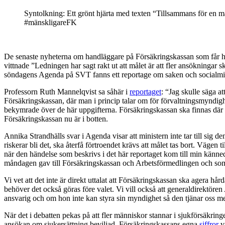
Syntolkning: Ett grönt hjärta med texten “Tillsammans för en 
#mänskligareFK
De senaste nyheterna om handläggare på Försäkringskassan som får h
vittnade ”Ledningen har sagt rakt ut att målet är att fler ansökningar s
söndagens Agenda på SVT fanns ett reportage om saken och socialmin
Professorn Ruth Mannelqvist sa såhär i
reportaget
: “Jag skulle säga at
Försäkringskassan, där man i princip talar om för förvaltningsmyndighet
bekymrade över de här uppgifterna. Försäkringskassan ska finnas där so
Försäkringskassan nu är i botten.
Annika Strandhälls svar i Agenda visar att ministern inte tar till sig d
riskerar bli det, ska återfå förtroendet krävs att målet tas bort. Vägen
när den händelse som beskrivs i det här reportaget kom till min känn
måndagen gav till Försäkringskassan och Arbetsförmedlingen och som s
Vi vet att det inte är direkt uttalat att Försäkringskassan ska agera hår
behöver det också göras före valet. Vi vill också att generaldirektör
ansvarig och om hon inte kan styra sin myndighet så den tjänar oss medb
När det i debatten pekas på att fler människor stannar i sjukförsäkringe
ansökan om sjukersättning beviljad. Försäkringskassans egna
siffror
vi