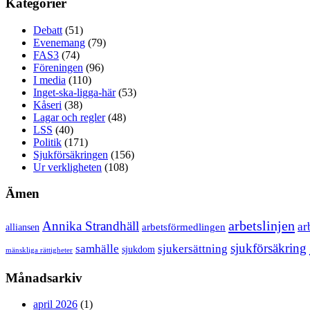
Kategorier
Debatt
(51)
Evenemang
(79)
FAS3
(74)
Föreningen
(96)
I media
(110)
Inget-ska-ligga-här
(53)
Kåseri
(38)
Lagar och regler
(48)
LSS
(40)
Politik
(171)
Sjukförsäkringen
(156)
Ur verkligheten
(108)
Ämen
arbetslinjen
Annika Strandhäll
ar
arbetsförmedlingen
alliansen
sjukförsäkring
samhälle
sjukersättning
sjukdom
mänskliga rättigheter
Månadsarkiv
april 2026
(1)