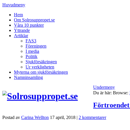
Huvudmeny
Hem
Om Solrosuppropet.se
Våra 10 punkter
Yttrande
Artiklar
FAS3
Föreningen
I media
Politik
Sjukförsäkringen
Ur verkligheten
Myterna om sjukförsäkringen
Namninsamling
Undermeny
Du är här:
Browse:
Förtroendet 
Postad av
Carina Wellton
17 april, 2018
|
2 kommentarer