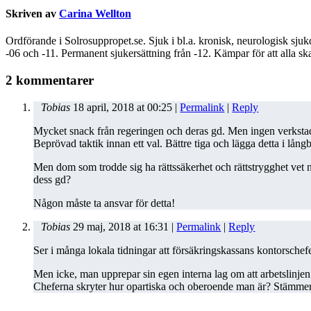
Skriven av
Carina Wellton
Ordförande i Solrosuppropet.se. Sjuk i bl.a. kronisk, neurologisk sju
-06 och -11. Permanent sjukersättning från -12. Kämpar för att alla ska
2 kommentarer
Tobias
18 april, 2018
at
00:25
|
Permalink
|
Reply
Mycket snack från regeringen och deras gd. Men ingen verksta
Beprövad taktik innan ett val. Bättre tiga och lägga detta i lång
Men dom som trodde sig ha rättssäkerhet och rättstrygghet vet nu 
dess gd?
Någon måste ta ansvar för detta!
Tobias
29 maj, 2018
at
16:31
|
Permalink
|
Reply
Ser i många lokala tidningar att försäkringskassans kontorschefer 
Men icke, man upprepar sin egen interna lag om att arbetslinjen
Cheferna skryter hur opartiska och oberoende man är? Stämmer