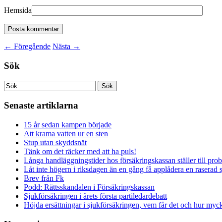
Hemsida
←
Föregående
Nästa
→
Sök
Senaste artiklarna
15 år sedan kampen började
Att krama vatten ur en sten
Stup utan skyddsnät
Tänk om det räcker med att ha puls!
Långa handläggningstider hos försäkringskassan ställer till pro
Låt inte högern i riksdagen än en gång få applådera en raserad 
Brev från Fk
Podd: Rättsskandalen i Försäkringskassan
Sjukförsäkringen i årets första partiledardebatt
Höjda ersättningar i sjukförsäkringen, vem får det och hur myck