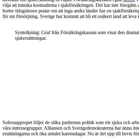
vilja att minska kostnaderna i sjukförsäkringen. Det har inte föregåtts 
bortre tidsgränsen pratar om att inga andra länder har en sjukförsäkring
för sin försörjning. Sverige har kommit att bli ett osäkert land att leva
Syntolkning: Graf från Försäkringskassan som visar den dramat
sjukersättningar.
Solrosuppropet följer de olika partiernas politik som rör sjuka och arb
våra intressegrupper. Alliansen och Sverigedemokraterna har ännu inte vi
ersättningarna och öka antalet karensdagar. Nu är det upp till bevis för