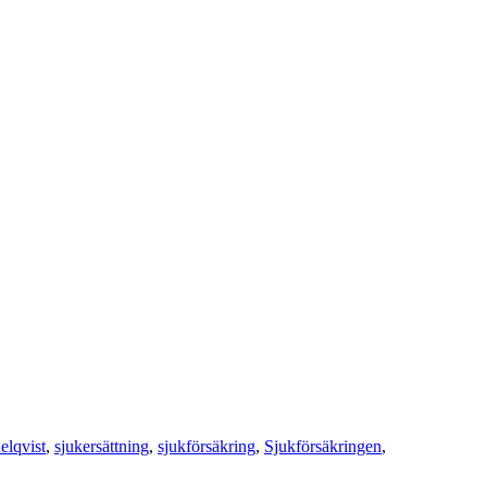
lqvist
,
sjukersättning
,
sjukförsäkring
,
Sjukförsäkringen
,