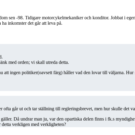
kdom sen -98. Tidigare motorcykelmekaniker och konditor. Jobbat i egen
 ha inkomster det går att leva på.
d.
bänk med orden; vi skall utreda detta.
att ingen politiker(oavsett färg) håller vad den lovar till väljarna. Hur
ofta går ut och tar ställning till regleringsbrevet, men hur skulle det va
 gäller. Då undrar man ju, var den opartiska delen finns i fk.s myndig
 detta verkligen med verkligheten?