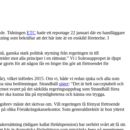
nde. Tidningen
ETC
hade ett reportage 22 januari där en handläggare
ing som bekräftar att det här inte är en enskild företeelse. I
tå, ganska stark politisk styrning från regeringen in till
der mot alla principer i en rättsstat.” Vi i Solrosuppropet är djupt
jorts för att någon får en högre lön gör att förtroendet för
0/år), vilket infördes 2015. Om vi, både vi redan sjuka och alla som
kärpa sina bedömningar. Strandhäll
säger
: “Det är helt oacceptabelt och
emot svaret på det särkilda regeringsuppdrag som Strandhäll förra
der ska kunna lita på myndigheterna och känna oss trygga.
ringsbrev måste det skrivas om. Vill regeringen få förnyat förtroende
 på olika Försäkringskassekontor. Som generaldirektör är hon ytterst
ersättning (tidigare kallat förtidspension) har oerhört svårt att få sin
Det här är dramatiska förändringar som misstänks bero på regeringens