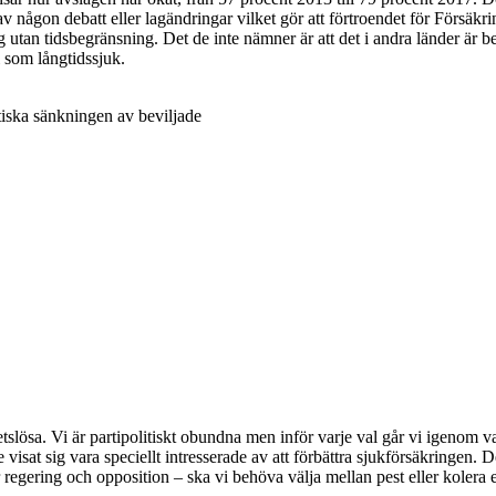
av någon debatt eller lagändringar vilket gör att förtroendet för Försäkri
 utan tidsbegränsning. Det de inte nämner är att det i andra länder är bet
 i som långtidssjuk.
iska sänkningen av beviljade
etslösa. Vi är partipolitiskt obundna men inför varje val går vi igenom va
sat sig vara speciellt intresserade av att förbättra sjukförsäkringen. De
 regering och opposition – ska vi behöva välja mellan pest eller kolera e