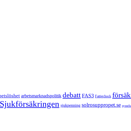
försä
debatt
FAS3
betslöshet
arbetsmarknadspolitik
Fattigchock
Sjukförsäkringen
solrosuppropet.se
sjukpenning
syssel