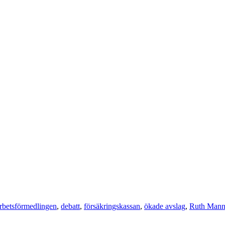
rbetsförmedlingen
,
debatt
,
försäkringskassan
,
ökade avslag
,
Ruth Manne