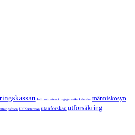
kringskassan
människosyn
Jobb och utvecklingsgarantin
kalender
utförsäkring
utanförskap
sättningsfasen
Ulf Kristersson