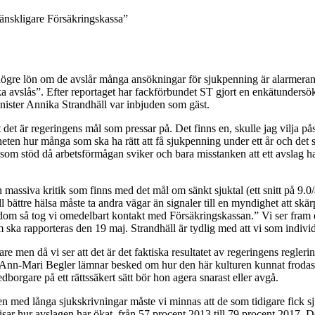
mänskligare Försäkringskassa”
ögre lön om de avslår många ansökningar för sjukpenning är alarmera
ka avslås”. Efter reportaget har fackförbundet ST gjort en enkätundersökn
ister Annika Strandhäll var inbjuden som gäst.
t det är regeringens mål som pressar på. Det finns en, skulle jag vilja pås
en hur många som ska ha rätt att få sjukpenning under ett år och det stri
m stöd då arbetsförmågan sviker och bara misstanken att ett avslag har g
en massiva kritik som finns med det mål om sänkt sjuktal (ett snitt på 9.
 till bättre hälsa måste ta andra vägar än signaler till en myndighet att s
edom så tog vi omedelbart kontakt med Försäkringskassan.” Vi ser fram 
ka rapporteras den 19 maj. Strandhäll är tydlig med att vi som indivi
dare men då vi ser att det är det faktiska resultatet av regeringens regle
en Ann-Mari Begler lämnar besked om hur den här kulturen kunnat frodas
orgare på ett rättssäkert sätt bör hon agera snarast eller avgå.
n med långa sjukskrivningar måste vi minnas att de som tidigare fick sjuk
sar hur avslagen har ökat, från 57 procent 2013 till 79 procent 2017. 