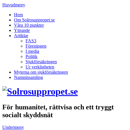
Huvudmeny
Hem
Om Solrosuppropet.se
Våra 10 punkter
Yttrande
Artiklar
FAS3
Föreningen
I media
Politik
Sjukförsäkringen
Ur verkligheten
Myterna om sjukförsäkringen
Namninsamling
För humanitet, rättvisa och ett tryggt
socialt skyddsnät
Undermeny