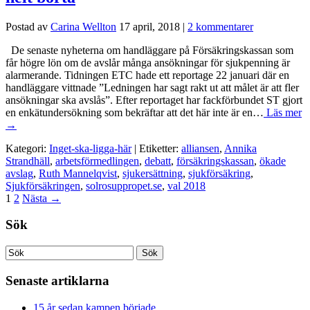
Postad av
Carina Wellton
17 april, 2018
|
2 kommentarer
De senaste nyheterna om handläggare på Försäkringskassan som
får högre lön om de avslår många ansökningar för sjukpenning är
alarmerande. Tidningen ETC hade ett reportage 22 januari där en
handläggare vittnade ”Ledningen har sagt rakt ut att målet är att fler
ansökningar ska avslås”. Efter reportaget har fackförbundet ST gjort
en enkätundersökning som bekräftar att det här inte är en…
Läs mer
→
Kategori:
Inget-ska-ligga-här
| Etiketter:
alliansen
,
Annika
Strandhäll
,
arbetsförmedlingen
,
debatt
,
försäkringskassan
,
ökade
avslag
,
Ruth Mannelqvist
,
sjukersättning
,
sjukförsäkring
,
Sjukförsäkringen
,
solrosuppropet.se
,
val 2018
1
2
Nästa
→
Sök
Senaste artiklarna
15 år sedan kampen började