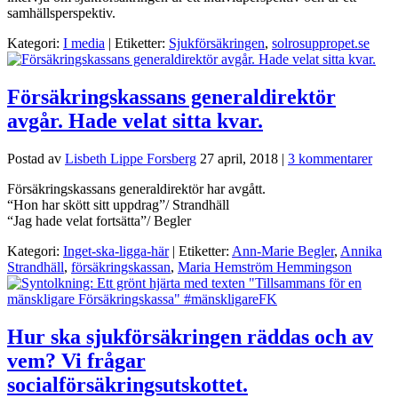
samhällsperspektiv.
Kategori:
I media
| Etiketter:
Sjukförsäkringen
,
solrosuppropet.se
Försäkringskassans generaldirektör
avgår. Hade velat sitta kvar.
Postad av
Lisbeth Lippe Forsberg
27 april, 2018
|
3 kommentarer
Försäkringskassans generaldirektör har avgått.
“Hon har skött sitt uppdrag”/ Strandhäll
“Jag hade velat fortsätta”/ Begler
Kategori:
Inget-ska-ligga-här
| Etiketter:
Ann-Marie Begler
,
Annika
Strandhäll
,
försäkringskassan
,
Maria Hemström Hemmingson
Hur ska sjukförsäkringen räddas och av
vem? Vi frågar
socialförsäkringsutskottet.