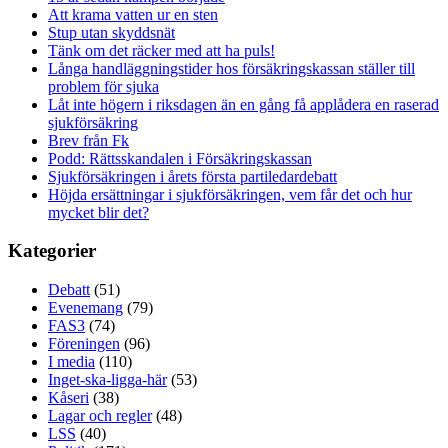
Att krama vatten ur en sten
Stup utan skyddsnät
Tänk om det räcker med att ha puls!
Långa handläggningstider hos försäkringskassan ställer till
problem för sjuka
Låt inte högern i riksdagen än en gång få applådera en raserad
sjukförsäkring
Brev från Fk
Podd: Rättsskandalen i Försäkringskassan
Sjukförsäkringen i årets första partiledardebatt
Höjda ersättningar i sjukförsäkringen, vem får det och hur
mycket blir det?
Kategorier
Debatt
(51)
Evenemang
(79)
FAS3
(74)
Föreningen
(96)
I media
(110)
Inget-ska-ligga-här
(53)
Kåseri
(38)
Lagar och regler
(48)
LSS
(40)