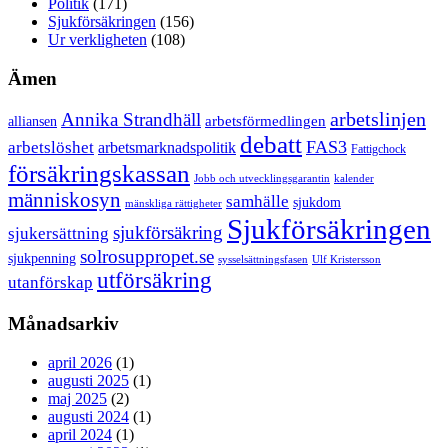
Politik
(171)
Sjukförsäkringen
(156)
Ur verkligheten
(108)
Ämen
arbetslinjen
Annika Strandhäll
arbetsförmedlingen
alliansen
debatt
FAS3
arbetslöshet
arbetsmarknadspolitik
Fattigchock
försäkringskassan
Jobb och utvecklingsgarantin
kalender
människosyn
samhälle
sjukdom
mänskliga rättigheter
Sjukförsäkringen
sjukförsäkring
sjukersättning
solrosuppropet.se
sjukpenning
sysselsättningsfasen
Ulf Kristersson
utförsäkring
utanförskap
Månadsarkiv
april 2026
(1)
augusti 2025
(1)
maj 2025
(2)
augusti 2024
(1)
april 2024
(1)