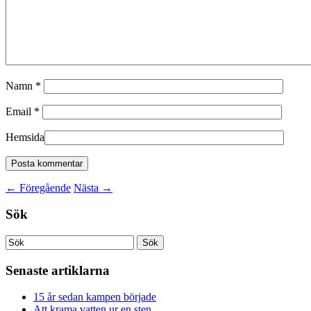
Namn
*
Email
*
Hemsida
←
Föregående
Nästa
→
Sök
Senaste artiklarna
15 år sedan kampen började
Att krama vatten ur en sten