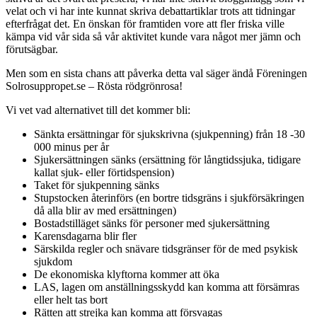
velat och vi har inte kunnat skriva debattartiklar trots att tidningar
efterfrågat det. En önskan för framtiden vore att fler friska ville
kämpa vid vår sida så vår aktivitet kunde vara något mer jämn och
förutsägbar.
Men som en sista chans att påverka detta val säger ändå Föreningen
Solrosuppropet.se – Rösta rödgrönrosa!
Vi vet vad alternativet till det kommer bli:
Sänkta ersättningar för sjukskrivna (sjukpenning) från 18 -30
000 minus per år
Sjukersättningen sänks (ersättning för långtidssjuka, tidigare
kallat sjuk- eller förtidspension)
Taket för sjukpenning sänks
Stupstocken återinförs (en bortre tidsgräns i sjukförsäkringen
då alla blir av med ersättningen)
Bostadstilläget sänks för personer med sjukersättning
Karensdagarna blir fler
Särskilda regler och snävare tidsgränser för de med psykisk
sjukdom
De ekonomiska klyftorna kommer att öka
LAS, lagen om anställningsskydd kan komma att försämras
eller helt tas bort
Rätten att strejka kan komma att försvagas