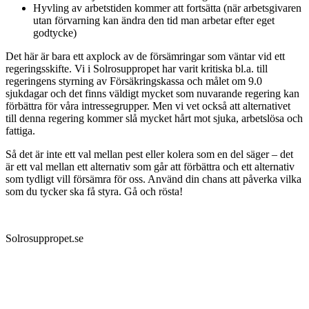
Hyvling av arbetstiden kommer att fortsätta (när arbetsgivaren
utan förvarning kan ändra den tid man arbetar efter eget
godtycke)
Det här är bara ett axplock av de försämringar som väntar vid ett
regeringsskifte. Vi i Solrosuppropet har varit kritiska bl.a. till
regeringens styrning av Försäkringskassa och målet om 9.0
sjukdagar och det finns väldigt mycket som nuvarande regering kan
förbättra för våra intressegrupper. Men vi vet också att alternativet
till denna regering kommer slå mycket hårt mot sjuka, arbetslösa och
fattiga.
Så det är inte ett val mellan pest eller kolera som en del säger – det
är ett val mellan ett alternativ som går att förbättra och ett alternativ
som tydligt vill försämra för oss. Använd din chans att påverka vilka
som du tycker ska få styra. Gå och rösta!
Solrosuppropet.se