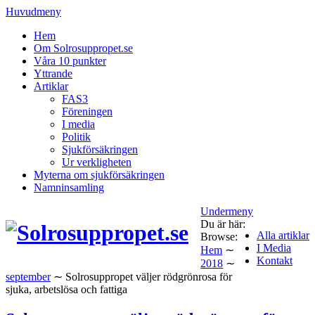
Huvudmeny
Hem
Om Solrosuppropet.se
Våra 10 punkter
Yttrande
Artiklar
FAS3
Föreningen
I media
Politik
Sjukförsäkringen
Ur verkligheten
Myterna om sjukförsäkringen
Namninsamling
Undermeny
Du är här:
Alla artiklar
Browse:
I Media
Hem
∼
Kontakt
2018
∼
september
∼
Solrosuppropet väljer rödgrönrosa för
sjuka, arbetslösa och fattiga