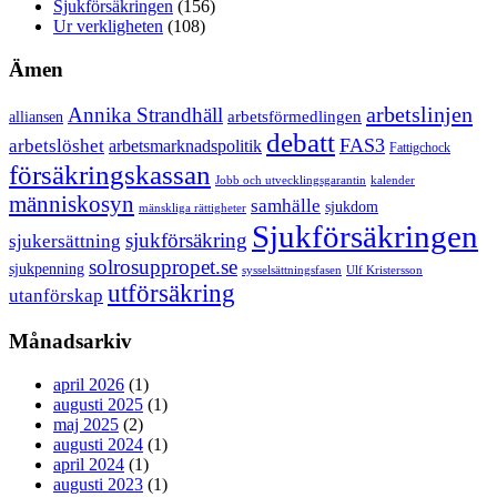
Sjukförsäkringen
(156)
Ur verkligheten
(108)
Ämen
arbetslinjen
Annika Strandhäll
arbetsförmedlingen
alliansen
debatt
FAS3
arbetslöshet
arbetsmarknadspolitik
Fattigchock
försäkringskassan
Jobb och utvecklingsgarantin
kalender
människosyn
samhälle
sjukdom
mänskliga rättigheter
Sjukförsäkringen
sjukförsäkring
sjukersättning
solrosuppropet.se
sjukpenning
sysselsättningsfasen
Ulf Kristersson
utförsäkring
utanförskap
Månadsarkiv
april 2026
(1)
augusti 2025
(1)
maj 2025
(2)
augusti 2024
(1)
april 2024
(1)
augusti 2023
(1)