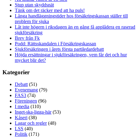
Stup utan skyddsnät
Tänk om det räcker med att ha puls!
Långa handläggningstider hos försäkringskassan ställer till
problem för sjuka
Låt inte högern i riksdagen än en gång få applådera en raserad
sjukförsäkring
Brev från Fk
Podd: Rättsskandalen i Försäkringskassan
Sjukförsäkringen i årets första partiledardebatt
Höjda ersättningar i sjukförsäkringen, vem får det och hur
mycket blir det?
Kategorier
Debatt
(51)
Evenemang
(79)
FAS3
(74)
Föreningen
(96)
I media
(110)
Inget-ska-ligga-här
(53)
Kåseri
(38)
Lagar och regler
(48)
LSS
(40)
Politik
(171)