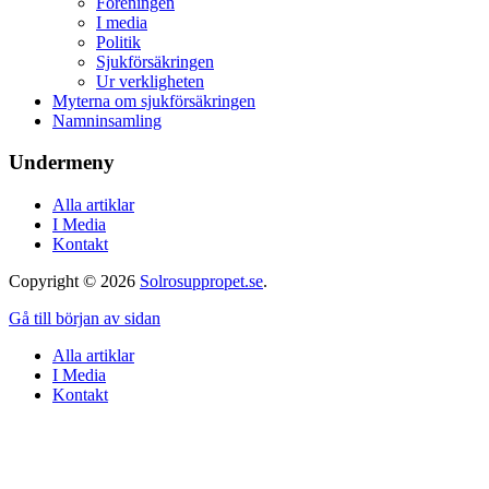
Föreningen
I media
Politik
Sjukförsäkringen
Ur verkligheten
Myterna om sjukförsäkringen
Namninsamling
Undermeny
Alla artiklar
I Media
Kontakt
Copyright © 2026
Solrosuppropet.se
.
Gå till början av sidan
Alla artiklar
I Media
Kontakt