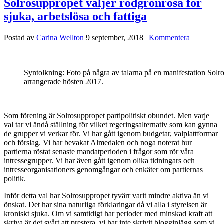
Solrosuppropet väljer rödgrönrosa för
sjuka, arbetslösa och fattiga
Postad av
Carina Wellton
9 september, 2018
|
Kommentera
Syntolkning: Foto på några av talarna på en manifestation Sol
arrangerade hösten 2017.
Som förening är Solrosuppropet partipolitiskt obundet. Men varje
val tar vi ändå ställning för vilket regeringsalternativ som kan gynna
de grupper vi verkar för. Vi har gått igenom budgetar, valplattformar
och förslag. Vi har bevakat Almedalen och noga noterat hur
partierna röstat senaste mandatperioden i frågor som rör våra
intressegrupper. Vi har även gått igenom olika tidningars och
intresseorganisationers genomgångar och enkäter om partiernas
politik.
Inför detta val har Solrosuppropet tyvärr varit mindre aktiva än vi
önskat. Det har sina naturliga förklaringar då vi alla i styrelsen är
kroniskt sjuka. Om vi samtidigt har perioder med minskad kraft att
skriva är det svårt att prestera, vi har inte skrivit blogginlägg som vi