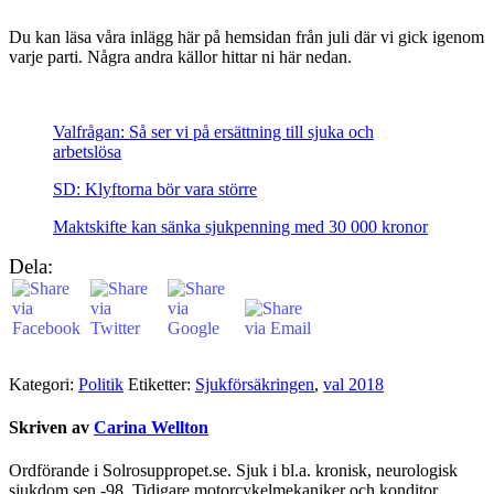
Du kan läsa våra inlägg här på hemsidan från juli där vi gick igenom
varje parti. Några andra källor hittar ni här nedan.
Valfrågan: Så ser vi på ersättning till sjuka och
arbetslösa
SD: Klyftorna bör vara större
Maktskifte kan sänka sjukpenning med 30 000 kronor
Dela:
Kategori:
Politik
Etiketter:
Sjukförsäkringen
,
val 2018
Skriven av
Carina Wellton
Ordförande i Solrosuppropet.se. Sjuk i bl.a. kronisk, neurologisk
sjukdom sen -98. Tidigare motorcykelmekaniker och konditor.