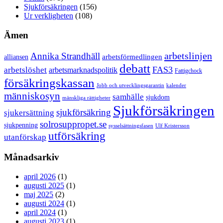
Sjukförsäkringen
(156)
Ur verkligheten
(108)
Ämen
arbetslinjen
Annika Strandhäll
arbetsförmedlingen
alliansen
debatt
FAS3
arbetslöshet
arbetsmarknadspolitik
Fattigchock
försäkringskassan
Jobb och utvecklingsgarantin
kalender
människosyn
samhälle
sjukdom
mänskliga rättigheter
Sjukförsäkringen
sjukförsäkring
sjukersättning
solrosuppropet.se
sjukpenning
sysselsättningsfasen
Ulf Kristersson
utförsäkring
utanförskap
Månadsarkiv
april 2026
(1)
augusti 2025
(1)
maj 2025
(2)
augusti 2024
(1)
april 2024
(1)
augusti 2023
(1)