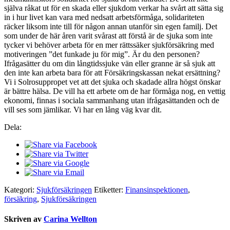
själva råkat ut för en skada eller sjukdom verkar ha svårt att sätta sig
in i hur livet kan vara med nedsatt arbetsförmåga, solidariteten
räcker liksom inte till för någon annan utanför sin egen familj. Det
som under de här åren varit svårast att förstå är de sjuka som inte
tycker vi behöver arbeta för en mer rättssäker sjukförsäkring med
motiveringen ”det funkade ju för mig”. Är du den personen?
Ifrågasätter du om din långtidssjuke vän eller granne är så sjuk att
den inte kan arbeta bara för att Försäkringskassan nekat ersättning?
Vi i Solrosuppropet vet att det sjuka och skadade allra högst önskar
är bättre hälsa. De vill ha ett arbete om de har förmåga nog, en vettig
ekonomi, finnas i sociala sammanhang utan ifrågasättanden och de
vill ses som jämlikar. Vi har en lång väg kvar dit.
Dela:
Kategori:
Sjukförsäkringen
Etiketter:
Finansinspektionen
,
försäkring
,
Sjukförsäkringen
Skriven av
Carina Wellton