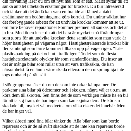
din förvåning läser du om ett nytt mål som är satt. Målet syftar till att
sänka antalet utbetalda ersättningar för krockar. Du blir intresserad
och tänker att det ändå kan vara en bra idé att få ned antalet
ersättningar om bedömningarna görs korrekt. Du undrar såklart hur
det förebyggande arbetet för att undvika krockar kommer att se ut,
om färre behöver reparationer kommer premien att sänkas och det är
ju bra. Med tiden inser du att det bara är mycket små förändringar
som gjorts för att undvika krockar, detta samtidigt som man varje år
höjer hastigheten på vägarna något. Hastighetsrelaterade krockar blir
fler samtidigt som färre kommer tillbaka upp på vägen igen. “Lite
plastic-padding på det och ut i trafik igen” är det som de flesta
hastighetsrelaterade olyckor får som standardlösning. Du inser att
det är många bilar som rullar utan att vara trafiksäkra, de kan
närsomhelst få en ännu värre skada eftersom den ursprungliga inte
togs omhand på rätt sätt.
I stödgrupperna läser du om de som inte orkar kämpa mer. De
parkerar sina bilar på ödetomter och i skogen, några väljer t.o.m. att
köra dem till skroten. Sen finns det de som verkligen måste ha en bil
för att ta sig fram, de har ingen som kan skjutsa dem. De kör sin
skadade bil, mycket väl medvetna om vilka risker det innebär. Men
de har inget val.
Vilket slöseri med fina bilar tänker du. Alla bilar som kan borde
repareras och är de så svårt skadade att de inte kan repareras borde