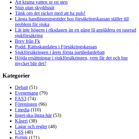
Att krama vatten ur en sten
Stup utan skyddsnät
Tänk om det räcker med att ha puls!
Långa handläggningstider hos försäkringskassan ställer till
problem för sjuka
Låt inte högern i riksdagen än en gång få applådera en raserad
sjukförsäkring
Brev från Fk
Podd: Rättsskandalen i Försäkringskassan
Sjukförsäkringen i årets första partiledardebatt
Höjda ersättningar i sjukförsäkringen, vem får det och hur
mycket blir det?
Kategorier
Debatt
(51)
Evenemang
(79)
FAS3
(74)
Föreningen
(96)
I media
(110)
Inget-ska-ligga-här
(53)
Kåseri
(38)
Lagar och regler
(48)
LSS
(40)
Politik
(171)