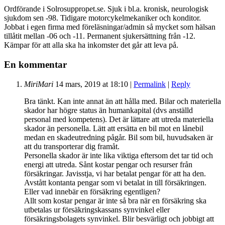
Ordförande i Solrosuppropet.se. Sjuk i bl.a. kronisk, neurologisk
sjukdom sen -98. Tidigare motorcykelmekaniker och konditor.
Jobbat i egen firma med föreläsningar/admin så mycket som hälsan
tillåtit mellan -06 och -11. Permanent sjukersättning från -12.
Kämpar för att alla ska ha inkomster det går att leva på.
En kommentar
MiriMari
14 mars, 2019
at
18:10
|
Permalink
|
Reply
Bra tänkt. Kan inte annat än att hålla med. Bilar och materiella
skador har högre status än humankapital (dvs anställd
personal med kompetens). Det är lättare att utreda materiella
skador än personella. Lätt att ersätta en bil mot en lånebil
medan en skadeutredning pågår. Bil som bil, huvudsaken är
att du transporterar dig framåt.
Personella skador är inte lika viktiga eftersom det tar tid och
energi att utreda. Sånt kostar pengar och resurser från
försäkringar. Javisstja, vi har betalat pengar för att ha den.
Avstått kontanta pengar som vi betalat in till försäkringen.
Eller vad innebär en försäkring egentligen?
Allt som kostar pengar är inte så bra när en försäkring ska
utbetalas ur försäkringskassans synvinkel eller
försäkringsbolagets synvinkel. Blir besvärligt och jobbigt att