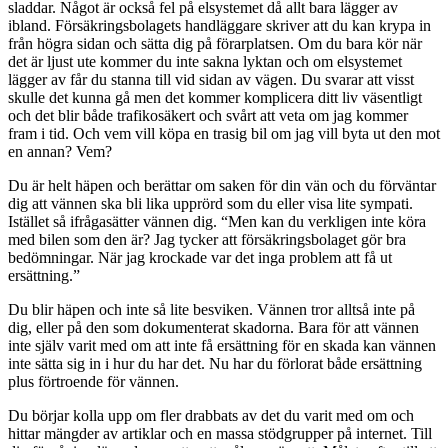
sladdar. Något är också fel på elsystemet då allt bara lägger av
ibland. Försäkringsbolagets handläggare skriver att du kan krypa in
från högra sidan och sätta dig på förarplatsen. Om du bara kör när
det är ljust ute kommer du inte sakna lyktan och om elsystemet
lägger av får du stanna till vid sidan av vägen. Du svarar att visst
skulle det kunna gå men det kommer komplicera ditt liv väsentligt
och det blir både trafikosäkert och svårt att veta om jag kommer
fram i tid. Och vem vill köpa en trasig bil om jag vill byta ut den mot
en annan? Vem?
Du är helt häpen och berättar om saken för din vän och du förväntar
dig att vännen ska bli lika upprörd som du eller visa lite sympati.
Istället så ifrågasätter vännen dig. “Men kan du verkligen inte köra
med bilen som den är? Jag tycker att försäkringsbolaget gör bra
bedömningar. När jag krockade var det inga problem att få ut
ersättning.”
Du blir häpen och inte så lite besviken. Vännen tror alltså inte på
dig, eller på den som dokumenterat skadorna. Bara för att vännen
inte själv varit med om att inte få ersättning för en skada kan vännen
inte sätta sig in i hur du har det. Nu har du förlorat både ersättning
plus förtroende för vännen.
Du börjar kolla upp om fler drabbats av det du varit med om och
hittar mängder av artiklar och en massa stödgrupper på internet. Till