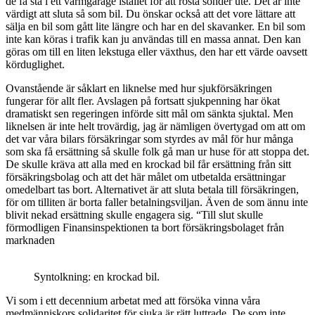
de få stå i ett varmgarage istället för att rosta sönder ute. Det är inte
värdigt att sluta så som bil. Du önskar också att det vore lättare att
sälja en bil som gått lite längre och har en del skavanker. En bil som
inte kan köras i trafik kan ju användas till en massa annat. Den kan
göras om till en liten lekstuga eller växthus, den har ett värde oavsett
körduglighet.
Ovanstående är såklart en liknelse med hur sjukförsäkringen
fungerar för allt fler. Avslagen på fortsatt sjukpenning har ökat
dramatiskt sen regeringen införde sitt mål om sänkta sjuktal. Men
liknelsen är inte helt trovärdig, jag är nämligen övertygad om att om
det var våra bilars försäkringar som styrdes av mål för hur många
som ska få ersättning så skulle folk gå man ur huse för att stoppa det.
De skulle kräva att alla med en krockad bil får ersättning från sitt
försäkringsbolag och att det här målet om utbetalda ersättningar
omedelbart tas bort. Alternativet är att sluta betala till försäkringen,
för om tilliten är borta faller betalningsviljan. Även de som ännu inte
blivit nekad ersättning skulle engagera sig. “Till slut skulle
förmodligen Finansinspektionen ta bort försäkringsbolaget från
marknaden
Syntolkning: en krockad bil.
Vi som i ett decennium arbetat med att försöka vinna våra
medmänniskors solidaritet för sjuka är rätt luttrade. De som inte