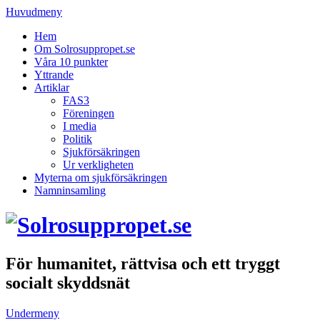
Huvudmeny
Hem
Om Solrosuppropet.se
Våra 10 punkter
Yttrande
Artiklar
FAS3
Föreningen
I media
Politik
Sjukförsäkringen
Ur verkligheten
Myterna om sjukförsäkringen
Namninsamling
För humanitet, rättvisa och ett tryggt
socialt skyddsnät
Undermeny