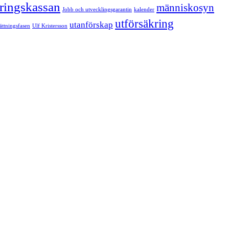
kringskassan
människosyn
Jobb och utvecklingsgarantin
kalender
utförsäkring
utanförskap
sättningsfasen
Ulf Kristersson