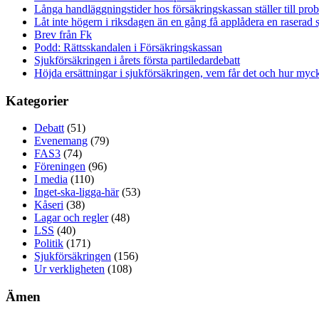
Långa handläggningstider hos försäkringskassan ställer till pro
Låt inte högern i riksdagen än en gång få applådera en raserad 
Brev från Fk
Podd: Rättsskandalen i Försäkringskassan
Sjukförsäkringen i årets första partiledardebatt
Höjda ersättningar i sjukförsäkringen, vem får det och hur myck
Kategorier
Debatt
(51)
Evenemang
(79)
FAS3
(74)
Föreningen
(96)
I media
(110)
Inget-ska-ligga-här
(53)
Kåseri
(38)
Lagar och regler
(48)
LSS
(40)
Politik
(171)
Sjukförsäkringen
(156)
Ur verkligheten
(108)
Ämen