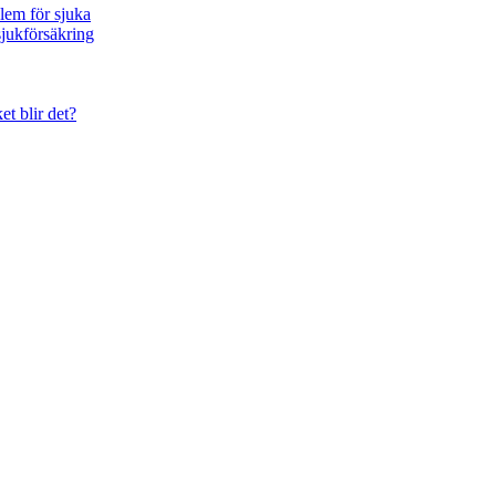
blem för sjuka
sjukförsäkring
et blir det?