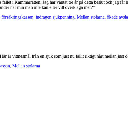
ta fallet i Kammarrätten. Jag har väntat tre år på detta beslut och jag få
änder när min man inte kan eller vill överklaga mer?”
,
försäkringskassan
,
indragen sjukpenning
,
Mellan stolarna
,
ökade avsl
r vittnesmål från en sjuk som just nu fallit riktigt hårt mellan just de 
kassan
,
Mellan stolarna