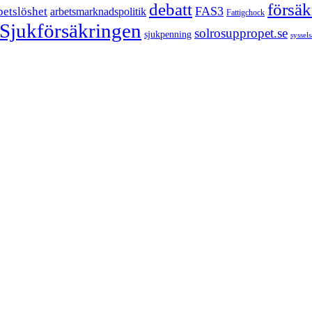
försä
debatt
FAS3
betslöshet
arbetsmarknadspolitik
Fattigchock
Sjukförsäkringen
solrosuppropet.se
sjukpenning
syssel