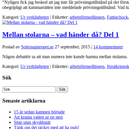
“Nyligen fick jag besked att jag inte får prövningstillstånd på det förs
obegripligt att kammarrätten inte meddelade prövningstillstånd. Vad h
Kategori:
Ur verkligheten
| Etiketter:
arbetsförmedlingen
,
Fattigchock
Mellan stolarna – vad händer då? Del 1
Postad av
Solrosuppropet.se
27 september, 2015
|
14 kommentarer
Någon debattör sa att man numera inte kunde hamna mellan stolarna. Här ä
Kategori:
Ur verkligheten
| Etiketter:
arbetsförmedlingen
,
försäkrings
Sök
Senaste artiklarna
15 år sedan kampen började
Att krama vatten ur en sten
Stup utan skyddsnät
Tänk om det räcker med att ha puls!