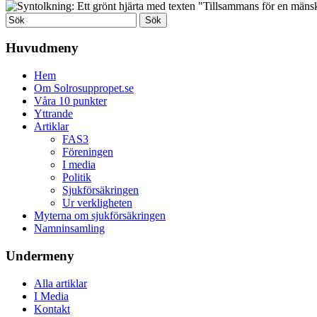
Huvudmeny
Hem
Om Solrosuppropet.se
Våra 10 punkter
Yttrande
Artiklar
FAS3
Föreningen
I media
Politik
Sjukförsäkringen
Ur verkligheten
Myterna om sjukförsäkringen
Namninsamling
Undermeny
Alla artiklar
I Media
Kontakt