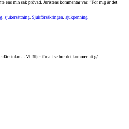
r inte ens min sak prövad. Juristens kommentar var: “För mig är det
ag
,
sjukersättning
,
Sjukförsäkringen
,
sjukpenning
där stolarna. Vi följer för att se hur det kommer att gå.