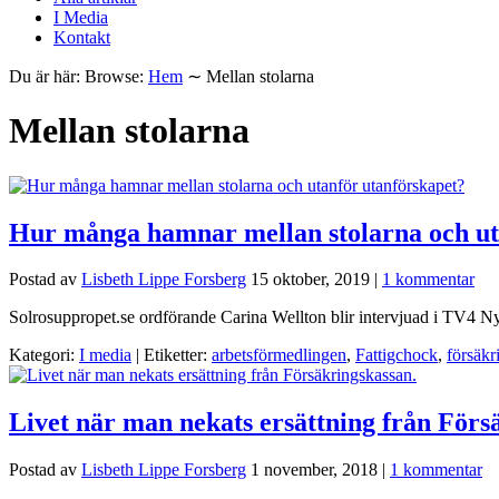
I Media
Kontakt
Du är här:
Browse:
Hem
∼
Mellan stolarna
Mellan stolarna
Hur många hamnar mellan stolarna och ut
Postad av
Lisbeth Lippe Forsberg
15 oktober, 2019
|
1 kommentar
Solrosuppropet.se ordförande Carina Wellton blir intervjuad i TV4 N
Kategori:
I media
| Etiketter:
arbetsförmedlingen
,
Fattigchock
,
försäkr
Livet när man nekats ersättning från Förs
Postad av
Lisbeth Lippe Forsberg
1 november, 2018
|
1 kommentar