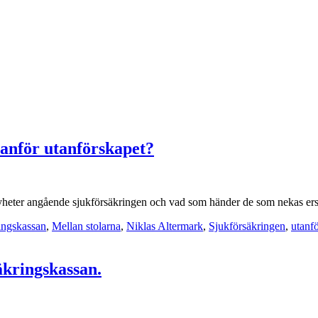
anför utanförskapet?
yheter angående sjukförsäkringen och vad som händer de som nekas ersä
ingskassan
,
Mellan stolarna
,
Niklas Altermark
,
Sjukförsäkringen
,
utanf
äkringskassan.