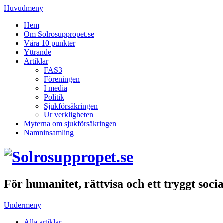
Huvudmeny
Hem
Om Solrosuppropet.se
Våra 10 punkter
Yttrande
Artiklar
FAS3
Föreningen
I media
Politik
Sjukförsäkringen
Ur verkligheten
Myterna om sjukförsäkringen
Namninsamling
För humanitet, rättvisa och ett tryggt soci
Undermeny
Alla artiklar