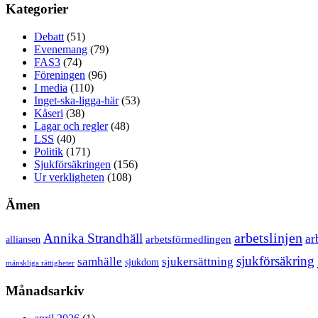
Kategorier
Debatt
(51)
Evenemang
(79)
FAS3
(74)
Föreningen
(96)
I media
(110)
Inget-ska-ligga-här
(53)
Kåseri
(38)
Lagar och regler
(48)
LSS
(40)
Politik
(171)
Sjukförsäkringen
(156)
Ur verkligheten
(108)
Ämen
arbetslinjen
Annika Strandhäll
ar
arbetsförmedlingen
alliansen
sjukförsäkring
samhälle
sjukersättning
sjukdom
mänskliga rättigheter
Månadsarkiv