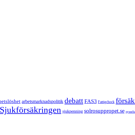
försä
debatt
FAS3
betslöshet
arbetsmarknadspolitik
Fattigchock
Sjukförsäkringen
solrosuppropet.se
sjukpenning
syssel