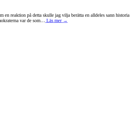
n reaktion på detta skulle jag vilja berätta en alldeles sann historia
ldemokraterna var de som…
Läs mer →