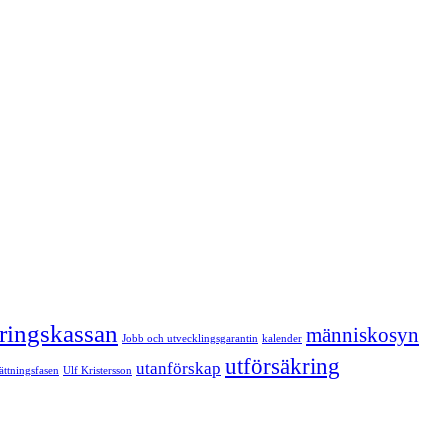
kringskassan
människosyn
Jobb och utvecklingsgarantin
kalender
utförsäkring
utanförskap
sättningsfasen
Ulf Kristersson