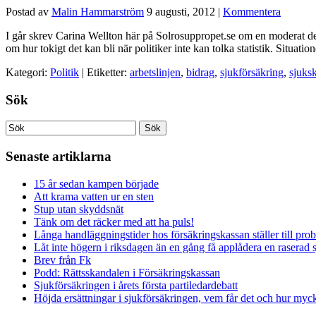
Postad av
Malin Hammarström
9 augusti, 2012
|
Kommentera
I går skrev Carina Wellton här på Solrosuppropet.se om en moderat deba
om hur tokigt det kan bli när politiker inte kan tolka statistik. Situa
Kategori:
Politik
| Etiketter:
arbetslinjen
,
bidrag
,
sjukförsäkring
,
sjuks
Sök
Senaste artiklarna
15 år sedan kampen började
Att krama vatten ur en sten
Stup utan skyddsnät
Tänk om det räcker med att ha puls!
Långa handläggningstider hos försäkringskassan ställer till pro
Låt inte högern i riksdagen än en gång få applådera en raserad 
Brev från Fk
Podd: Rättsskandalen i Försäkringskassan
Sjukförsäkringen i årets första partiledardebatt
Höjda ersättningar i sjukförsäkringen, vem får det och hur myck