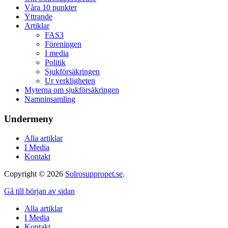
Våra 10 punkter
Yttrande
Artiklar
FAS3
Föreningen
I media
Politik
Sjukförsäkringen
Ur verkligheten
Myterna om sjukförsäkringen
Namninsamling
Undermeny
Alla artiklar
I Media
Kontakt
Copyright © 2026
Solrosuppropet.se
.
Gå till början av sidan
Alla artiklar
I Media
Kontakt