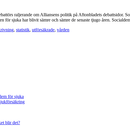
ttörs raljerande om Alliansens politik på Aftonbladets debattsidor. Som e
tionen för sjuka har blivit sämre och sämre de senaste tjugo åren. Socia
krivning
,
statistik
,
utförsäkrade
,
vården
blem för sjuka
sjukförsäkring
et blir det?