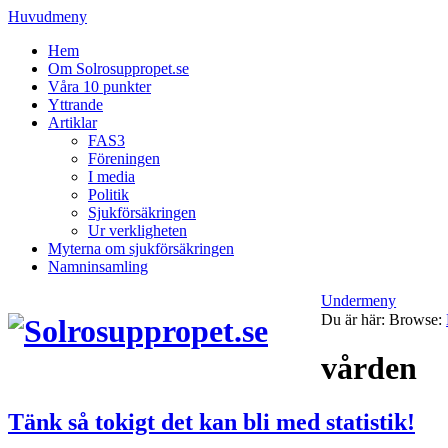
Huvudmeny
Hem
Om Solrosuppropet.se
Våra 10 punkter
Yttrande
Artiklar
FAS3
Föreningen
I media
Politik
Sjukförsäkringen
Ur verkligheten
Myterna om sjukförsäkringen
Namninsamling
Undermeny
Du är här:
Browse:
vården
Tänk så tokigt det kan bli med statistik!