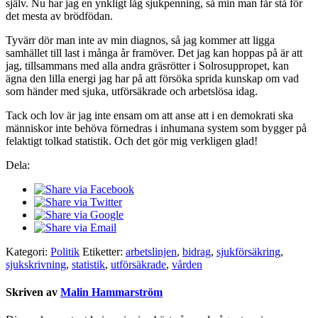
själv. Nu har jag en ynkligt låg sjukpenning, så min man får stå för
det mesta av brödfödan.
Tyvärr dör man inte av min diagnos, så jag kommer att ligga
samhället till last i många år framöver. Det jag kan hoppas på är att
jag, tillsammans med alla andra gräsrötter i Solrosuppropet, kan
ägna den lilla energi jag har på att försöka sprida kunskap om vad
som händer med sjuka, utförsäkrade och arbetslösa idag.
Tack och lov är jag inte ensam om att anse att i en demokrati ska
människor inte behöva förnedras i inhumana system som bygger på
felaktigt tolkad statistik. Och det gör mig verkligen glad!
Dela:
Kategori:
Politik
Etiketter:
arbetslinjen
,
bidrag
,
sjukförsäkring
,
sjukskrivning
,
statistik
,
utförsäkrade
,
vården
Skriven av
Malin Hammarström