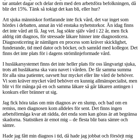
tar antalet dagar och delar dem med den arbetsföra befolkningen, då
blir det 15%. Tänk så tokigt det kan bli, eller hur?
Att sjuka människor fortfarande inte fick vård, det var inget som
hördes i debatten, annat än vid enstaka nyhetstorkor. Än idag finns
det inte vård att få. Jag vet. Jag sökte själv vård i 22 år, men fick
aldrig rätt diagnos, för stressade läkare hinner inte diagnosticera.
Diagnosticering är nämligen en process som kräver skicklighet,
funderande, tid med dator och böcker, och samråd med kollegor. Det
finns det inte plats för i dagens strömlinjeformade vård.
I husläkarsystemet finns det inte heller plats för oss långvarigt sjuka,
trots att husläkarna ska vara navet i vården. De får samma summa
för alla sina patienter, oavsett hur mycket eller lite vård de behöver.
Vi som kräver mycket vård behöver en kunnig allmänspecialist, men
blir vi för många på en och samma läkare så går läkaren antingen i
konkurs eller bränner ut sig.
Jag fick höra talas om min diagnos av en slump, och bad om en
remiss, men diagnosen kom alldeles för sent. Det finns ingen
arbetsförmåga kvar att rädda, det enda som kan göras är att begränsa
skadorna. Statistiken är emot mig – de flesta blir bara sämre och
sämre.
Hade jag fått min diagnos i tid, då hade jag jobbat och försörjt mig