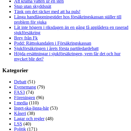
Att krama vatten ur en sten
Stup utan skyddsnät
Tänk om det räcker med att ha puls!
Långa handläggningstider hos försäkringskassan ställer till
problem för sjuka
Låt inte högern i riksdagen än en gång få applådera en raserad
sjukförsäkring
Brev från Fk
Podd: Rättsskandalen i Försäkringskassan
Sjukförsäkringen i årets första partiledardebatt
Höjda ersättningar i sjukförsäkringen, vem får det och hur
mycket blir det?
Kategorier
Debatt
(51)
Evenemang
(79)
FAS3
(74)
Föreningen
(96)
I media
(110)
Inget-ska-ligga-här
(53)
Kåseri
(38)
Lagar och regler
(48)
LSS
(40)
Politik
(171)