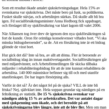
Som ett resultat ökade antalet sjukskrivningsdagar. Hela 15% av
svenskarna var sjukskrivna. Det måste bero på fusk, sa politikerna.
Fusket skulle stävjas, och arbetslinjen stärkas. Då skulle allt bli bra
igen. Fd socialförsäkringsminister Anna Hedborg fick uppdraget,
och förslaget till ny sjukförsäkring var klart lagom till valet 2006.
När Alliansen tog över drev de igenom den nya sjukförsäkringen så
fort de kunde. Oron för orimliga konsekvenser viftades bort. “Vi ska
minska bidragsberoendet”, sa de. Att en försäkring inte är ett bidrag
glömde de visst bort.
Hur gick det då? Inte så bra, av allt att döma. Fler är beroende av
socialbidrag idag än innan maktövertagandet. Socialförsäkringen går
med miljardvinster, och Arbetsförmedlingen får skicka tillbaka
miljarder i rehabiliteringsbidrag för att de inte kunnat rehabilitera de
arbetslösa. 140 000 människor befinner sig till och med utanför
utanförskapet. De har ingen försörjning alls.
Varför är det så? Är det något fel på de sjuka? VILL de inte bli
friska? Nej, självklart inte. Hela soppan grundar sig nämligen på en
feltolkning av statistik.
De 15 % sjukskrivna svenskar var
nämligen aldrig 15 % av arbetskraften. Det var antalet dagar
med sjukpenning som ökade, och det berodde på att
sjukskrivningarna blev längre, inte att de blev fler.
Men om man