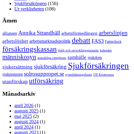
Sjukförsäkringen
(156)
Ur verkligheten
(108)
Ämen
arbetslinjen
Annika Strandhäll
arbetsförmedlingen
alliansen
debatt
FAS3
arbetslöshet
arbetsmarknadspolitik
Fattigchock
försäkringskassan
Jobb och utvecklingsgarantin
kalender
människosyn
samhälle
sjukdom
mänskliga rättigheter
Sjukförsäkringen
sjukförsäkring
sjukersättning
solrosuppropet.se
sjukpenning
sysselsättningsfasen
Ulf Kristersson
utförsäkring
utanförskap
Månadsarkiv
april 2026
(1)
augusti 2025
(1)
maj 2025
(2)
augusti 2024
(1)
april 2024
(1)
augusti 2023
(1)