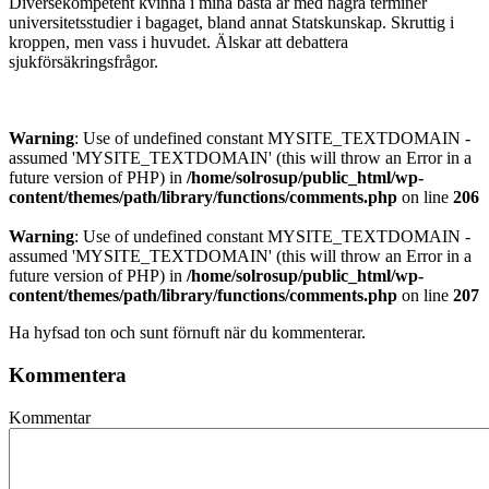
Diversekompetent kvinna i mina bästa år med några terminer
universitetsstudier i bagaget, bland annat Statskunskap. Skruttig i
kroppen, men vass i huvudet. Älskar att debattera
sjukförsäkringsfrågor.
Warning
: Use of undefined constant MYSITE_TEXTDOMAIN -
assumed 'MYSITE_TEXTDOMAIN' (this will throw an Error in a
future version of PHP) in
/home/solrosup/public_html/wp-
content/themes/path/library/functions/comments.php
on line
206
Warning
: Use of undefined constant MYSITE_TEXTDOMAIN -
assumed 'MYSITE_TEXTDOMAIN' (this will throw an Error in a
future version of PHP) in
/home/solrosup/public_html/wp-
content/themes/path/library/functions/comments.php
on line
207
Ha hyfsad ton och sunt förnuft när du kommenterar.
Kommentera
Kommentar