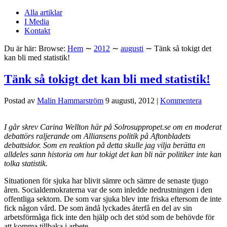
Alla artiklar
I Media
Kontakt
Du är här:
Browse:
Hem
∼
2012
∼
augusti
∼
Tänk så tokigt det
kan bli med statistik!
Tänk så tokigt det kan bli med statistik!
Postad av
Malin Hammarström
9 augusti, 2012
|
Kommentera
I går skrev Carina Wellton här på Solrosuppropet.se om en moderat
debattörs raljerande om Alliansens politik på Aftonbladets
debattsidor. Som en reaktion på detta skulle jag vilja berätta en
alldeles sann historia om hur tokigt det kan bli när politiker inte kan
tolka statistik.
Situationen för sjuka har blivit sämre och sämre de senaste tjugo
åren. Socialdemokraterna var de som inledde nedrustningen i den
offentliga sektorn. De som var sjuka blev inte friska eftersom de inte
fick någon vård. De som ändå lyckades återfå en del av sin
arbetsförmåga fick inte den hjälp och det stöd som de behövde för
att komma tillbaka i arbete.