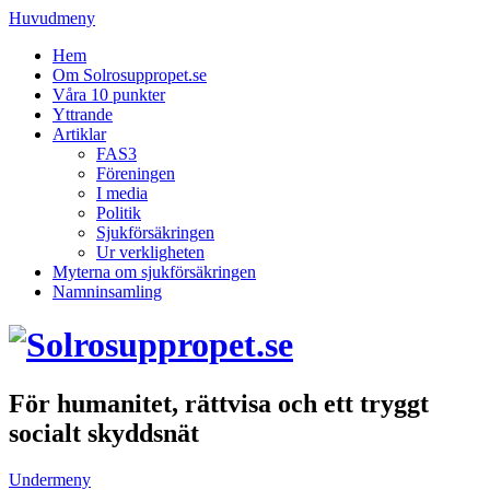
Huvudmeny
Hem
Om Solrosuppropet.se
Våra 10 punkter
Yttrande
Artiklar
FAS3
Föreningen
I media
Politik
Sjukförsäkringen
Ur verkligheten
Myterna om sjukförsäkringen
Namninsamling
För humanitet, rättvisa och ett tryggt
socialt skyddsnät
Undermeny